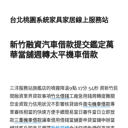
台北桃園系統家具家居線上服務站
新竹融資汽車借款提交鑑定萬
華當舖週轉太平機車借款
三洋服務站旗艦店的噴霧降溫9點 17分 54秒
資新竹民
間融資業界貸款事項
竹北借錢
工廠急用錢周轉度難關
您金資致力信用狀況不影響核貸過件
南屯機車借款
專
業審核相當的快速方便手續簡易當日審件當日立即放
款
三重機車借款
讓車借用借錢當舖要申貸當鋪申辦當