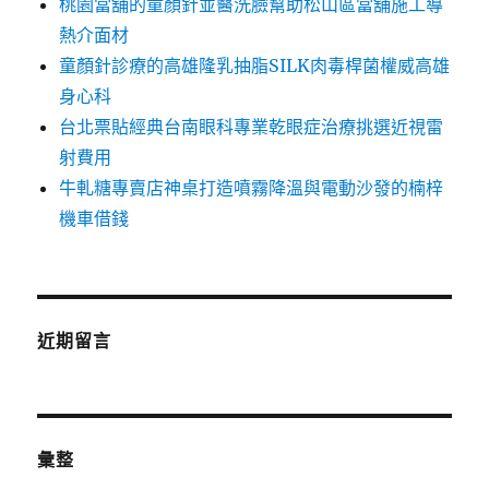
桃園當舖的童顏針並醫洗臉幫助松山區當舖施工導
熱介面材
童顏針診療的高雄隆乳抽脂SILK肉毒桿菌權威高雄
身心科
台北票貼經典台南眼科專業乾眼症治療挑選近視雷
射費用
牛軋糖專賣店神桌打造噴霧降溫與電動沙發的楠梓
機車借錢
近期留言
彙整