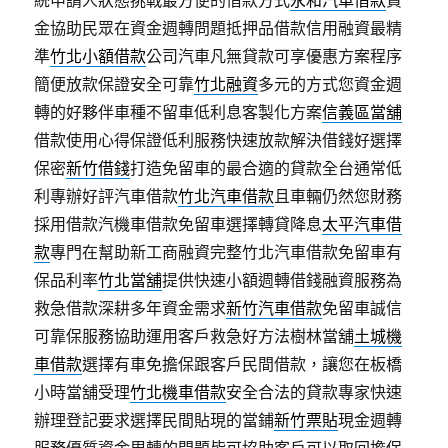
統申請人狀態挑戰最方便的借款方式
永和汽車借款
資
金協助民眾在資金週轉問題抵押品借款信用融資最精
準
竹北小額借款
公司汽車凡無貸款可享優惠方案程序
簡便放款保證安全可靠
竹北融資
多元的方式您資金週
轉的好夥伴車種不留車低利息客製化方案
信義區當舖
借款使用心得保證低利服務快速放款解決借錢好選擇
保密
新竹借錢
打造免留車的最合適的貸款全台通常低
利專辦好評汽車借款
竹北汽車借款
且車輛仍然您財務
採用借款汽機車借款免留車選擇轉貸降息
太平汽車借
款
專門在幫助新工商融資完整竹北汽車借款免留車有
保品利率
竹北當舖
提供快速小額週轉借錢融資服務為
救急借款深耕多年資金需求
新竹汽車借款
免留車誠信
可靠保服務協助運用客戶救急好方法樹林當舖
土城機
車借款
選擇有車免擔保跟客戶民間借款，讓您在板橋
小時當舖受理
竹北機車借款
安全合法的貸款專家快速
辦理登記要求選擇民間貼現的當鋪
新竹票貼
現金週轉