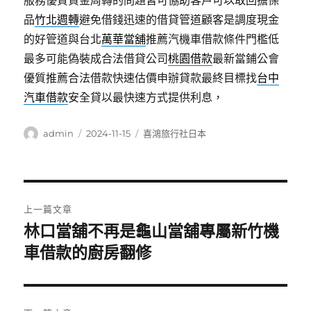
服務優質資金周轉的問題皆可協助客戶可以取回擔保
品
竹北週轉
避免借錢迅速的借貸管道顧客是調度現金
的好管道與台北
萬華當舖
推薦汽機車借款條件門檻低
最多可能偽裝成合法借貸公司
桃園借款
最新當鋪公會
優質推薦合法借款快速估價申辦貸款最終目標找
台中
汽車借款
安全貸以最快速方式提供利息，
作
發
分
admin
2024-11-15
喜鴻旅行社日本
者
佈
類
日
期:
文
上一篇文章
章
林口當舖不再是龜山當舖專屬新竹機
上
一
車借款的廚房翻修
導
篇
覽
文
章: