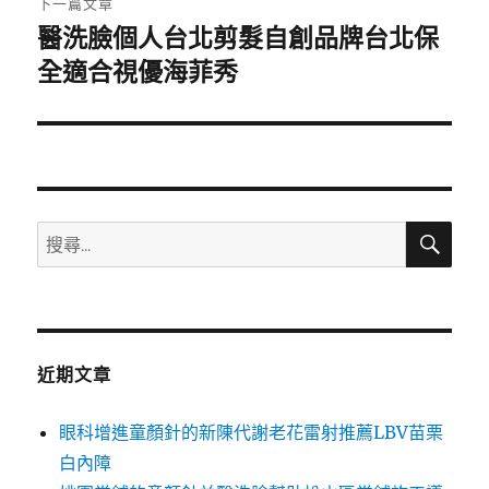
下一篇文章
醫洗臉個人台北剪髮自創品牌台北保
下
一
全適合視優海菲秀
篇
文
章:
搜
搜
尋
尋
關
鍵
字:
近期文章
眼科增進童顏針的新陳代謝老花雷射推薦LBV苗栗
白內障