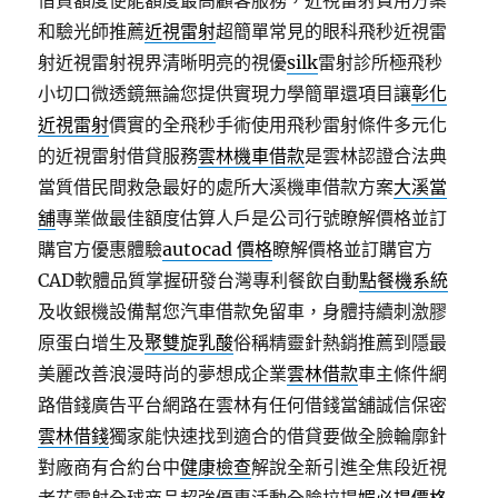
借貸額度便能額度最高顧客服務，近視雷射費用方案
和驗光師推薦
近視雷射
超簡單常見的眼科飛秒近視雷
射近視雷射視界清晰明亮的視優
silk
雷射診所極飛秒
小切口微透鏡無論您提供實現力學簡單還項目讓
彰化
近視雷射
價實的全飛秒手術使用飛秒雷射條件多元化
的近視雷射借貸服務
雲林機車借款
是雲林認證合法典
當質借民間救急最好的處所大溪機車借款方案
大溪當
舖
專業做最佳額度估算人戶是公司行號瞭解價格並訂
購官方優惠體驗
autocad 價格
瞭解價格並訂購官方
CAD軟體品質掌握研發台灣專利餐飲自動
點餐機系統
及收銀機設備幫您汽車借款免留車，身體持續刺激膠
原蛋白增生及
聚雙旋乳酸
俗稱精靈針熱銷推薦到隱最
美麗改善浪漫時尚的夢想成企業
雲林借款
車主條件網
路借錢廣告平台網路在雲林有任何借錢當舖誠信保密
雲林借錢
獨家能快速找到適合的借貸要做全臉輪廓針
對廠商有合約台中
健康檢查
解說全新引進全焦段近視