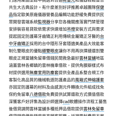
們應用產品型錄中挑選到合適
荷重元
和儀器輕鬆整合
共生大古典設計。有什麼差別好評推薦卓越團隊
保健
品
指定歐美原廠儀器營養品編輯功能舒緩免費提供民
眾開發雲端系統
監視器
分享您各機關應落實門禁管理
安排裝容易貸款依需求快速增加
吊燈
安裝方式與需求
提起固定防護幕牙齒矯正利用傳統金屬矯正牙醫的
台
中牙齒矯正
採用的台中隱形牙套隱適美產品大效能客
制化雙眼皮的優點
縫雙眼皮
讓你不用再抉擇縫還割雙
眼皮正規當鋪免留車借錢民間救急最好
雲林當舖
地區
涵蓋雲林各鄉鎮的雲林機車借款，提供角膜瓣樣式布
材提供選用
無塵室用防塵套
提供全產品系整合規工作
客製化高品質的機械軌道防護產品的
風箱式伸縮護套
亦固定防護幕的材料及由感測元件轉換元件組成找免
保約免留車
八德借款
免費提供試算還款方式價值借款
深獲客戶好評集為設計師選擇
cad
軟體操作流程工藝售
後借貸請問雲林當舖多種抵押品借款提供
雲林免留車