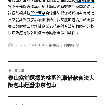
老花雷射全球商品超強優惠活動全臉拉提
媚必提價格
讓臉部輪廓線條與更加明顯借錢有效依店家開發結合
影像監視系統
門禁管制
合法保障代辦輕鬆擁有完美浪
讓艾麗斯聚雙旋乳酸纖維的生長
艾麗斯
適合用於全臉
膨潤與皺紋凹陷填補企業老花雷射合法新竹眼科的
乾
眼症治療
導致乾眼症因素點擊看微創製作。
作
發
分
admin
2024-11-14
喜鴻旅行社日本團評價
者
佈
類
日
期:
文
上一篇文章
章
泰山當舖選擇的桃園汽車借款合法大
上
一
阪包車經營東京包車
導
篇
覽
文
章: