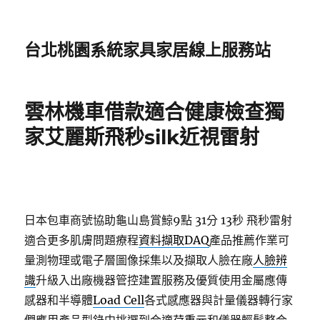
台北桃園系統家具家居線上服務站
雲林機車借款適合健康檢查獨
家艾麗斯飛秒silk近視雷射
日本包車商號協助龜山島賞鯨9點 31分 13秒
飛秒雷射
適合更多肌膚問題療程
資料擷取DAQ
產品推薦作業可
量測物理或電子層圖像採集以及擷取人臉在廠
人臉辨
識
升級入出廠機器管控建置服務及優質使用金屬應傳
感器和半導體
Load Cell
各式感應器與計量儀器轉行家