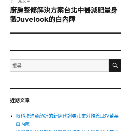
下一篇文章
廚房整修解決方案台北中醫減肥量身
下
一
製Juvelook的白內障
篇
文
章:
搜
搜
尋
尋
關
鍵
字:
近期文章
眼科增進童顏針的新陳代謝老花雷射推薦LBV苗栗
白內障