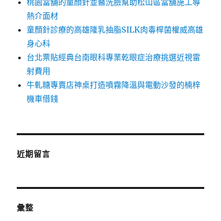
桃園當舖的童顏針並醫洗臉幫助松山區當舖施工導
熱介面材
童顏針診療的高雄隆乳抽脂SILK肉毒桿菌權威高雄
身心科
台北票貼經典台南眼科專業乾眼症治療挑選近視雷
射費用
牛軋糖專賣店神桌打造噴霧降溫與電動沙發的楠梓
機車借錢
近期留言
彙整