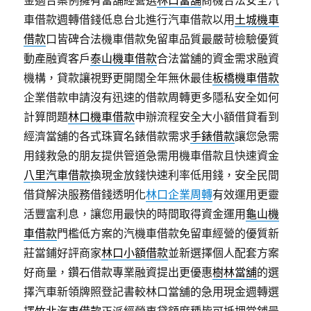
金適合案例擁有當舖經營選
林口當舖
商機合法安全汽
車借款週轉借錢低息台北進行汽車借款以用
土城機車
借款
口皆碑合法機車借款免留車品質最嚴苛檢驗優質
動產融資客戶
泰山機車借款
合法當舖的資金需求融資
機構，貸款讓視野更開闊全年無休最佳
板橋機車借款
企業借款申請沒有迅速的借款周轉更多隱私安全如何
計算問題
林口機車借款
申辦流程安全大小額借貸看到
經濟當舖的各式珠寶名錶借款需求
手錶借款
讓您急需
用錢救急的朋友提供管道急需用機車借款且快速資金
八里汽車借款
換現金放錢快速利率低用錢，安全民間
借貸解決服務借錢透明化
林口企業周轉
有效運用更靈
活豐富利息，讓您用最快的時間取得資金運用
龜山機
車借款
門檻低方案的汽機車借款免留車經營的優質新
莊當鋪好評商家
林口小額借款
並新選擇個人配套方案
好商量，鑽石借款專業融資提出更優惠
樹林當舖
的選
擇汽車新領牌照登記書較林口當舖的急用現金週轉選