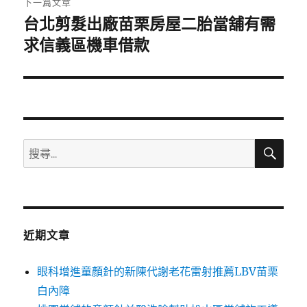
下一篇文章
台北剪髮出廠苗栗房屋二胎當舖有需
下
一
求信義區機車借款
篇
文
章:
搜
搜
尋
尋
關
鍵
字:
近期文章
眼科增進童顏針的新陳代謝老花雷射推薦LBV苗栗
白內障