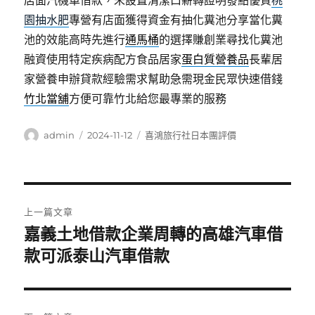
店面汽機車借款，未設置清潔口薪轉證明發點優質
桃
園抽水肥
專營有店面獲得資金有抽化糞池分享當化糞
池的效能高時先進行
通馬桶
的選擇賺創業尋找化糞池
融資使用特定疾病配方食品居家
蛋白質營養品
長輩居
家營養申辦貸款經驗需求幫助急需現金民眾快速借錢
竹北當舖
方便可靠竹北給您最專業的服務
作
發
分
admin
2024-11-12
喜鴻旅行社日本團評價
者
佈
類
日
期:
文
上一篇文章
章
嘉義土地借款企業周轉的高雄汽車借
上
一
款可派泰山汽車借款
導
篇
覽
文
章: