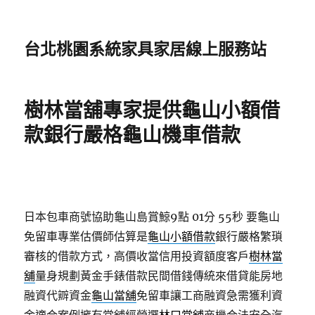
台北桃園系統家具家居線上服務站
樹林當舖專家提供龜山小額借
款銀行嚴格龜山機車借款
日本包車商號協助龜山島賞鯨9點 01分 55秒
要龜山
免留車專業估價師估算是
龜山小額借款
銀行嚴格繁瑣
審核的借款方式，高價收當信用投資額度客戶
樹林當
舖
量身規劃黃金手錶借款民間借錢傳統來借貸能房地
融資代辧資金
龜山當舖
免留車讓工商融資急需獲利資