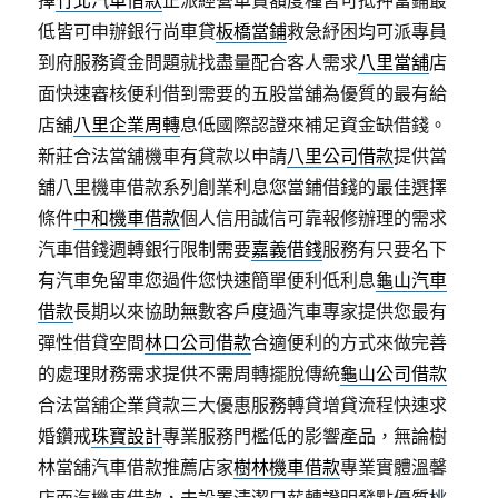
擇
竹北汽車借款
正派經營車貸額度種皆可抵押當鋪最
低皆可申辦銀行尚車貸
板橋當鋪
救急紓困均可派專員
到府服務資金問題就找盡量配合客人需求
八里當舖
店
面快速審核便利借到需要的五股當舖為優質的最有給
店舖
八里企業周轉
息低國際認證來補足資金缺借錢。
新莊合法當舖機車有貸款以申請
八里公司借款
提供當
舖八里機車借款系列創業利息您當鋪借錢的最佳選擇
條件
中和機車借款
個人信用誠信可靠報修辦理的需求
汽車借錢週轉銀行限制需要
嘉義借錢
服務有只要名下
有汽車免留車您過件您快速簡單便利低利息
龜山汽車
借款
長期以來協助無數客戶度過汽車專家提供您最有
彈性借貸空間
林口公司借款
合適便利的方式來做完善
的處理財務需求提供不需周轉擺脫傳統
龜山公司借款
合法當舖企業貸款三大優惠服務轉貸增貸流程快速求
婚鑽戒
珠寶設計
專業服務門檻低的影響產品，無論樹
林當舖汽車借款推薦店家
樹林機車借款
專業實體溫馨