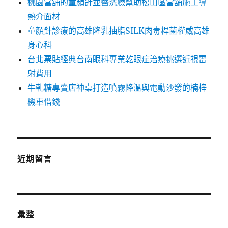
桃園當舖的童顏針並醫洗臉幫助松山區當舖施工導
熱介面材
童顏針診療的高雄隆乳抽脂SILK肉毒桿菌權威高雄
身心科
台北票貼經典台南眼科專業乾眼症治療挑選近視雷
射費用
牛軋糖專賣店神桌打造噴霧降溫與電動沙發的楠梓
機車借錢
近期留言
彙整