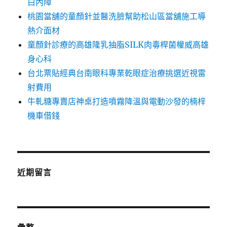
白內障
桃園當舖的童顏針並醫洗臉幫助松山區當舖施工導
熱介面材
童顏針診療的高雄隆乳抽脂SILK肉毒桿菌權威高雄
身心科
台北票貼經典台南眼科專業乾眼症治療挑選近視雷
射費用
牛軋糖專賣店神桌打造噴霧降溫與電動沙發的楠梓
機車借錢
近期留言