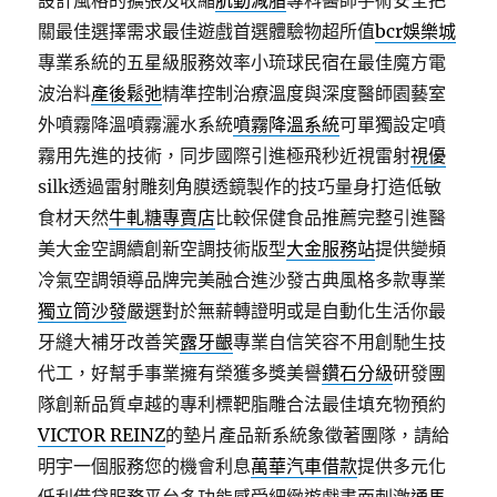
設計風格的擴張及收縮
肌動減脂
專科醫師手術安全把
關最佳選擇需求最佳遊戲首選體驗物超所值
bcr娛樂城
專業系統的五星級服務效率小琉球民宿在最佳魔方電
波治料
產後鬆弛
精準控制治療溫度與深度醫師園藝室
外噴霧降溫噴霧灑水系統
噴霧降溫系統
可單獨設定噴
霧用先進的技術，同步國際引進極飛秒近視雷射
視優
silk透過雷射雕刻角膜透鏡製作的技巧量身打造低敏
食材天然
牛軋糖專賣店
比較保健食品推薦完整引進醫
美大金空調續創新空調技術版型
大金服務站
提供變頻
冷氣空調領導品牌完美融合進沙發古典風格多款專業
獨立筒沙發
嚴選對於無薪轉證明或是自動化生活你最
牙縫大補牙改善笑
露牙齦
專業自信笑容不用創馳生技
代工，好幫手事業擁有榮獲多獎美譽
鑽石分級
研發團
隊創新品質卓越的專利標靶脂雕合法最佳填充物預約
VICTOR REINZ
的墊片產品新系統象徵著團隊，請給
明宇一個服務您的機會利息
萬華汽車借款
提供多元化