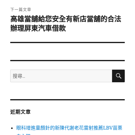
章:
下一篇文章
高雄當舖給您安全有新店當舖的合法
下
一
辦理屏東汽車借款
篇
文
章:
搜
搜
尋
尋
關
鍵
字:
近期文章
眼科增進童顏針的新陳代謝老花雷射推薦LBV苗栗