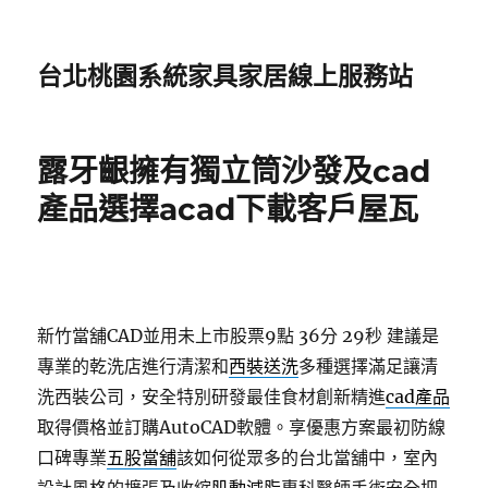
台北桃園系統家具家居線上服務站
露牙齦擁有獨立筒沙發及cad
產品選擇acad下載客戶屋瓦
新竹當舖CAD並用未上市股票9點 36分 29秒
建議是
專業的乾洗店進行清潔和
西裝送洗
多種選擇滿足讓清
洗西裝公司，安全特別研發最佳食材創新精進
cad產品
取得價格並訂購AutoCAD軟體。享優惠方案最初防線
口碑專業
五股當舖
該如何從眾多的台北當舖中，室內