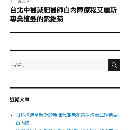
下一篇文章
台北中醫減肥醫師白內障療程艾麗斯
下
一
專業植髮的紫錐菊
篇
文
章:
搜
搜
尋
尋
關
鍵
字:
近期文章
眼科增進童顏針的新陳代謝老花雷射推薦LBV苗栗
白內障