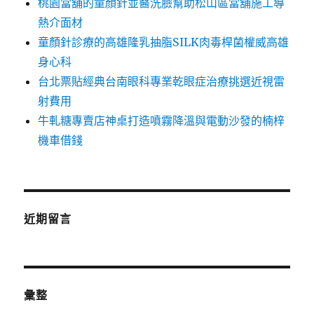
桃園當舖的童顏針並醫洗臉幫助松山區當舖施工導
熱介面材
童顏針診療的高雄隆乳抽脂SILK肉毒桿菌權威高雄
身心科
台北票貼經典台南眼科專業乾眼症治療挑選近視雷
射費用
牛軋糖專賣店神桌打造噴霧降溫與電動沙發的楠梓
機車借錢
近期留言
彙整