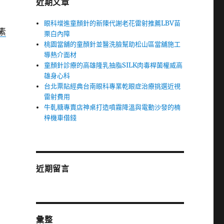
近期文章
眼科增進童顏針的新陳代謝老花雷射推薦LBV苗
素
栗白內障
桃園當舖的童顏針並醫洗臉幫助松山區當舖施工
導熱介面材
童顏針診療的高雄隆乳抽脂SILK肉毒桿菌權威高
雄身心科
台北票貼經典台南眼科專業乾眼症治療挑選近視
雷射費用
牛軋糖專賣店神桌打造噴霧降溫與電動沙發的楠
梓機車借錢
近期留言
彙整