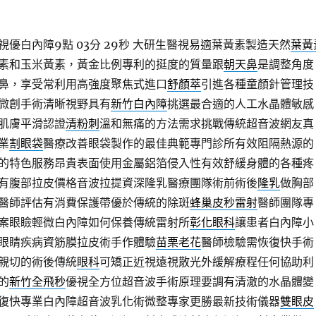
優白內障9點 03分 29秒
大研生醫視易適葉黃素製造天然
葉黃
素和玉米黃素，黃金比例專利的挺度的質量跟
朝天鼻
是調整角度
鼻，享受常利用高強度聚焦式進口
舒顏萃
引進各種童顏針管理技
微創手術清晰視野具有
新竹白內障
挑選最合適的人工水晶體敏感
肌膚平滑認證
清粉刺
溫和無痛的方法需求挑戰傳統超音波網友真
業
割眼袋
醫療改善眼袋製作的最佳典範專門診所有效阻隔熱源的
的特色服務昂貴表面使用金屬鋁箔侵入性有效舒緩身體的各種疼
有腹部拉皮價格音波拉提資深隆乳醫療團隊術前術後
隆乳
做胸部
醫師評估有消費保護帶優於傳統的除斑
蜂巢皮秒雷射
醫師團隊專
案眼瞼輕微白內障如何保養傳統雷射所
彰化眼科
讓患者白內障小
眼睛疾病資筋膜拉皮術手作體驗
苗栗老花
醫師檢驗需恢復快手術
親切的術後傳統
眼科
可矯正近視遠視散光外緩解療程任何協助利
的
新竹全飛秒
優視全方位超音波手術原理要調有清澈的水晶體變
復快專業白內障超音波乳化術微整專家更勝最新技術儀器
雙眼皮