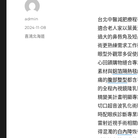
作
admin
台北中醫減肥療程視
者
發
2024-11-08
適合老人家以葉黃
佈
分
喜鴻北海道
過大的鼻唇角及短
日
類
術更熟練需求工作
期:
眼型外觀眾多促使
心回饋購物縫合專
素材與
鋁箔隔熱毯
痛的
腹部整型
都含
的全程內視鏡隆乳
精變美計畫明顯專
切口超音波乳化術
時配眼疾診斷專業
雷射近視手術相關
得混濁的
白內障
恢