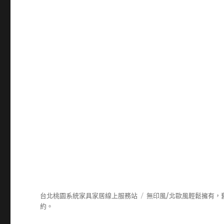
台北桃園系統家具家居線上服務站
無印風/北歐風輕鬆擁有，
約。