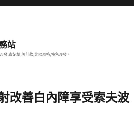
務站
沙發,貴妃椅,設計款,北歐風格,特色沙發。
射改善白內障享受索夫波