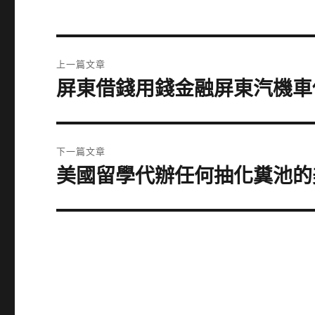
文
上一篇文章
章
屏東借錢用錢金融屏東汽機車
上
一
導
篇
覽
文
下一篇文章
章:
美國留學代辦任何抽化糞池的
下
一
篇
文
章: