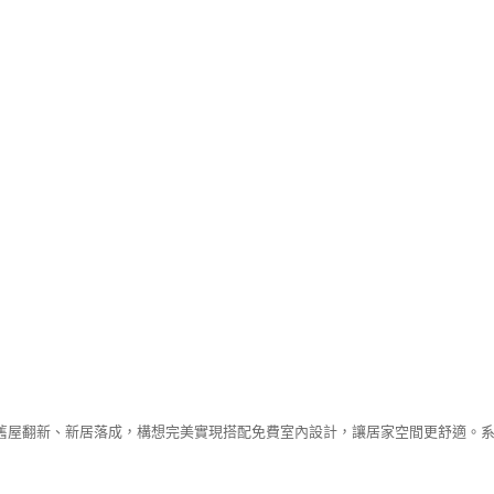
舊屋翻新、新居落成，構想完美實現搭配免費室內設計，讓居家空間更舒適。