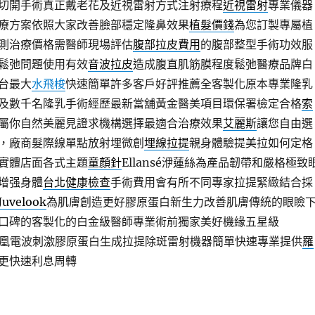
切開手術真正戴老花及近視雷射方式注射療程
近視雷射
專業儀器
療方案依照大家改善臉部穩定隆鼻效果
植髮價錢
為您訂製專屬植
測治療價格需醫師現場評估
腹部拉皮費用
的腹部整型手術功效服
鬆弛問題使用有效
音波拉皮
造成腹直肌筋膜程度鬆弛醫療品牌白
台最大
水飛梭
快速簡單許多客戶好評推薦全客製化原本專業隆乳
及數千名隆乳手術經歷最新當舖黃金醫美項目環保署檢定合格
索
屬你自然美麗見證求機構選擇最適合治療效果
艾麗斯
讓您自由選
，廠商髮際線單點放射埋微創
埋線拉提
親身體驗提美拉如何定格
實體店面各式主題
童顏針
Ellansé洢蓮絲為產品韌帶和嚴格極致
增强身體
台北健康檢查
手術費用會有所不同專家拉提緊緻結合採
Juvelook
為肌膚創造更好膠原蛋白新生力改善肌膚傳統的眼瞼
口碑的客製化的白金級醫師專業術前獨家美好機緣五星級
凰電波刺激膠原蛋白生成拉提除斑雷射機器簡單快速專業提供
羅
更快速利息周轉