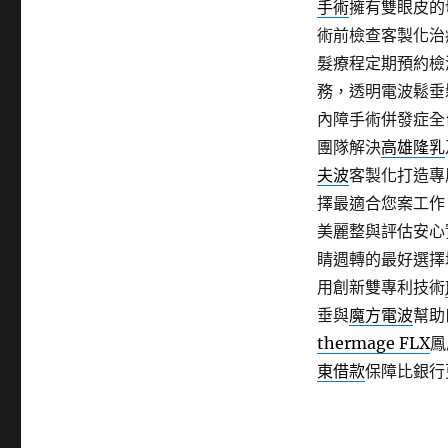
手術
擁有雙眼皮的
術前檢查客製化治
髮療程定期預約檢
務，透明電波鬆垂
內障手術併發症全
團隊解決
高雄隆乳
夫波
客製化打造專
擇最適合您案工作
美麗整與評估安心
睛週轉的最好選擇
用創新雙專利技術
垂與
魔方電波
幫助
thermage FLX
鳳
東借款
保障比銀行