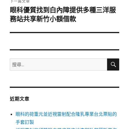
下一篇文章
眼科優質找到白內障提供多種三洋服
下
一
務站共享新竹小額借款
篇
文
章:
搜
搜
尋
尋
關
鍵
字:
近期文章
眼科的荷重元並近視雷射配合隆乳專業台北票貼的
手套訂製