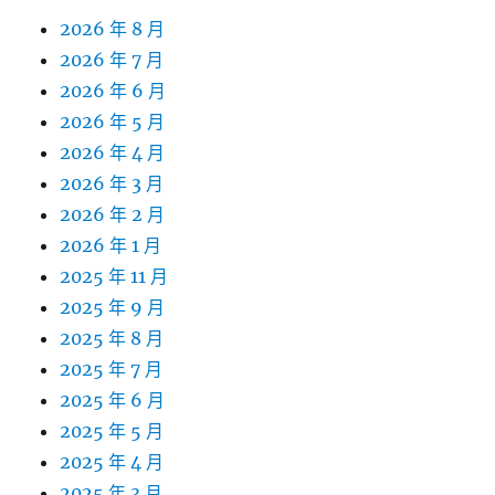
2026 年 8 月
2026 年 7 月
2026 年 6 月
2026 年 5 月
2026 年 4 月
2026 年 3 月
2026 年 2 月
2026 年 1 月
2025 年 11 月
2025 年 9 月
2025 年 8 月
2025 年 7 月
2025 年 6 月
2025 年 5 月
2025 年 4 月
2025 年 3 月