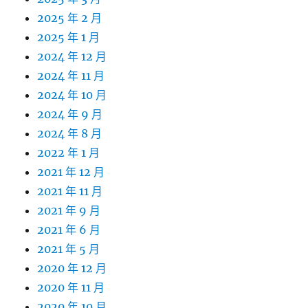
2025 年 2 月
2025 年 1 月
2024 年 12 月
2024 年 11 月
2024 年 10 月
2024 年 9 月
2024 年 8 月
2022 年 1 月
2021 年 12 月
2021 年 11 月
2021 年 9 月
2021 年 6 月
2021 年 5 月
2020 年 12 月
2020 年 11 月
2020 年 10 月