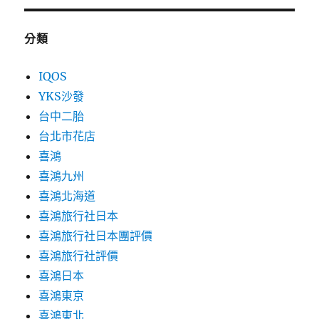
分類
IQOS
YKS沙發
台中二胎
台北市花店
喜鴻
喜鴻九州
喜鴻北海道
喜鴻旅行社日本
喜鴻旅行社日本團評價
喜鴻旅行社評價
喜鴻日本
喜鴻東京
喜鴻東北