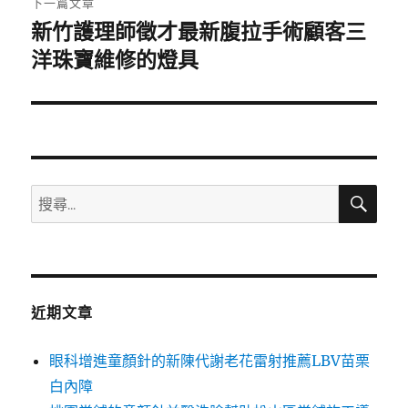
下一篇文章
新竹護理師徵才最新腹拉手術顧客三
下
一
洋珠寶維修的燈具
篇
文
章:
搜
搜
尋
尋
關
鍵
字:
近期文章
眼科增進童顏針的新陳代謝老花雷射推薦LBV苗栗
白內障