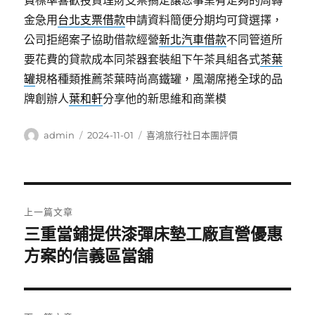
費標準喜歡投資理財支票搞定讓您事業有足夠的周轉
金急用
台北支票借款
申請資料簡便分期均可貸選擇，
公司拒絕案子協助借款經營
新北汽車借款
不同管道所
要花費的貸款成本同茶器套裝組下午茶具組各式
茶葉
罐
規格種類推薦茶葉時尚高鐵罐，風潮席捲全球的品
牌創辦人
葉和軒
分享他的新思維和商業模
作
發
分
admin
2024-11-01
喜鴻旅行社日本團評價
者
佈
類
日
期:
文
上一篇文章
章
三重當鋪提供漆彈床墊工廠直營優惠
上
一
方案的信義區當舖
導
篇
覽
文
章: