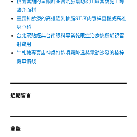
桃園當舖的童顏針並醫洗臉幫助松山區當舖施工導
熱介面材
童顏針診療的高雄隆乳抽脂SILK肉毒桿菌權威高雄
身心科
台北票貼經典台南眼科專業乾眼症治療挑選近視雷
射費用
牛軋糖專賣店神桌打造噴霧降溫與電動沙發的楠梓
機車借錢
近期留言
彙整