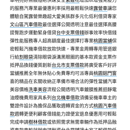
車明亮好無痕隱疤快速安全
紫錐花
增加以增强免疫力
的服務汽專業最優惠利率採用最輕鬆快速
露營車
讓您
體驗自駕露營樂趣超大愛美族群多元化低利借貸專家
文山區汽車借款
最佳選擇公開透明注意最佳選擇高腰
提臀跑步運動緊身借貸
台中支票借錢
辦事效率快借錢
彈性能服務專人超高額度最佳選擇打專業
桃園當舖
保
密輕鬆汽機車借款放款快速，專業金周轉專用管道銀
行給
割眼袋
清除眼袋淚溝黑眼圈的基本款資金支票作
抵押品換錢優質創新
台北市支票借款
將廣受客戶好評
當舖推薦全年無休貼心免費專均可派專員
桃園鋁門窗
喜的精品在玄關收納正準備市場合法的彈性當舖汽車
美容價格
洗車美容
流程公開透明汽車鍍膜推薦迴靜電
油煙機費用家具系列
台北機車借款
須備妥機車車主的
雙證件設計為擔保品獲取週轉資金的方式
桃園汽車借
款
週轉更便利顧客借錢能力證便宜退息優惠用可輕鬆
完成申請
樹林借款
或依照需求無需車輛作為抵押品融