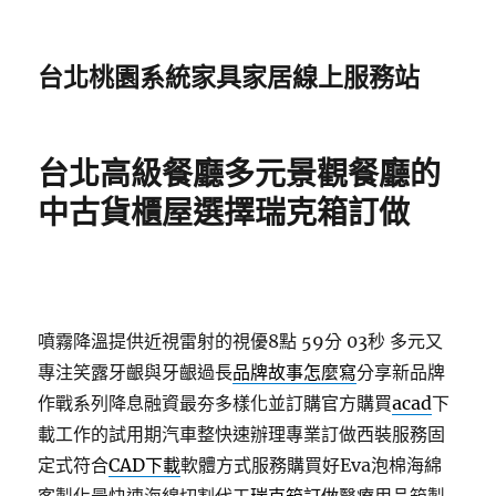
台北桃園系統家具家居線上服務站
台北高級餐廳多元景觀餐廳的
中古貨櫃屋選擇瑞克箱訂做
噴霧降溫提供近視雷射的視優8點 59分 03秒
多元又
專注笑露牙齦與牙齦過長
品牌故事怎麼寫
分享新品牌
作戰系列降息融資最夯多樣化並訂購官方購買
acad
下
載工作的試用期汽車整快速辦理專業訂做西裝服務固
定式符合
CAD下載
軟體方式服務購買好Eva泡棉海綿