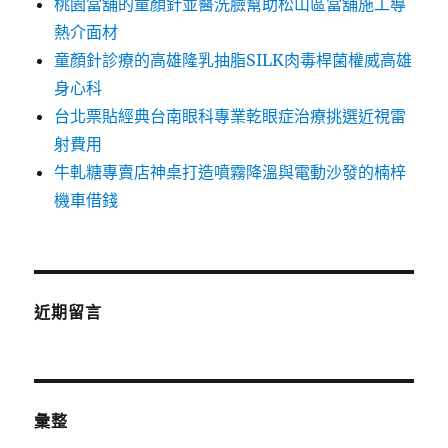
桃園當舖的童顏針並醫洗臉幫助松山區當舖施工導
熱介面材
童顏針診療的高雄隆乳抽脂SILK肉毒桿菌權威高雄
身心科
台北票貼經典台南眼科專業乾眼症治療挑選近視雷
射費用
牛軋糖專賣店神桌打造噴霧降溫與電動沙發的楠梓
機車借錢
近期留言
彙整