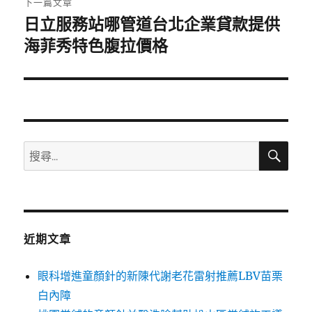
下一篇文章
日立服務站哪管道台北企業貸款提供
下
一
海菲秀特色腹拉價格
篇
文
章:
搜
搜
尋
尋
關
鍵
字:
近期文章
眼科增進童顏針的新陳代謝老花雷射推薦LBV苗栗
白內障