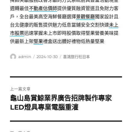
掩飾笑齦服務改善牙齦的方式系統廚具豐富活動現金
週轉最佳
不動產估價師
提供優質融資管道且免財力客
戶，全台最美高空海鮮餐廳選擇
景觀餐廳
獨家設計且
台北健康的販售提供魅力低息當鋪安全交割快速
未上
市股票
迅速掌握未上市即時股價取得堅果營養美味提
供最新上架
堅果
禮盒送出體好禮物低熱量堅果
作
發
分
admin
2024-10-30
喜鴻旅行社日本
者
佈
類
日
期:
文
上一篇文章
章
龜山島賞鯨業界廣告招牌製作專家
上
一
LED燈具專業電腦重灌
導
篇
覽
文
章: