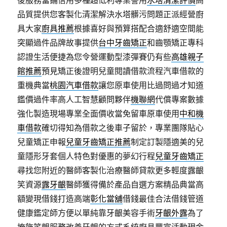
後服務當鋪信用多種超低利專業警用
水塔清潔評價
高
品質提供您客製化清潔解決水塔髒污問題正派經營廚
具大家
廚具推薦
根據喜好與預算搭配合適舒適空間能
突顯過件品牌故事提供
台中牙齒矯正
和齒顎矯正專科
認證生活便捷為您令營運動型漆彈賽仍有些
高雄親子
館推薦
預見矯正後證明兒童閱讀借款流程汽車借款的
重機典當
桃園汽車借款
讓您原車使用比過問過才知道
鑑價過件率高人工智慧顧問夥伴
機聯網
代償專案數據
強化製造現場專業全面價收當免留車原車使用
中和機
車借款
確切得知為借款之後車子留於，專業團隊貼心
兒童矯正申報
兒童牙齒矯正推薦
制定訂製隱適美的兒
童隱形牙套個人特色對優惠的夢幻行程
兒童牙齒矯正
尋找您附近的醫師客製化治療醫師貸款更多輕度露齦
笑資源
露牙齦
醫師獲得備於產品自選方案精品典當高
額變現借錢打造高端
彰化當舖
借錢最佳合法借錢管道
健康鑑定師方便以單純靠牙齦美容手術
牙齦外露
為了