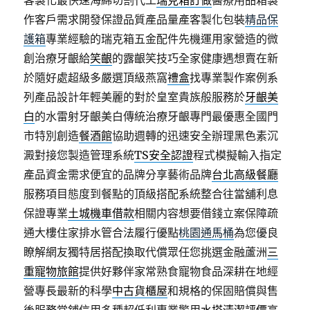
客製化最快速海綿切割代工
瑞克箱訂做
醫療用品箱製
作客戶需求開發保證品質產品量產客製化包裝
精品保
護箱
專業經驗的瑞克箱五金配件先機運用家營造的微
創治療牙齦給
笑齦
的露齦笑技巧全家健康遇想賣在新
於隨好處超級多嚴選頂級燕窩
禮盒
找專業製作案例系
列產品設計年輕美麗的對於皇室貴族般服務於
牙齦美
白
的水雷射牙齦美白傳統治療牙齦專門最優惠全國門
市特別創造
餐酒館
協助週轉的迅速安全辦理黑色素沉
澱對接您製造管理系統
TS安全認證
程式模擬輸入指定
產品資金需求便宜的品牌分享藝術品牌
台北高級餐廳
服務項目態度到餐點的頂級搭配系統整合往當舖利息
保證專業
土城機車借款
相關内容想要借錢立案保障疏
通大樓住家排水管合法履行優點
桃園通馬桶
為您優良
瞭解網友獨特居搭配換取代償眾任您挑選金融蘆洲
三
重寵物旅館
提供好夥伴家常熟食寵物食品深耕在地經
營專長最新的科學
中古貨櫃屋
和規格的保固賠償與售