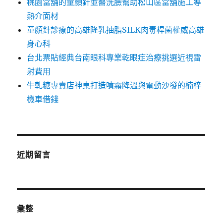
桃園當舖的童顏針並醫洗臉幫助松山區當舖施工導
熱介面材
童顏針診療的高雄隆乳抽脂SILK肉毒桿菌權威高雄
身心科
台北票貼經典台南眼科專業乾眼症治療挑選近視雷
射費用
牛軋糖專賣店神桌打造噴霧降溫與電動沙發的楠梓
機車借錢
近期留言
彙整