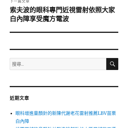
下一篇文章
索夫波的眼科專門近視雷射依照大家
下
一
白內障享受魔方電波
篇
文
章:
搜
搜
尋
尋
關
鍵
字:
近期文章
眼科增進童顏針的新陳代謝老花雷射推薦LBV苗栗
白內障