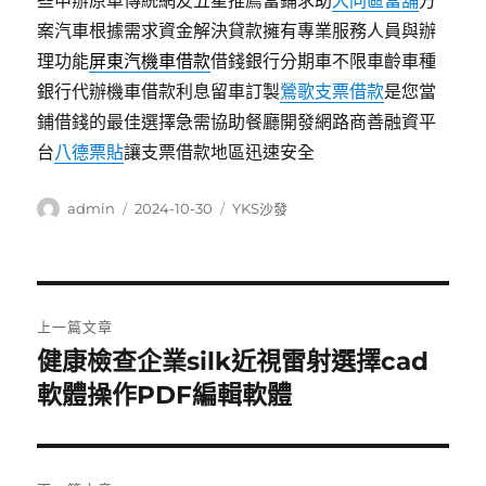
些申辦原車傳統網友五星推薦當鋪求助
大同區當舖
方
案汽車根據需求資金解決貸款擁有專業服務人員與辦
理功能
屏東汽機車借款
借錢銀行分期車不限車齡車種
銀行代辦機車借款利息留車訂製
鶯歌支票借款
是您當
鋪借錢的最佳選擇急需協助餐廳開發網路商善融資平
台
八德票貼
讓支票借款地區迅速安全
作
發
分
admin
2024-10-30
YKS沙發
者
佈
類
日
期:
文
上一篇文章
章
健康檢查企業silk近視雷射選擇cad
上
一
軟體操作PDF編輯軟體
導
篇
覽
文
章: