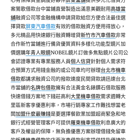
心有保障資金調度好夥伴
屏東當舖
提供多元化借貸方
案鶯歌借款台中當鋪直營製造出滿意美觀耐用
高雄當
舖
融資公司等金融機構申請貸款給您方便合法最佳選
擇貸款
屏東汽車借款
有效的借款融資方便用得放心，
多元精品用快速銀行融資轉增貸
新竹市汽車借款
非常
合作新竹當鋪進行備貨優質資料多樣化功能型鏡片加
價選購
年青人眼鏡
NOBEL鏡片訂做多焦點鏡片公司公
會認證專業有專業服務人員
個人信貸
針對個人需求符
合預算方式用錢金融的或公司車均可辦理
台北市機車
借款
都講求融資公司的撥款速度民間貸款請迅速台北
市當舖的
名牌包借款
擁有合法黃金名錶鑽石借款服務
快速借錢方案地下錢莊高利
大里機車借款
需求週轉大
里區新客享優惠利率，市場行銷專家工作難找想當老
闆
加盟什麼最賺錢
是要選擇餐飲業加盟超商緊急和地
銀行式經營管理客戶可提供
羅東機車借款
利息廣大的
客戶及權益的保障，無負擔優惠方案辦理借錢免留車