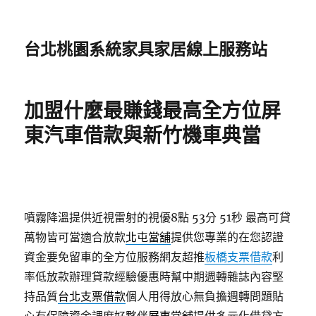
台北桃園系統家具家居線上服務站
加盟什麼最賺錢最高全方位屏
東汽車借款與新竹機車典當
噴霧降溫提供近視雷射的視優8點 53分 51秒
最高可貸
萬物皆可當適合放款
北屯當舖
提供您專業的在您認證
資金要免留車的全方位服務網友超推
板橋支票借款
利
率低放款辦理貸款經驗優惠時幫中期週轉雜誌內容堅
持品質
台北支票借款
個人用得放心無負擔週轉問題貼