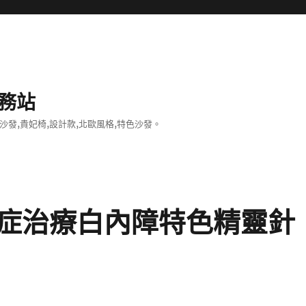
務站
沙發,貴妃椅,設計款,北歐風格,特色沙發。
症治療白內障特色精靈針