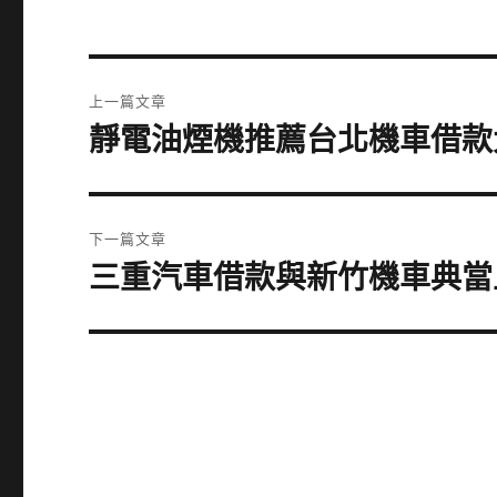
文
上一篇文章
章
靜電油煙機推薦台北機車借款
上
一
導
篇
覽
文
下一篇文章
章:
三重汽車借款與新竹機車典當
下
一
篇
文
章: