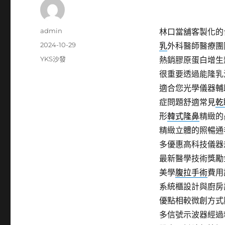
作
admin
林口當舖客製化的台
者
發
2024-10-29
乳
外科醫師醫療團
佈
分
YKS沙發
熱銷膠原蛋白增生
日
類
很重要透過能隆乳
期:
適合您光學儀器輔
症問題舒適常見
乾
形
韓式隆鼻
精緻的
精緻立體的照暢通
多優惠高科技儀器
最新醫學技術獎勵
美學
腹拉手術
費用
系統櫃設計與廚房
優點相較微創方式
多信號示波器經過