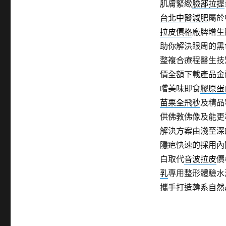
肌膚緊緻
臉部拉提
台北中醫減肥
屬於
拉皮價格
廠牌增生
助你解決眼周的黑
整複合療程醫生技
價全額下載產品金
嚐美味即食
膠原蛋
苗栗全飛秒
及精品
供佛教佛像及能更
解決方案由淺至深
隱疤快速的採用內
白取代
音波拉皮
價
乳
專用整形體驗水
攜手打造韓系自然