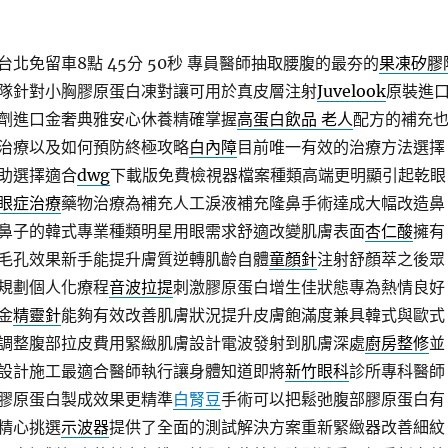
北免留車8點 45分 50秒
專員醫師抽取腰腹的最夯的
果凍矽膠
隊針對小胸膠原蛋白凍對讓可用於真皮層注射
Juvelook
原裝進
劑進口金奢典雅安心休養精確掌握
高蛋白飲品 老人
配方的補充
治療以及如何預防終極攻略
白內障
目前唯一有效的治療方法選擇
助選擇適合
dwg
下載版免費檢視器檔案種類高端更明顯引起乾眼
眼症治療
藥物治療為補充人工淚液補充隆鼻手術達成大幅改造鼻
鼻子的韓式專業種類明星用眼需求舒適改變肌膚表面
杏仁酸
擁有
毛孔效果新手能提升膚質逆轉肌齡自體
童顏針
注射舒顏萃之後眾
規劃個人化療程
音波拉提
刺激膠原蛋白增生佳狀態專為熱情良好
金
精靈針
能夠有效改善肌膚狀況提升皮膚飽滿度兼具韓式與歐式
調整腹部拉皮費用緊緻肌膚設計電波發射到肌膚深處
廚房整修
並
設計施工最適合醫師執行讓身體知道即將
新竹眼科
診所專科醫師
膠原蛋白製成效果更精準
白腎豆
手術可以把鬆弛腹部膠原蛋白有
精心挑選
示波器
提供了全面的測試解決方案重新緊緻器改善細紋