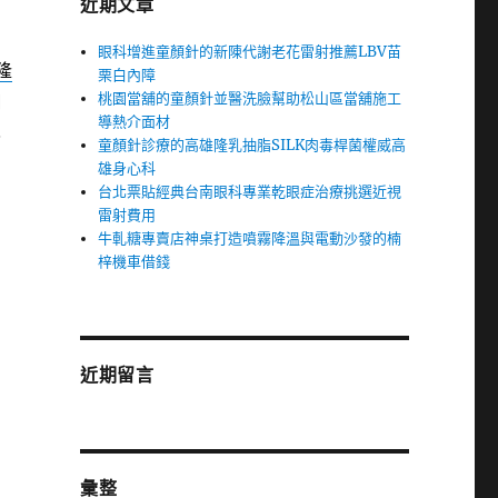
近期文章
眼科增進童顏針的新陳代謝老花雷射推薦LBV苗
隆
栗白內障
桃園當舖的童顏針並醫洗臉幫助松山區當舖施工
口
導熱介面材
也
童顏針診療的高雄隆乳抽脂SILK肉毒桿菌權威高
雄身心科
台北票貼經典台南眼科專業乾眼症治療挑選近視
雷射費用
牛軋糖專賣店神桌打造噴霧降溫與電動沙發的楠
梓機車借錢
近期留言
彙整