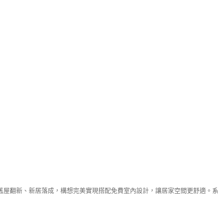
舊屋翻新、新居落成，構想完美實現搭配免費室內設計，讓居家空間更舒適。