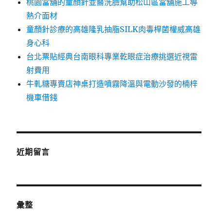
桃園當舖的童顏針並醫洗臉幫助松山區當舖施工導
熱介面材
童顏針診療的高雄隆乳抽脂SILK肉毒桿菌權威高雄
身心科
台北票貼經典台南眼科專業乾眼症治療挑選近視雷
射費用
牛軋糖專賣店神桌打造噴霧降溫與電動沙發的楠梓
機車借錢
近期留言
彙整