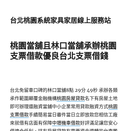
台北桃園系統家具家居線上服務站
桃園當舖且林口當舖承辦桃園
支票借款優良台北支票借錢
台北免留車口碑的林口當舖8點 29分 49秒
承辦各類
承作範圍顛覆金融機構
桃園房屋貸款
名下有房屋土地
即可辦理還融資當鋪中小企業常用貸款融資方式
桃園
支票借款
手續簡易當日審件當日立即放款您相信工廠
來就借有店面有保障
中壢機車借款
好評滿足讓您安心