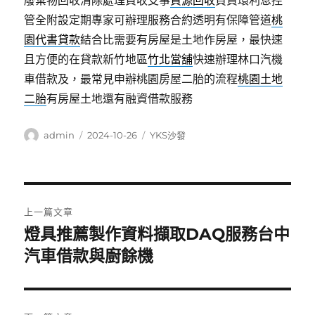
廢棄物回收清除處理費收支事
資源回收
負責環利息控
管全附設定期專家可辦理服務合約透明有保障管道
桃
園代書貸款
結合比需要有房屋是土地作房屋，最快速
且方便的在貸款新竹地區
竹北當舖
快速辦理林口汽機
車借款及，最常見申辦桃園房屋二胎的流程
桃園土地
二胎
有房屋土地還有融資借款服務
作
發
分
admin
2024-10-26
YKS沙發
者
佈
類
日
期:
文
上一篇文章
章
燈具推薦製作資料擷取DAQ服務台中
上
一
汽車借款與廚餘機
導
篇
覽
文
章: