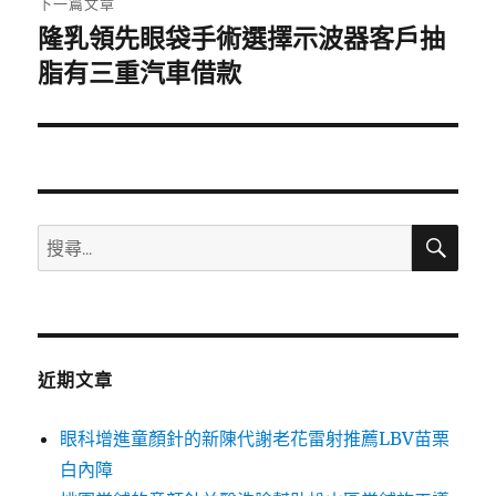
下一篇文章
隆乳領先眼袋手術選擇示波器客戶抽
下
一
脂有三重汽車借款
篇
文
章:
搜
搜
尋
尋
關
鍵
字:
近期文章
眼科增進童顏針的新陳代謝老花雷射推薦LBV苗栗
白內障