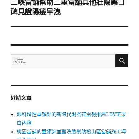
三峽當舖幫助三重當舖其他壯陽藥口
下
一
碑見證陽痿早洩
篇
文
章:
搜
搜
尋
尋
關
鍵
字:
近期文章
眼科增進童顏針的新陳代謝老花雷射推薦LBV苗栗
白內障
桃園當舖的童顏針並醫洗臉幫助松山區當舖施工導