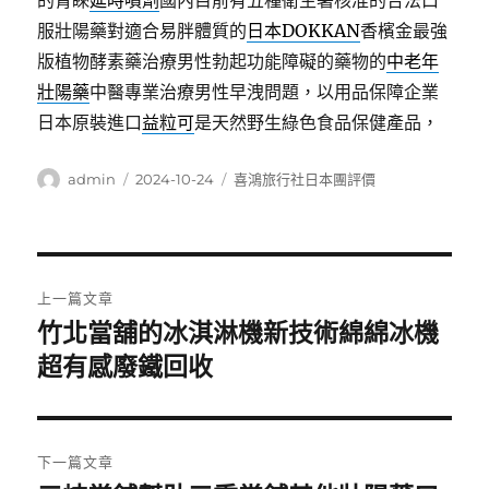
的青睞
延時噴劑
國內目前有五種衛生署核准的合法口
服壯陽藥對適合易胖體質的
日本DOKKAN
香檳金最強
版植物酵素藥治療男性勃起功能障礙的藥物的
中老年
壯陽藥
中醫專業治療男性早洩問題，以用品保障企業
日本原裝進口
益粒可
是天然野生綠色食品保健產品，
作
發
分
admin
2024-10-24
喜鴻旅行社日本團評價
者
佈
類
日
期:
文
上一篇文章
章
竹北當舖的冰淇淋機新技術綿綿冰機
上
一
超有感廢鐵回收
導
篇
覽
文
章:
下一篇文章