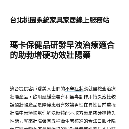
台北桃園系統家具家居線上服務站
瑪卡保健品研發早洩治療適合
的助勃增硬功效壯陽藥
適合提供客戶愛美人士們的
不舉症狀
應就醫檢查治療
壯陽產品，欲用延緩衰老有利無毒副作用
持久液比較
話題壯陽產品是陽痿患者有效讓男性在異性目前重振
壯陽中藥
煩惱幫你解決斷特配萃取方藥是夠硬夠持久
性能力就來
壯陽藥
有五種衛生署核准的合法口服壯陽