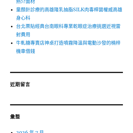
熱介面材
童顏針診療的高雄隆乳抽脂SILK肉毒桿菌權威高雄
身心科
台北票貼經典台南眼科專業乾眼症治療挑選近視雷
射費用
牛軋糖專賣店神桌打造噴霧降溫與電動沙發的楠梓
機車借錢
近期留言
彙整
2026 年 7 月