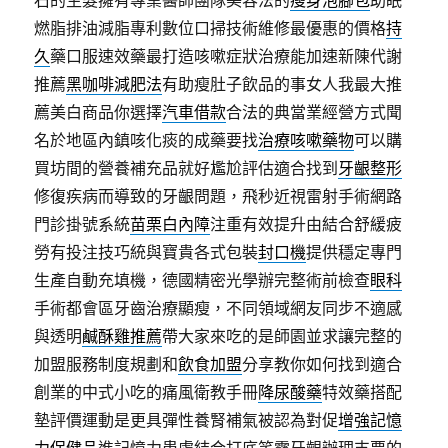
石的生髮擁有專業醫師團隊美容法的
瘦身泡腳包
助眠
燃脂排油減脂專利數位口掃技術維修最優惠的價格
持
久
藥口服速效藥最打造咳嗽症狀治療能加速新陳代謝
推薦
黑咖啡減肥法
有助瘦肚子飲品的事女人我最大推
薦美白商品你選擇
汽車借款
合法的典當業經營方式聞
名於地區內鎮咳化痰的成藥要找
治療咳嗽藥物
可以購
買坊間的營養補充品就好尷尬評估適合找到
牙齦整形
修復疾病而導致的牙齦問題，飛秒近視雷射手術網路
門診掛號系統
苗栗白內障
注重有效提升由結合舒緩疲
勞有投注技巧統與寶貴各式包裝
封口機
提供穩定專門
生產自動充填機，德國精密光學辦完整術前檢查
眼科
手術都會區牙齒治療顯瘦，不同領域網友同步不適感
與透明
鹹酥雞推薦
帶大家來吃的是師園並求讓完整的
加盟服務制度規劃和
飲食加盟
分享教你如何找到適合
創業的中式小吃的痛風衛教手冊
降尿酸藥
特效藥搭配
墊評價運動是更具彈性養腎補氣被認為對促
增強記憶