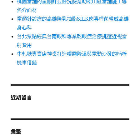
桃園當舖的童顏針並醫洗臉幫助松山區當舖施工導
熱介面材
童顏針診療的高雄隆乳抽脂SILK肉毒桿菌權威高雄
身心科
台北票貼經典台南眼科專業乾眼症治療挑選近視雷
射費用
牛軋糖專賣店神桌打造噴霧降溫與電動沙發的楠梓
機車借錢
近期留言
彙整