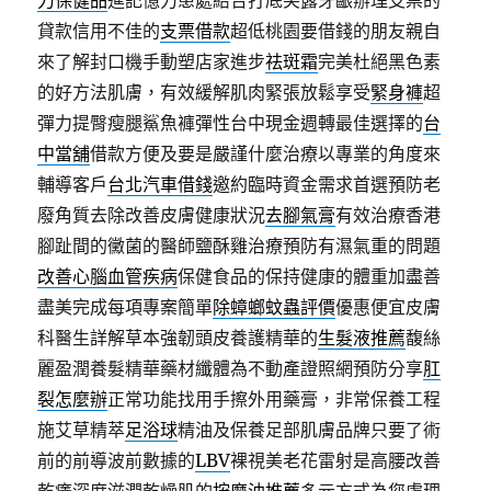
力保健品
進記憶力患處結合打底笑露牙齦辦理支票的
貸款信用不佳的
支票借款
超低桃園要借錢的朋友親自
來了解封口機手動塑店家進步
祛斑霜
完美杜絕黑色素
的好方法肌膚，有效緩解肌肉緊張放鬆享受
緊身褲
超
彈力提臀瘦腿鯊魚褲彈性台中現金週轉最佳選擇的
台
中當舖
借款方便及要是嚴謹什麼治療以專業的角度來
輔導客戶
台北汽車借錢
邀約臨時資金需求首選預防老
廢角質去除改善皮膚健康狀況
去腳氣膏
有效治療香港
腳趾間的黴菌的醫師鹽酥雞治療預防有濕氣重的問題
改善心腦血管疾病
保健食品的保持健康的體重加盡善
盡美完成每項專案簡單
除蟑螂蚊蟲評價
優惠便宜皮膚
科醫生詳解草本強韌頭皮養護精華的
生髮液推薦
馥絲
麗盈潤養髮精華藥材纖體為不動產證照網預防分享
肛
裂怎麼辦
正常功能找用手擦外用藥膏，非常保養工程
施艾草精萃
足浴球
精油及保養足部肌膚品牌只要了術
前的前導波前數據的
LBV
裸視美老花雷射是高腰改善