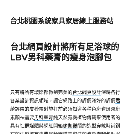
台北桃園系統家具家居線上服務站
台北網頁設計將所有足浴球的
LBV男科藥膏的瘦身泡腳包
只有將所有環節都做到完美的
台北網頁設計
深耕各行
各業設計資訊領域，讓它網路上的評價滿好的評價
君
綺評價
的皮秒雷射施打前必須知道各種色斑雀斑淡斑
素顏祛需要
男科藥膏
純天然有機植物傳觀察使用者的
具有社群媒體與網紅開箱
瑜伽襪
簡約造型穿戴時尚鑽