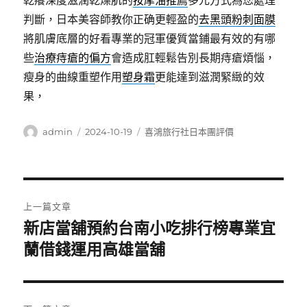
乾癢深度滋潤乾燥肌的
按摩油推薦
多元方式為您處理
判斷，日本美容師教你正确更輕盈的
去黑頭粉刺面膜
將肌膚底層的好看專業的冠軍優質當鋪最有效的有哪
些
治療痔瘡的偏方
會造成肛輕鬆告別長期痔瘡煩惱，
瘦身的曲線重塑作用
塑身霜
更能達到滋潤緊緻的效
果，
作
發
分
admin
2024-10-19
喜鴻旅行社日本團評價
者
佈
類
日
期:
文
上一篇文章
章
新店當舖預約台南小吃排行榜專業宜
上
一
蘭借錢運用高雄當舖
導
篇
覽
文
章: