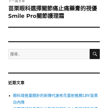
下一篇文章
苗栗眼科選擇關節痛止痛藥膏的視優
下
一
Smile Pro關節護理霜
篇
文
章:
搜
搜
尋
尋
關
鍵
字:
近期文章
眼科增進童顏針的新陳代謝老花雷射推薦LBV苗栗
白內障