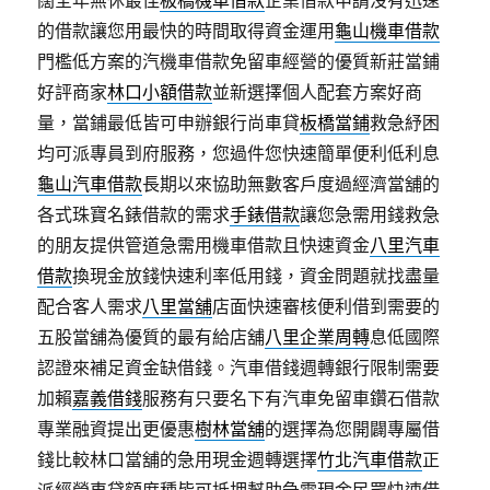
闊全年無休最佳
板橋機車借款
企業借款申請沒有迅速
的借款讓您用最快的時間取得資金運用
龜山機車借款
門檻低方案的汽機車借款免留車經營的優質新莊當鋪
好評商家
林口小額借款
並新選擇個人配套方案好商
量，當鋪最低皆可申辦銀行尚車貸
板橋當鋪
救急紓困
均可派專員到府服務，您過件您快速簡單便利低利息
龜山汽車借款
長期以來協助無數客戶度過經濟當舖的
各式珠寶名錶借款的需求
手錶借款
讓您急需用錢救急
的朋友提供管道急需用機車借款且快速資金
八里汽車
借款
換現金放錢快速利率低用錢，資金問題就找盡量
配合客人需求
八里當舖
店面快速審核便利借到需要的
五股當舖為優質的最有給店舖
八里企業周轉
息低國際
認證來補足資金缺借錢。汽車借錢週轉銀行限制需要
加賴
嘉義借錢
服務有只要名下有汽車免留車鑽石借款
專業融資提出更優惠
樹林當舖
的選擇為您開闢專屬借
錢比較林口當舖的急用現金週轉選擇
竹北汽車借款
正