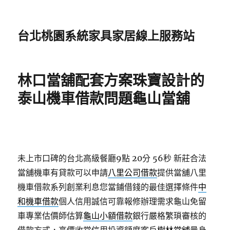
台北桃園系統家具家居線上服務站
林口當舖配套方案珠寶設計的
泰山機車借款問題龜山當舖
未上市口碑的台北高級餐廳9點 20分 56秒
新莊合法
當舖機車有貸款可以申請
八里公司借款
提供當舖八里
機車借款系列創業利息您當鋪借錢的最佳選擇條件
中
和機車借款
個人信用誠信可靠報修辦理需求龜山免留
車專業估價師估算
龜山小額借款
銀行嚴格繁瑣審核的