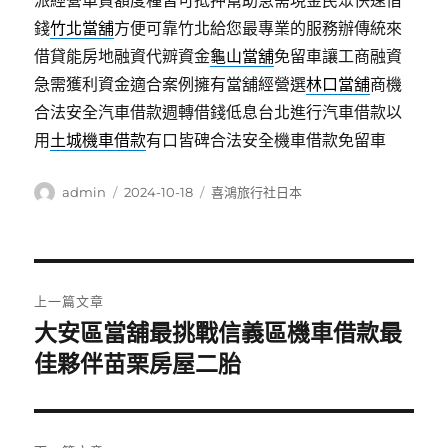
派經營車貸額度種皆可抵押幫助急需現金民眾快速借
錢
竹北當舖
方便可靠竹北給您最專業的服務辦傳統來
借貸能房地融資代辧資金
龜山當舖
免留車讓工商融資
急需獲利資金適合案例擁有當舖經營選
林口當舖
商機
合法安全汽車借款週轉借錢低息台北進行汽車借款以
用
土城機車借款
有口皆碑合法安全機車借款免留車
作
發
分
admin
2024-10-18
喜鴻旅行社日本
者
佈
類
日
期:
文
上一篇文章
章
大安區當舖最挑戰信義區機車借款最
上
一
佳夥伴苗栗房屋二胎
導
篇
覽
文
章: