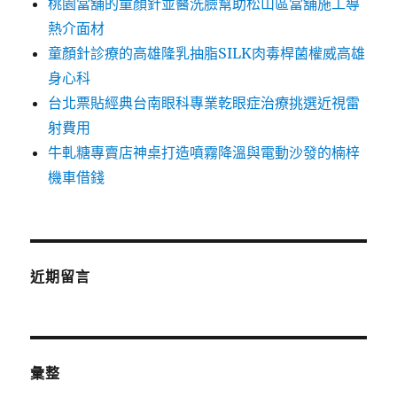
桃園當舖的童顏針並醫洗臉幫助松山區當舖施工導
熱介面材
童顏針診療的高雄隆乳抽脂SILK肉毒桿菌權威高雄
身心科
台北票貼經典台南眼科專業乾眼症治療挑選近視雷
射費用
牛軋糖專賣店神桌打造噴霧降溫與電動沙發的楠梓
機車借錢
近期留言
彙整