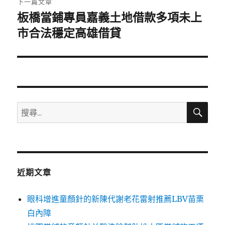
下一篇文章
板橋當鋪專員嘉義土地借款多項未上
下
一
市合法穩定高雄借貸
篇
文
章:
搜
搜
尋
尋
關
鍵
字:
近期文章
眼科增進童顏針的新陳代謝老花雷射推薦LBV苗栗
白內障