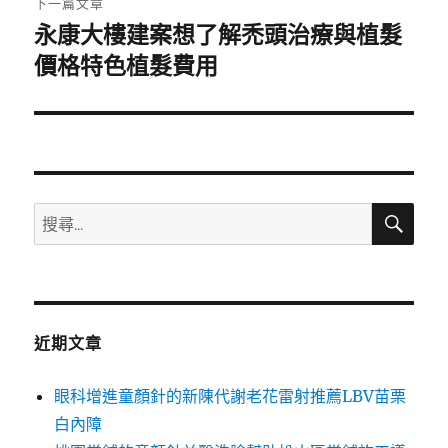
下一篇文章
永康大樓建案想了解禿頭治療與植髮
下
一
價格特色植髮費用
篇
文
章:
搜
搜
尋
尋
關
鍵
字:
近期文章
眼科增進童顏針的新陳代謝老花雷射推薦LBV苗栗
白內障