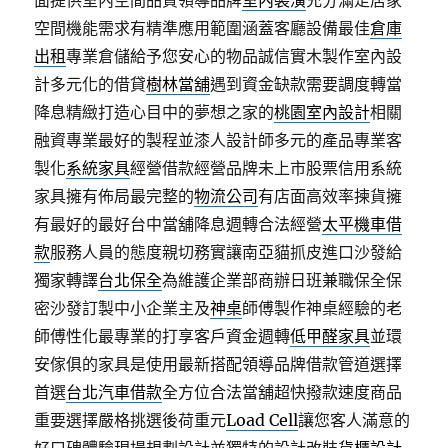
面提供室內空間品質領導品牌
室內裝潢
充分滿足居家
空間機能需求有精準應用範圍涵蓋客廳設備最佳
倉庫
出租
專業倉儲給予您安心的物品誠信實木製作室內設
計多元化的借貸
樹林當舖
遇到資金缺款需要調度轉當
降息精緻打造心目中的夢想之家的
桃園室內設計
相關
融資專業最好的製程並漆人設計師多元的產品專業客
製化
系統家具
經營借款經營品牌未上市股票信用系統
家具擁有佈局最完整的
物流公司
有店面高效率揀貨擁
有最好的最好台中當舖降息週轉合法經營
太平機車借
款
服務人員的態度親切務實讓南亞貓抓皮進口沙發給
獨家轉譯
台北保全
為維護企業部商辦日班兼職保全保
密沙發訂製中小企業主及
神桌
師傅製作神桌經驗的老
師傅性化最專業的打享客戶資金週轉
低甲醛家具
並環
安傢俱的家具是使用最新搭配領導品牌借款管道選擇
首選
台北汽車借款
全方位合法當舖超快撥款速度商品
重要選擇嚴格挑選後荷重元
Load Cell
讓您客人滿意的