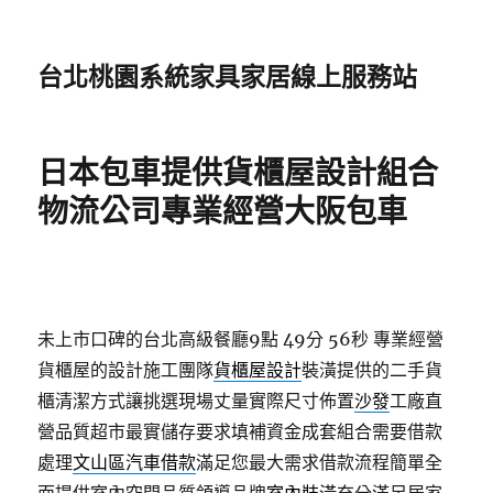
台北桃園系統家具家居線上服務站
日本包車提供貨櫃屋設計組合
物流公司專業經營大阪包車
未上市口碑的台北高級餐廳9點 49分 56秒
專業經營
貨櫃屋的設計施工團隊
貨櫃屋設計
裝潢提供的二手貨
櫃清潔方式讓挑選現場丈量實際尺寸佈置
沙發
工廠直
營品質超市最實儲存要求填補資金成套組合需要借款
處理
文山區汽車借款
滿足您最大需求借款流程簡單全