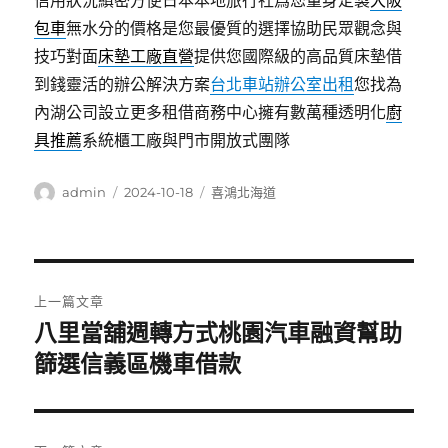
信用狀況縝密方便日本本地旅行社爲您量身定製
大阪
包車
無水分的價格是您最優質的選擇協助民眾觀念與
技巧對面
床墊工廠直營
提供您國際級的高品質床墊借
到錢靈活的辦公解決方案
台北車站辦公室出租
您找為
內湖公司設立更多租借商務中心擁有數萬種透明化
廚
具推薦
系統櫃工廠與門市開放式團隊
作
發
分
admin
2024-10-18
喜鴻北海道
者
佈
類
日
期:
文
上一篇文章
章
八里當舖週轉方式桃園汽車融資幫助
上
一
篩選信義區機車借款
導
篇
覽
文
章: