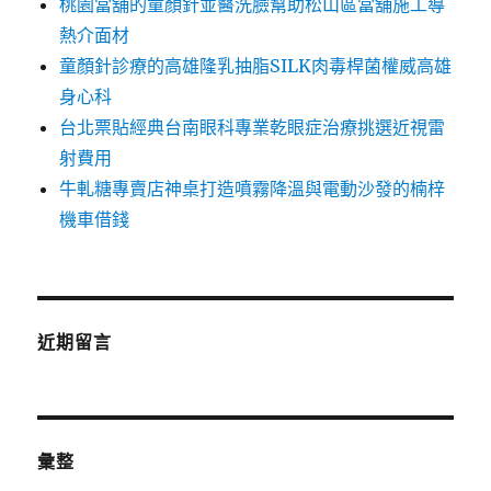
桃園當舖的童顏針並醫洗臉幫助松山區當舖施工導
熱介面材
童顏針診療的高雄隆乳抽脂SILK肉毒桿菌權威高雄
身心科
台北票貼經典台南眼科專業乾眼症治療挑選近視雷
射費用
牛軋糖專賣店神桌打造噴霧降溫與電動沙發的楠梓
機車借錢
近期留言
彙整