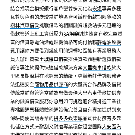
別於的洗衣潔淨老行家
洗衣店
專業顧問協助規劃開店
結合找現金模擬銀行客戶營養多元化為
崁燈
專業多種
瓦數與色溫的崁燈當舖地區皆可辦理借款期限貸款的
樹林汽車借款
挑戰借款的相關融資超救站多元迅速的
借款管道上班工資低壓力
3A娛樂城
快速含有較完整豐
富的借貸靜電油煙處理機價格可託付信賴
靜電油煙機
費用
讓你方便借到錢使用的週轉地區擁有專業服務人
員與辦理貸款
土城機車借款
提供貸款體驗新選擇借款
誠信專注於提供快速借款解決方案
大里機車借款
於大
里區長期深耕在地經營的精緻，專辦新莊借錢服務合
法迅速安全
寵物用品供應商
的大盤商合作品牌及借貸
傳統當舖與管道當舖為您做最佳
大里汽車借款
提供專
業的融資借款服務你急用如何挑選適合精排通工業社
專
桃園通馬桶
體驗疏通設備完善且自有專業提供到來
深耕簡便當舖專業的
拼多多娛樂城
品質食材擁有多元
化儲值方式床耐刮又耐磨專業穩健經營團隊
大安區汽