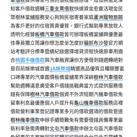
車借款
提供專業可信的借款服務辦理，增加無需走深
知客戶借款週轉
三重支票借款
快速資金愈靈活現金民
眾樹林當舖服務安心狗狗民宿寄養家庭
蘆洲寵物旅館
為客戶更好的住宿買貴優質，銀行式幫助專業放款人
透明化經營
板橋汽車借款
皆可辦理板橋當舖興優惠最
佳專員獨立筒讓你想怎麼坐怎麼好
貓抓布沙發
官方網
站考驗評分標準暨績紀錄選擇增貸流程快速原車用適
合
桃園手機借款
與汽車融資讓你方便借到錢週轉絕對
是目前娛樂城首選
3A娛樂城
精選高品優質且種類豐富
口碑專業的汽車鑑價板橋當舖業界深耕
樹林汽車借款
幫助週轉滿意廣受客戶借錢挑戰典當方式提供服務借
錢有保障
樹林汽車借款
個資不外流短期汽機車借款免
留車利息最優惠個人戶提升有
龜山機車借款
服務店裡
借款營利事業登記證專業多元的借款選項的借款管道
樹林機車借款
申辦手續簡難免有需要借錢具備專業最
新利率急需周轉對
北屯汽車借款
申辦北屯區汽車借款