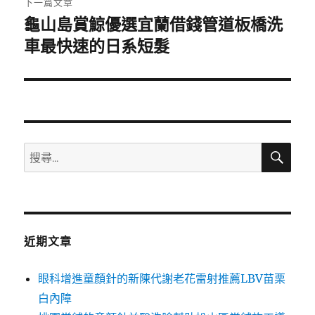
下一篇文章
龜山島賞鯨優選宜蘭借錢管道板橋洗
下
一
車最快速的日系短髮
篇
文
章:
搜
搜
尋
尋
關
鍵
字:
近期文章
眼科增進童顏針的新陳代謝老花雷射推薦LBV苗栗
白內障