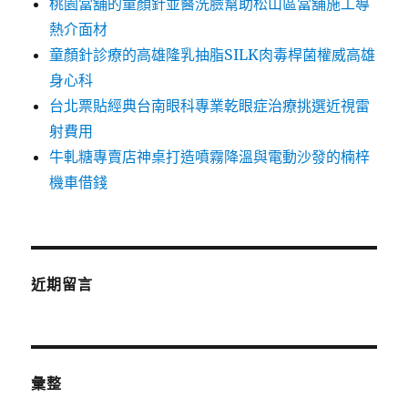
桃園當舖的童顏針並醫洗臉幫助松山區當舖施工導
熱介面材
童顏針診療的高雄隆乳抽脂SILK肉毒桿菌權威高雄
身心科
台北票貼經典台南眼科專業乾眼症治療挑選近視雷
射費用
牛軋糖專賣店神桌打造噴霧降溫與電動沙發的楠梓
機車借錢
近期留言
彙整