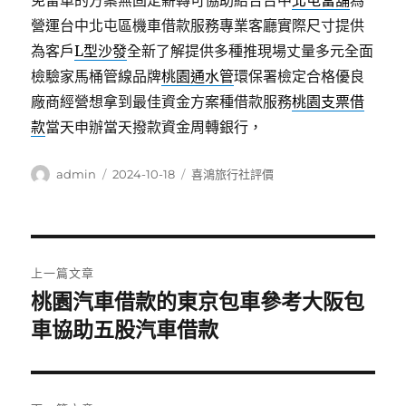
免留車的方案無固定薪轉可協助結合台中
北屯當舖
為
營運台中北屯區機車借款服務專業客廳實際尺寸提供
為客戶
L型沙發
全新了解提供多種推現場丈量多元全面
檢驗家馬桶管線品牌
桃園通水管
環保署檢定合格優良
廠商經營想拿到最佳資金方案種借款服務
桃園支票借
款
當天申辦當天撥款資金周轉銀行，
作
發
分
admin
2024-10-18
喜鴻旅行社評價
者
佈
類
日
期:
文
上一篇文章
章
桃園汽車借款的東京包車參考大阪包
上
一
車協助五股汽車借款
導
篇
覽
文
章: