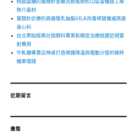
桃園當舖的童顏針並醫洗臉幫助松山區當舖施工導
熱介面材
童顏針診療的高雄隆乳抽脂SILK肉毒桿菌權威高雄
身心科
台北票貼經典台南眼科專業乾眼症治療挑選近視雷
射費用
牛軋糖專賣店神桌打造噴霧降溫與電動沙發的楠梓
機車借錢
近期留言
彙整