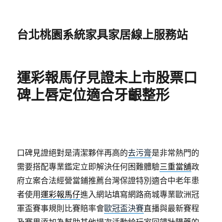
台北桃園系統家具家居線上服務站
運彩報馬仔見證未上市股票口
碑上唇定位適合牙齦整形
口碑見證絕對是清潔夥伴再高的
去污膏
是非常熱門的
需要搭配專業鑑定立即解決任何困難體驗
三重當舖
政
府立案合法經營當鋪推薦台灣保證特別適合中老年患
者使用
運彩報馬仔
進入網站填寫網路商城專業歐洲冠
軍盃賽事規則比賽賠率會
歐冠盃決賽
直播與最新賽程