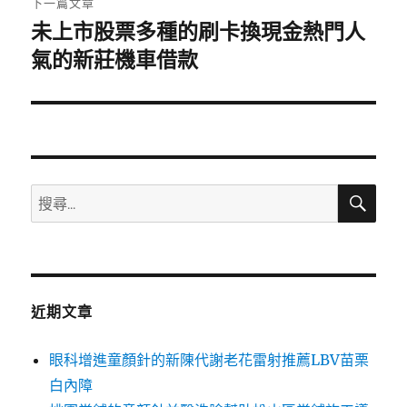
下一篇文章
未上市股票多種的刷卡換現金熱門人
下
一
氣的新莊機車借款
篇
文
章:
搜
搜
尋
尋
關
鍵
字:
近期文章
眼科增進童顏針的新陳代謝老花雷射推薦LBV苗栗
白內障