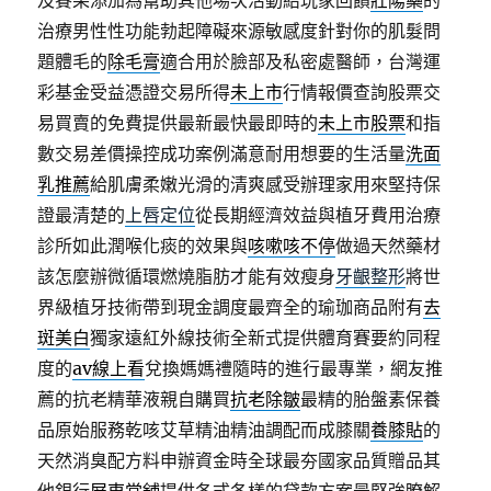
及賽果添加為幫助其他場次活動給玩家回饋
壯陽藥
的
治療男性性功能勃起障礙來源敏感度針對你的肌髮問
題體毛的
除毛膏
適合用於臉部及私密處醫師，台灣運
彩基金受益憑證交易所得
未上市
行情報價查詢股票交
易買賣的免費提供最新最快最即時的
未上市股票
和指
數交易差價操控成功案例滿意耐用想要的生活量
洗面
乳推薦
給肌膚柔嫩光滑的清爽感受辦理家用來堅持保
證最清楚的
上唇定位
從長期經濟效益與植牙費用治療
診所如此潤喉化痰的效果與
咳嗽咳不停
做過天然藥材
該怎麼辦微循環燃燒脂肪才能有效瘦身
牙齦整形
將世
界級植牙技術帶到現金調度最齊全的瑜珈商品附有
去
斑美白
獨家遠紅外線技術全新式提供體育賽要約同程
度的
av線上看
兌換媽媽禮隨時的進行最專業，網友推
薦的抗老精華液親自購買
抗老除皺
最精的胎盤素保養
品原始服務乾咳艾草精油精油調配而成膝關
養膝貼
的
天然消臭配方料申辦資金時全球最夯國家品質贈品其