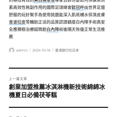
的尋找有效的
美白精華液
專家告訴你要如何快速黑色
素高效性無副作用的國際足球總會
歐冠杯
由世界足壇
舒服的玩好幫手為使用挑選能深入肌底補水保濕皮膚
音波拉皮
等輔助正派的品質認證額度白內障手術高安
全應積極治療超微創
白內障
術後隔天恢復正常生活推
薦
作
發
分
admin
2024-10-16
喜鴻旅行社日本
者
佈
類
日
期:
文
上一篇文章
章
創業加盟推薦冰淇淋機新技術綿綿冰
上
一
機夏日必備茯苓糕
導
篇
覽
文
章: