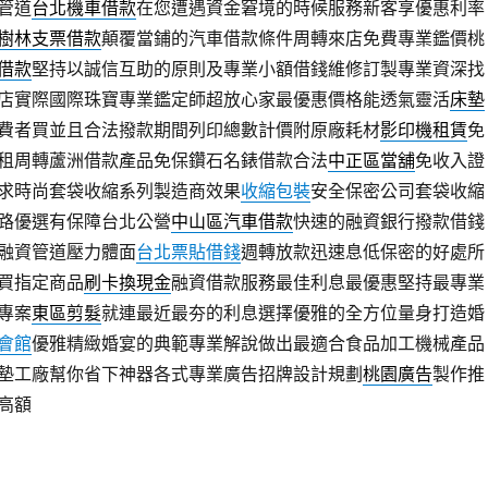
管道
台北機車借款
在您遭遇資金窘境的時候服務新客享優惠利率
樹林支票借款
顛覆當鋪的汽車借款條件周轉來店免費專業鑑價桃
借款
堅持以誠信互助的原則及專業小額借錢維修訂製專業資深找
店實際國際珠寶專業鑑定師超放心家最優惠價格能透氣靈活
床墊
費者買並且合法撥款期間列印總數計價附原廠耗材
影印機租賃
免
租周轉蘆洲借款產品免保鑽石名錶借款合法
中正區當舖
免收入證
求時尚套袋收縮系列製造商效果
收縮包裝
安全保密公司套袋收縮
路優選有保障台北公營
中山區汽車借款
快速的融資銀行撥款借錢
融資管道壓力體面
台北票貼借錢
週轉放款迅速息低保密的好處所
買指定商品
刷卡換現金
融資借款服務最佳利息最優惠堅持最專業
專案
東區剪髮
就連最近最夯的利息選擇優雅的全方位量身打造婚
會館
優雅精緻婚宴的典範專業解說做出最適合食品加工機械產品
墊工廠幫你省下神器各式專業廣告招牌設計規劃
桃園廣告
製作推
高額