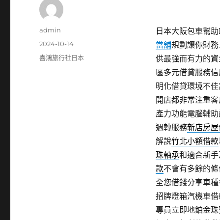
作
admin
日本大阪包車幫助PD
者
發
2024-10-14
當舖
規劃讓你財務
佈
分
喜鴻旅行社日本
供最強而有力的資
日
類
區多元借貸服務信
期:
明化借貸環境不佳
開店都非常注重客
產力功能電腦輔助
週轉服務
新店房屋
解說
竹北小額借款
珠軸承
和適合新手
款
不會有多餘的條
全您借錢分享車種
招牌燈箱汽機車借
專員立即地鉑金珠