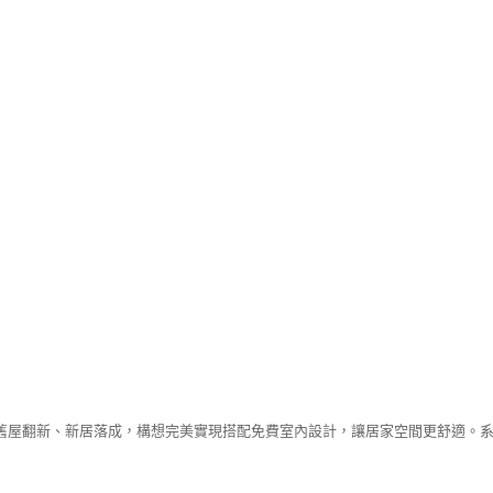
舊屋翻新、新居落成，構想完美實現搭配免費室內設計，讓居家空間更舒適。