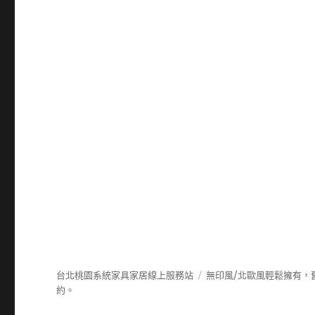
台北桃園系統家具家居線上服務站
無印風/北歐風輕鬆擁有，
約。