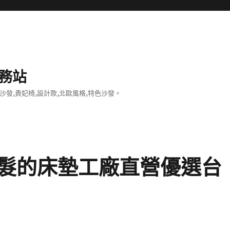
務站
沙發,貴妃椅,設計款,北歐風格,特色沙發。
髮的床墊工廠直營優選台