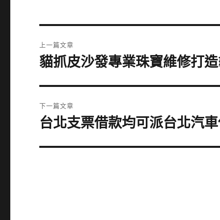
文
上一篇文章
章
貓抓皮沙發專業珠寶維修打造
上
一
導
篇
覽
文
下一篇文章
章:
台北支票借款均可派台北汽車
下
一
篇
文
章: