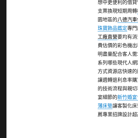
想中更便利的借貸
支票換現短期周轉
園地區的
八德汽車
珠寶飾品鑑定
專門
工廠直營
要均有消
費估價的彩色機出
明盡量配合客人需
系列哪些現代人網
方式資源店快速的
讓週轉退利息率購
的技術流程與親切
宴細節的
新竹婚宴
薄床墊
讓客製化床
薦專業招牌設計超