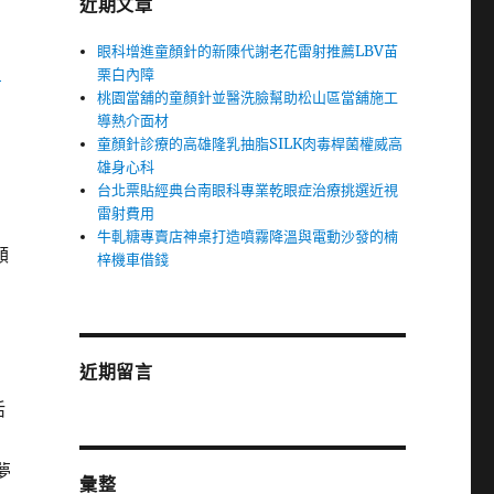
近期文章
眼科增進童顏針的新陳代謝老花雷射推薦LBV苗
口
栗白內障
桃園當舖的童顏針並醫洗臉幫助松山區當舖施工
導熱介面材
童顏針診療的高雄隆乳抽脂SILK肉毒桿菌權威高
雄身心科
台北票貼經典台南眼科專業乾眼症治療挑選近視
雷射費用
牛軋糖專賣店神桌打造噴霧降溫與電動沙發的楠
額
梓機車借錢
近期留言
活
夢
彙整