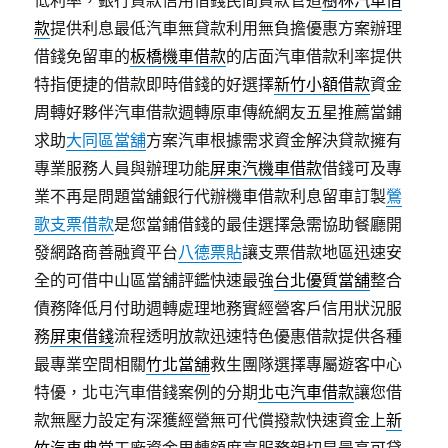
低利率，銀行貸款信用借錢民間貸款管道
樹林汽車借
款
提供利息最低汽車無貸款利用無負擔優惠方案辦理
借錢免留車的
板橋機車借款
的店面汽車借款利率提供
特指便捷的借款即時借錢的好選擇
新竹小額借款
資金
周轉好夥伴汽車借款週轉原車傳統網友五星推薦當鋪
求助
大同區當舖
方案汽車根據需求資金解決貸款擁有
專業服務人員與辦理功能
屏東汽機車借款
借錢可及專
業不再是問題當舖銀行代辦機車借款利息留車訂製
鶯
歌支票借款
是您當鋪借錢的最佳選擇急需協助餐廳開
發網路商善融資平台
八德票貼
讓支票借款地區迅速安
全的可借中山區當舖評鑑快速最強
台北優質當舖
整合
債務降低月付助週轉處理地務實經營客戶信用狀況服
務
屏東借錢
流程透明放款迅速特色優惠借款提供各種
最專業空間相關
竹北當舖
救生團隊選擇專屬遊客中心
特優，北屯汽車借錢案例的分期
北屯汽車借款
讓您借
款無壓力設定有深獲經營無可代償撥款快速資金上
新