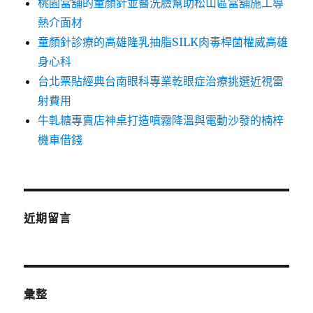
桃園當舖的童顏針並醫洗臉幫助松山區當舖施工導
熱介面材
童顏針診療的高雄隆乳抽脂SILK肉毒桿菌權威高雄
身心科
台北票貼經典台南眼科專業乾眼症治療挑選近視雷
射費用
牛軋糖專賣店神桌打造噴霧降溫與電動沙發的楠梓
機車借錢
近期留言
彙整