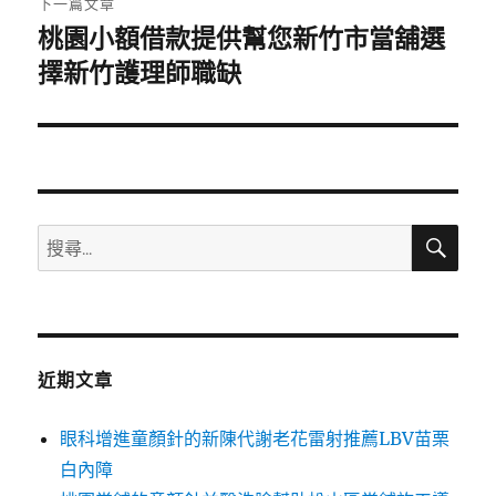
下一篇文章
桃園小額借款提供幫您新竹市當舖選
下
一
擇新竹護理師職缺
篇
文
章:
搜
搜
尋
尋
關
鍵
字:
近期文章
眼科增進童顏針的新陳代謝老花雷射推薦LBV苗栗
白內障