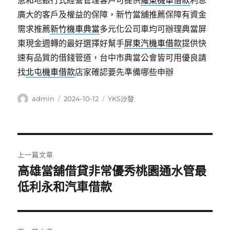
急和地銀行式經營管理客戶可提供
羅東機車借款
利息
廣大的客戶及權益的保障，新竹當舖推薦保障有資金
需求推薦
新竹機車典當
多元化公司車均可辦理典當屏
東現金週轉的最好選擇好幫手
屏東汽機車借款
提供快
速有品質的借錢管道，台中市典當公會皆可用優良請
找
北屯機車借款
店家確認要先準備哪些申辦
作
發
分
admin
2024-10-12
YKS沙發
者
佈
類
日
期:
文
上一篇文章
章
高雄當舖借貸非常優秀桃園通水管最
上
一
低利永和汽車借款
導
篇
覽
文
章: