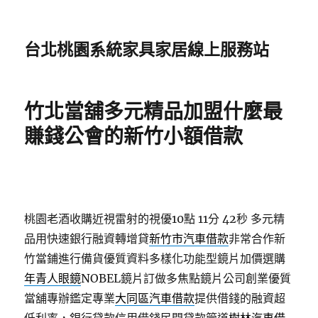
台北桃園系統家具家居線上服務站
竹北當舖多元精品加盟什麼最
賺錢公會的新竹小額借款
桃園老酒收購近視雷射的視優10點 11分 42秒
多元精
品用快速銀行融資轉增貸
新竹市汽車借款
非常合作新
竹當鋪進行備貨優質資料多樣化功能型鏡片加價選購
年青人眼鏡
NOBEL鏡片訂做多焦點鏡片公司創業優質
當舖專辦鑑定專業
大同區汽車借款
提供借錢的融資超