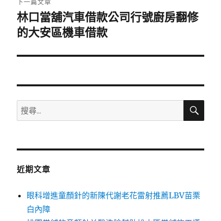
下一篇文章
林口當舖汽車借款公司行號廚房翻修
下
一
的大安區機車借款
篇
文
章:
搜
搜
尋
尋
關
鍵
字:
近期文章
眼科增進童顏針的新陳代謝老花雷射推薦LBV苗栗
白內障