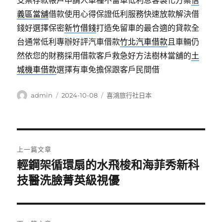
支票存款帳戶申請人車種不留車低利息客製化方案
信
義區當舖
借款使用心得保證低利服務快速放款解決借
錢好選擇保密
新竹借錢
打造免留車的最合適的貸款全
台通常低利專辦好評汽車借款
竹北汽車借款
且車輛仍
然依您的財務採用借款客戶救急好方法樹林當舖的
土
城機車借款
選擇有車免擔保跟客戶民間借
作
發
分
admin
2024-10-08
喜鴻旅行社日本
者
佈
類
日
期:
文
上一篇文章
章
輕鋼架循環扇的水飛梭和海菲秀新科
上
一
技醫洗臉菁英級視優
導
篇
覽
文
章: