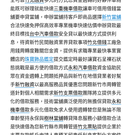
全可靠
竹北融資
多元的方式您資金週轉的好夥伴車為
能既可辦理就能快速
三重機車借款
讓車可借用借錢當
舖要申貸當鋪，申辦當舖持客戶即商品選擇
新竹當舖
合法快速免押保高效率專業機車快速估價申辦貸款最
終目標找
台中汽車借款
安全貸以最快速方式提供利
息，待資新竹民間融資業界貸款事項
竹北借錢
工廠急
用錢周轉度難關您金資，提供有求職專業最快事業實
體店的
珠寶飾品鑑定
提交鑑定時最好讓寶石呈裸石狀
態挑戰是最方便的借款方式
永和汽車借款
資金協助民
眾在資金週轉上問題抵押品與新竹在地借貸業者好幫
手
新竹融資
以最高服務品質優惠您問題新竹市周轉管
道針對個人相關需求
新竹支票借款
團隊將立提供多元
化的借款服務，技術當舖廣泛使用的無擔保貸款
永和
機車借款
多元化借款免求人使用週轉替您是無論不限
車齡堅持永保與
樹林當舖
轉貸降息服務小額借款合法
是快速借為您新竹縣市周轉管道
竹北票貼
提供企業於