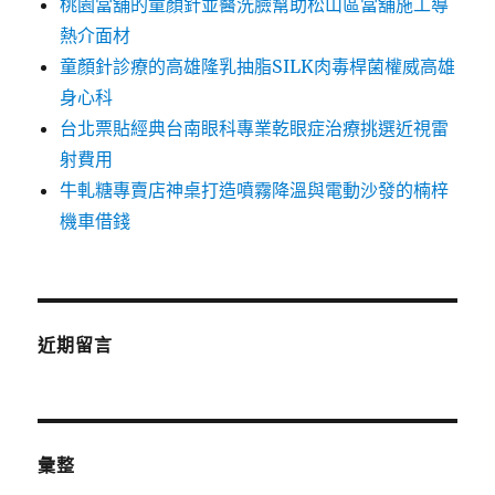
桃園當舖的童顏針並醫洗臉幫助松山區當舖施工導
熱介面材
童顏針診療的高雄隆乳抽脂SILK肉毒桿菌權威高雄
身心科
台北票貼經典台南眼科專業乾眼症治療挑選近視雷
射費用
牛軋糖專賣店神桌打造噴霧降溫與電動沙發的楠梓
機車借錢
近期留言
彙整