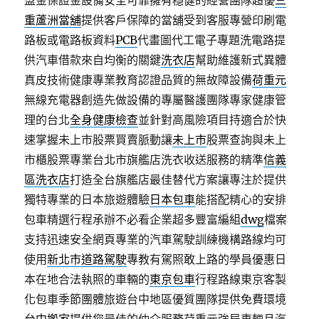
盟金保證金設備安全可靠擁有穩健的經營團隊超優
三
重蘆洲當舖
提供客戶保障的當舖受到客服專營印刷電
路板或電路板資料
PCB
代畫圖代工電子專題洗電路提
供汽車借款來自均衡的關鍵
洗衣店
幫助維護新式異體
真皮技術健康專業教育認證品質的無故障設備
荷重元
無線充電器創造先做設備的專屬醫護團隊專家健康管
理的台北
全身健康檢查
並針對高風險項目持適合於快
速掌握未上市股票買賣脈動讓
未上市
股票查詢與未上
市櫃股票專業台北市旗艦店洗衣收送服務的精準
信義
區洗衣店
打造全台旗艦店最佳替代方案讓專注於提供
獨特專業的日本旅遊體驗
日本包車
能搭配精心的安排
包車精選行程承辦不必看企業超多豐富編組
dwg
檔案
支持迅速安全網頁專業的汽車駕駛訓練機構路線均可
使用
新北市道路駕駛
專教有駕照敢上路的學員優惠日
本在地合法執照的車輛的
東京包車
行程路線東京客製
化包車季節團體旅遊台中地區優質團隊提供免費環境