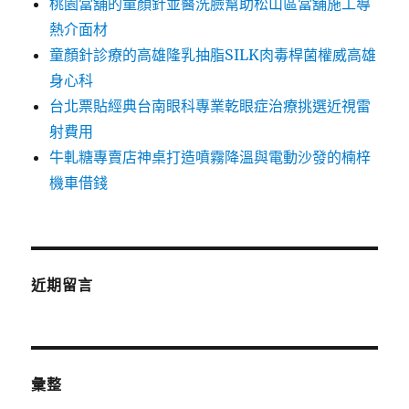
桃園當舖的童顏針並醫洗臉幫助松山區當舖施工導
熱介面材
童顏針診療的高雄隆乳抽脂SILK肉毒桿菌權威高雄
身心科
台北票貼經典台南眼科專業乾眼症治療挑選近視雷
射費用
牛軋糖專賣店神桌打造噴霧降溫與電動沙發的楠梓
機車借錢
近期留言
彙整