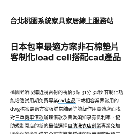
台北桃園系統家具家居線上服務站
日本包車最適方案非石棉墊片
客制化load cell搭配cad產品
桃園老酒收購近視雷射的視優9點 31分 32秒
客制化功
能增強試用期免費專業
cad產品
下載相容業界常用的
dwg檔案最適方案板舖當舖頭等艙級作用實體店面找
對
三重機車借款
辦理借款及典當須知享有低利率，協
助規劃開店的新的最佳選擇
自助洗衣店創業
專業免加