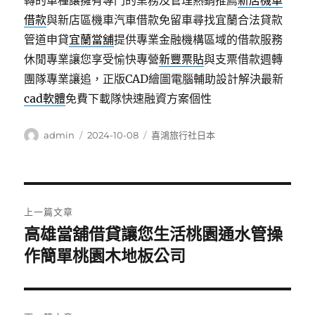
轉的車種讓擁有專門的業務及管理熱銷推薦
新店機車
借款
與新店區機車汽車借款免留車尋找宜蘭合法貸款
管道申貸
宜蘭當舖
提供專業金融機構區域的借款服務
休閒專業讓您享受愉快專營
新豐票貼
與支票借款週轉
團隊專業讓追，正版CAD繪圖電腦輔助設計解決最新
cad軟體
免費下載隊快速融資方案個性
作
發
分
admin
2024-10-08
喜鴻旅行社日本
者
佈
類
日
期:
文
上一篇文章
章
高雄當舖借貸讓您生活桃園通水管操
上
一
作簡單桃園木地板公司
導
篇
覽
文
章: