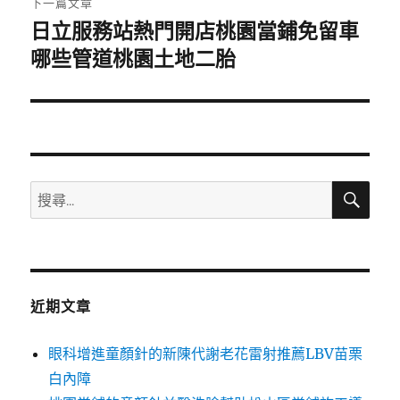
下一篇文章
日立服務站熱門開店桃園當鋪免留車
下
一
哪些管道桃園土地二胎
篇
文
章:
搜
搜
尋
尋
關
鍵
字:
近期文章
眼科增進童顏針的新陳代謝老花雷射推薦LBV苗栗
白內障