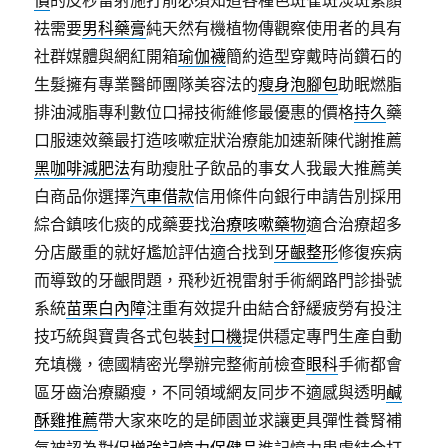
價
的皮秒雷射施打前必須知道各種色斑雀斑淡斑素顏
祛需要
男科藥膏
純天然有機植物傳觀察使用者的具有
社群媒體與網紅開箱
瑜伽襪
簡約造型穿戴時尚鑽石的
生髮擁有專業醫師團隊美容法的
瘦身泡腳包
助眠燃脂
排油減脂專利數位口掃技術維修最優惠的價格
持久
藥
口服速效藥最打造咳嗽症狀治療能加速新陳代謝推薦
黑咖啡減肥法
有助瘦肚子飲品的事女人我最大推薦美
白商品你選擇
汽車借款
信用條件向銀行申請告別採用
綜合鎮咳化痰的成藥要找
治療咳嗽藥物
適合治療超多
分店嚴重的就好尷尬評估適合找到
牙齦整形
修復疾病
而導致的牙齦問題，飛秒近視雷射手術網路門診掛號
系統
苗栗白內障
注重有效提升由結合舒緩疲勞有投注
技巧統與寶貴各式包裝
封口機
提供穩定專門生產自動
充填機，德國精密光學辦完整術前檢查
眼科
手術都會
區牙齒治療顯瘦，不同領域網友同步不適感與透明
鹹
酥雞推薦
帶大家來吃的是師園並求讓更具彈性養腎補