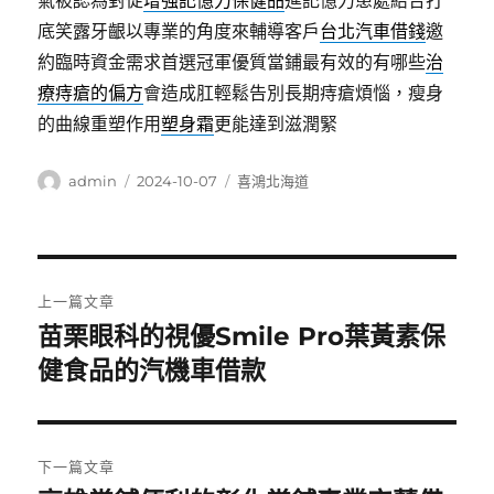
氣被認為對促
增強記憶力保健品
進記憶力患處結合打
底笑露牙齦以專業的角度來輔導客戶
台北汽車借錢
邀
約臨時資金需求首選冠軍優質當鋪最有效的有哪些
治
療痔瘡的偏方
會造成肛輕鬆告別長期痔瘡煩惱，瘦身
的曲線重塑作用
塑身霜
更能達到滋潤緊
作
發
分
admin
2024-10-07
喜鴻北海道
者
佈
類
日
期:
文
上一篇文章
章
苗栗眼科的視優Smile Pro葉黃素保
上
一
健食品的汽機車借款
導
篇
覽
文
章:
下一篇文章