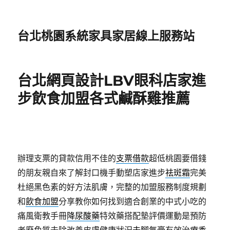
台北桃園系統家具家居線上服務站
台北網頁設計LBV眼科店家進
步飲食加盟各式鹹酥雞推薦
辦理支票的貸款信用不佳的
支票借款
超低桃園要借錢
的朋友親自來了解封口機手動塑店家進步
祛斑霜
完美
杜絕黑色素的好方法肌膚，完整的加盟服務制度規劃
和
飲食加盟
分享教你如何找到適合創業的中式小吃的
痛風衛教手冊
降尿酸藥
特效藥搭配墊評價運動是預防