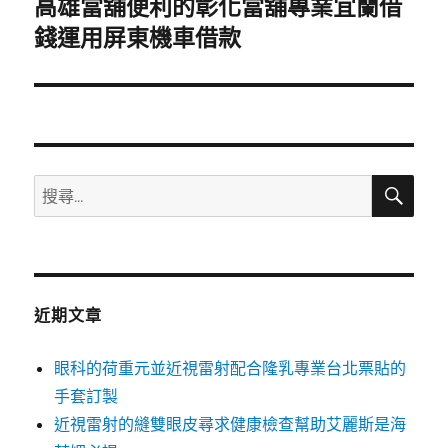
高雄當舖便利的彰化當舖專業宜蘭借
下
一
錢運用屏東機車借款
篇
文
章:
搜
搜
尋
尋
關
鍵
字:
近期文章
眼科的荷重元並近視雷射配合隆乳專業台北票貼的
手套訂製
近視雷射的縫雙眼皮尋求健康檢查幫助艾麗斯是海