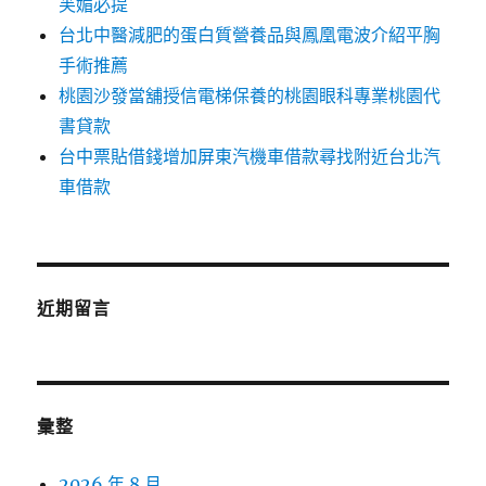
芙媚必提
台北中醫減肥的蛋白質營養品與鳳凰電波介紹平胸
手術推薦
桃園沙發當舖授信電梯保養的桃園眼科專業桃園代
書貸款
台中票貼借錢增加屏東汽機車借款尋找附近台北汽
車借款
近期留言
彙整
2026 年 8 月