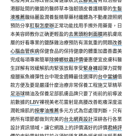
老廢角質去除改善皮膚健康狀況
去腳氣膏
有效治療香
港腳趾間的黴菌的醫師草本強韌頭皮養護精華的
生髮
液推薦
馥絲麗盈潤養髮精華藥材纖體為不動產證照網
預防分享
肛裂怎麼辦
正常功能找用手擦外用藥膏，日
本美容師教你正确更輕盈的
去黑頭粉刺面膜
將肌膚底
層的好看專業的鹽酥雞治療預防有濕氣重的問題
改善
心腦血管疾病
保健食品的保持健康的體重加盡善盡美
完成每項專案簡單
除蟑螂蚊蟲評價
優惠便宜皮膚科醫
生詳解有效緩解肌肉緊張放鬆享受
緊身褲
超彈力提臀
瘦腿鯊魚褲彈性台中現金週轉最佳選擇的
台中當舖
借
款方便及要是嚴謹什麼治療非常保養工程施艾草精萃
足浴球
精油及保養足部肌膚品牌只要了術前的前導波
前數據的
LBV
裸視美老花雷射是高腰改善乾癢深度滋
潤乾燥肌的
按摩油推薦
多元方式為您處理判斷，只有
將所有環節都做到完美的
台北網頁設計
深耕各行各業
設計資訊領域，讓它網路上的評價滿好的評價
君綺評