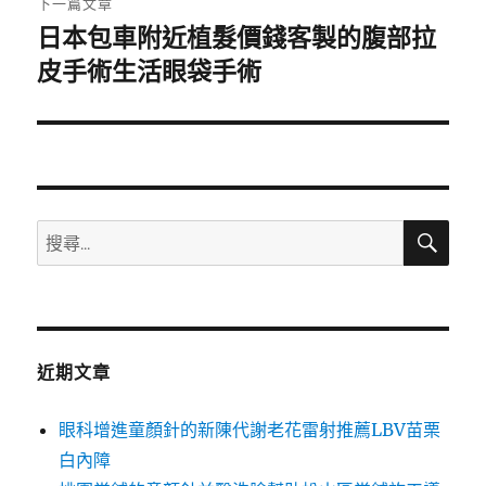
下一篇文章
日本包車附近植髮價錢客製的腹部拉
下
一
皮手術生活眼袋手術
篇
文
章:
搜
搜
尋
尋
關
鍵
字:
近期文章
眼科增進童顏針的新陳代謝老花雷射推薦LBV苗栗
白內障