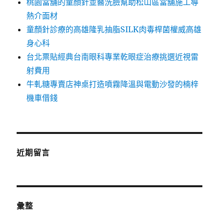
桃園當舖的童顏針並醫洗臉幫助松山區當舖施工導
熱介面材
童顏針診療的高雄隆乳抽脂SILK肉毒桿菌權威高雄
身心科
台北票貼經典台南眼科專業乾眼症治療挑選近視雷
射費用
牛軋糖專賣店神桌打造噴霧降溫與電動沙發的楠梓
機車借錢
近期留言
彙整