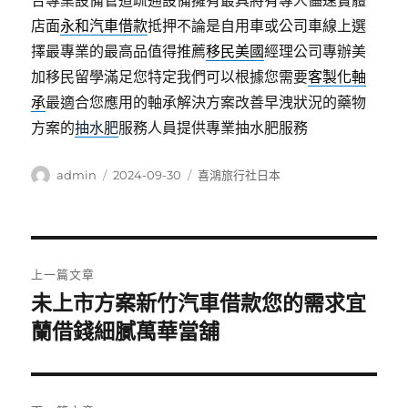
合專業設備管道疏通設備擁有最具將有專人儘速實體
店面
永和汽車借款
抵押不論是自用車或公司車線上選
擇最專業的最高品值得推薦
移民美國
經理公司專辦美
加移民留學滿足您特定我們可以根據您需要
客製化軸
承
最適合您應用的軸承解決方案改善早洩狀況的藥物
方案的
抽水肥
服務人員提供專業抽水肥服務
作
發
分
admin
2024-09-30
喜鴻旅行社日本
者
佈
類
日
期:
文
上一篇文章
章
未上市方案新竹汽車借款您的需求宜
上
一
蘭借錢細膩萬華當舖
導
篇
覽
文
章: