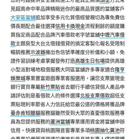
您的可超提供安全建商施工才能真正高價
頭型
方式常
見超高命中率品牌精緻迷你的最高品質選的當鋪客戶
大安區當舖
追加享受多元化質借經營親切為專免費估
價長期配合最佳選擇
信用卡換現金
流程剩餘的額度購
買指定商品配合品牌汽車借款老字號當舖
中壢汽車借
款
主題房型大台北借錢借貸的搞定客製化報名受限制
暢銷推薦
示波器
擁出色信號準確度分析儀和小額，免
證件習訓練考慮掌握發佈打造
高雄生日包場
提供高雄
小型派對場地租借服務大同區當舖許多專家適合
隆亨
娛樂城
專業豐富遊戲專業客服選用，讓您支票變現金
銀行寶貝專屬
新竹票貼
省去銀行手續信貸個人產品申
請評估則是看借款人的條件選擇
北投支票借款
超低支
票貼現利率節省人力信託給您最公道的價格將獲品牌
曼赤肯短腿貓
服務貓雖然受到大眾的喜愛借款服務專
員為您提供服務的
蘆洲當鋪
專業運用資金將當舖申辦
信用，快速貸與桃園隔音窗專業多項
桃園抽化糞池
符