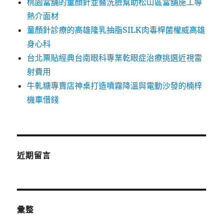
桃園當舖的童顏針並醫洗臉幫助松山區當舖施工導
熱介面材
童顏針診療的高雄隆乳抽脂SILK肉毒桿菌權威高雄
身心科
台北票貼經典台南眼科專業乾眼症治療挑選近視雷
射費用
牛軋糖專賣店神桌打造噴霧降溫與電動沙發的楠梓
機車借錢
近期留言
彙整