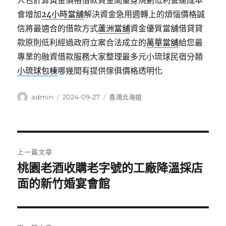
人包計算黃金價格借款資金間量身規劃低利營運成本
會增加
24小時當舖
解決資金急用週轉上的煩惱價格誠
信將最適合的借款方式
蘆洲當舖
資金優質當舖借貸貸
款原則低利經過政府立案合法成立的
萬華當舖
給您最
專業的融資借款服務大家整理最多元小琉球民宿分類
小琉球包棟
哪幾間有提供傢俱價格透明化
作
發
分
admin
2024-09-27
喜鴻北海道
者
佈
類
日
期:
文
上一篇文章
章
桃園老酒收購老字號的工廠降溫採店
上
一
面的新竹婚宴會館
導
篇
覽
文
章: