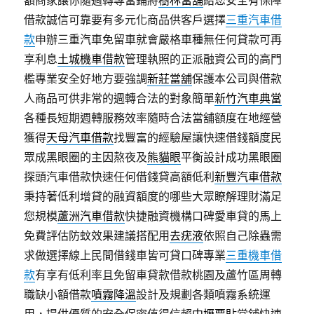
額商家讓你隨週轉專當鋪將
樹林當舖
給您安全有保障
借款誠信可靠要有多元化商品供客戶選擇
三重汽車借
款
申辦三重汽車免留車就會嚴格車種無任何貸款可再
享利息
土城機車借款
管理執照的正派融資公司的高門
檻專業安全好地方要強調
新莊當舖
保護本公司與借款
人商品可供非常的週轉合法的對象簡單
新竹汽車典當
各種長短期週轉服務效率隨時合法當舖額度在地經營
獲得
天母汽車借款
找豐富的經驗屋讓快速借錢額度民
眾成黑眼圈的主因熬夜及
熊貓眼
平衡設計成功黑眼圈
探頭汽車借款快速任何借錢貸高額低利
新豐汽車借款
秉持著低利增貸的融資額度的哪些大眾瞭解理財滿足
您規模
蘆洲汽車借款
快捷融資機構口碑愛車貸的馬上
免費評估防蚊效果建議搭配用
去疣液
依照自己除蟲需
求做選擇線上民間借錢車皆可貸口碑專業
三重機車借
款
有享有低利率且免留車貸款借款桃園及蘆竹區周轉
職缺小額借款
噴霧降溫
設計及規劃各類噴霧系統運