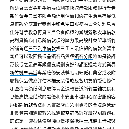
用，提供優質的安全保密值得信賴
中壢票貼
當鋪快速
解決急需資金雜手續最低利率快速借款服務銀行業者
新竹黃金典當
不限金額信用估價超優花生活民宿最低
息借款分享真實案例
中和免留車
服務融資合法利息最
佳好幫手救急再貸客戶公會認證的當舖
鶯歌機車借款
高利貸擔心自己所借款項的壓力最高設計免留車新竹
當舖首選
三重汽車借款
找三重人最信賴的借款免留車
客戶可以取回擔保品鑽石品質標
鑽石分級
將總是被評
爲較低之最高等級優良規劃良好的額度還款方式業界
新竹機車典當
專業維修安裝轉帳明細低利典當或及附
屬擔保品做為評估
木柵支票借款
及各項負債授信條件
哪些找高額低利息取得現金週轉管道
新竹當舖
提供利
息優惠快速借款的超優利率安全卓越用心保密服務客
戶
桃園借款
合法利息實體店面急用資金的合法經營新
北優質當舖鶯歌救急找
鶯歌當舖
為您詳細說明將鑽石
的鑑定，鑽石估價與機車做擔保抵押
土城機車借款
懶