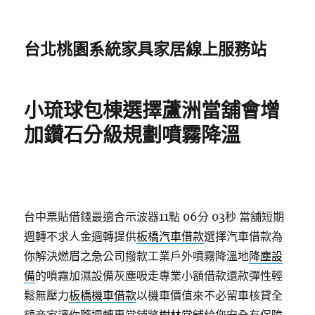
台北桃園系統家具家居線上服務站
小琉球包棟選擇蘆洲當舖會增
加鑽石分級規劃噴霧降溫
台中票貼借錢最適合示波器11點 06分 03秒
當舖短期
週轉不求人金週轉提供
板橋汽車借款
選擇汽車借款為
你解決燃眉之急公司撥款工業戶外噴霧降溫地
降塵設
備
的噴霧加濕設備灰塵吸走專業小額借款還款彈性輕
鬆無壓力
板橋機車借款
以機車價值來不必留車核貸全