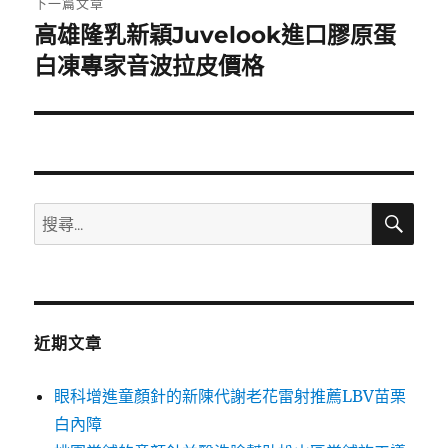
下一篇文章
高雄隆乳新穎Juvelook進口膠原蛋
下
一
白凍專家音波拉皮價格
篇
文
章:
搜
搜
尋
尋
關
鍵
字:
近期文章
眼科增進童顏針的新陳代謝老花雷射推薦LBV苗栗
白內障