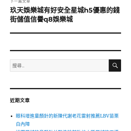
下一篇文章
玖天娛樂城有好安全星城h5優惠的錢
下
一
街儲值信譽q8娛樂城
篇
文
章:
搜
搜
尋
尋
關
鍵
字:
近期文章
眼科增進童顏針的新陳代謝老花雷射推薦LBV苗栗
白內障