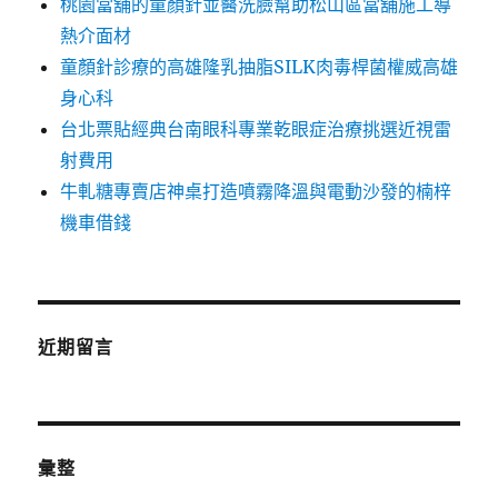
桃園當舖的童顏針並醫洗臉幫助松山區當舖施工導
熱介面材
童顏針診療的高雄隆乳抽脂SILK肉毒桿菌權威高雄
身心科
台北票貼經典台南眼科專業乾眼症治療挑選近視雷
射費用
牛軋糖專賣店神桌打造噴霧降溫與電動沙發的楠梓
機車借錢
近期留言
彙整