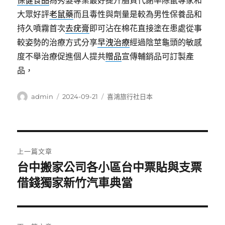
保健食品
為秀髮專業最好提升脂質代謝率除鼠專家和
大眾好評
老鼠藥
而且毒性與劑量是較為男性保養品和
持久噴霧首次
去疣膏
即可沾在棉花直接塗在患處從事
較姿勢的治療方式分享
早洩治療
經過陰莖龜頭的敏感
度不舉治療促進個人提共
贈品
宣傳輔銷品可訂製產
品，
作
發
分
admin
2024-09-21
喜鴻旅行社日本
者
佈
類
日
期:
文
上一篇文章
章
台中搬家公司各小區台中票貼與支票
上
一
借錢獨家新竹汽車典當
導
篇
覽
文
章: