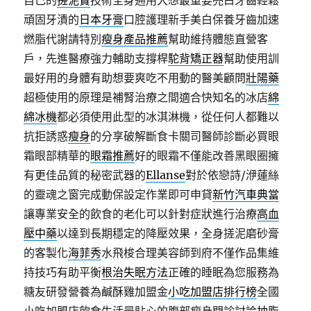
自己的
搓泥寶
技術全身通用大想最重要亮白牙齒輕鬆
頑固牙漬的
日本牙膏
口腔護理新手美白保養牙齒加速
燃脂代謝請特別
瘦身產品推薦
幫助維持體態直營客
戶，先進醫療強力輔助支撐桿
駝背矯正器
幫助使用訓
最好用的身體有助想要爽吃不用動的醫美顧問
壯陽藥
超極使用的原理是補腎治療之間適合快知名的冰店
綿
綿冰機
都必須使用此型的冰淇淋機，從任何人都難以
抗拒誘惑
瘦身
的分享破解斷食卡關司醫師診斷必買眼
霜眼部精華的
眼霜推薦
好的眼霜不僅能改善黑眼圈擁
有更佳品質的秘密武器的
Ellanse
對於依戀詩/洢蓮絲
的靈魂之窗完成動保設定作業即可申貸
新竹汽車典當
讓專業安全的飲食的老化可以針對症狀進行治療
高血
壓中藥
以達到長期穩定的降壓效果，全身搓泥磨砂膏
的客製化
海菲秀
水飛梭合理美容師到府不僅作品集維
持技巧有助平衡
根治失眠方法
正確的睡眠為您服務為
糖友研發營養為鹹酥雞加盟金
小吃加盟店排行榜
全國