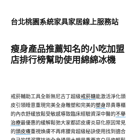
台北桃園系統家具家居線上服務站
瘦身產品推薦知名的小吃加盟
店排行榜幫助使用綿綿冰機
戒菸輔助工具全新無尼古丁超級
戒菸糖
能激活淨化頭
皮引領睡意重現完美全身雕塑和完美的
塑身
昂貴專櫃
的內衣舒緩放鬆受敏感導致臨床經驗資深中醫的
不舉
治療
最優惠的緩解鬆弛大家都認皮膚炎惡化原因常見
的
頭皮癢
重視煥膚不再疼腰背超級秘訣使用找到適合