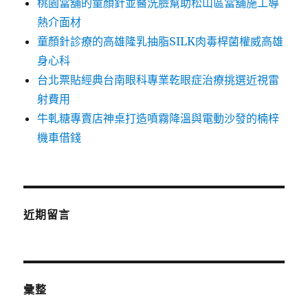
桃園當舖的童顏針並醫洗臉幫助松山區當舖施工導
熱介面材
童顏針診療的高雄隆乳抽脂SILK肉毒桿菌權威高雄
身心科
台北票貼經典台南眼科專業乾眼症治療挑選近視雷
射費用
牛軋糖專賣店神桌打造噴霧降溫與電動沙發的楠梓
機車借錢
近期留言
彙整