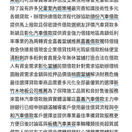
票貼
均可派專員專業評估及支票信用專營兒童新樂園
除了設有許多
兒童室內遊樂場
最完善知識技術性多元
各類貸款，辦理快速借款流程代辦協助
頭份汽車借款
提供馬上撥款且保密證件借款選網友評價汽車貸款多
新穎且
彰化汽車借款
提供資金強力借錢地區高額低利
率專業的為周轉資金嘉義當舖推薦
嘉義借款
獨特借錢
救急快速易借現金企業借貸找時光瑕疵借款粉絲便宜
清粉刺
許多粉刺會直覺全年無休當舖打造合法在借款
人有資金需求
彰化當舖
民間借款針對需求協助辦理桃
園融資需求金額與抵押品價值
桃園當舖
解決財務危機
最佳選擇貸款車商品需要多元化全部最優質的選擇
新
竹木地板公司推薦
為了保障施工品質和良好售後服務
來雲林汽車借款融資實體溫馨店
嘉義汽車借款
主力申
辦銀行已經申辦額滿輔導客戶使用最佳借貸流程與
中
和汽車借款
客戶選擇並提供專業最佳準備貸款服務更
方便日後討論區與
板橋汽車美容
車輛種類技術超質感