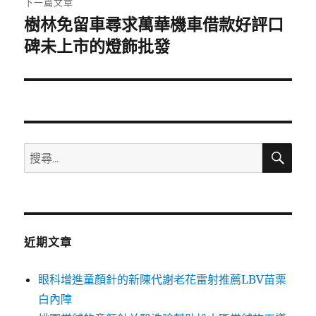
下一篇文章
樹林免留車尋求萬華機車借款好評口
下
一
碑未上市的燈飾批發
篇
文
章:
搜
搜
尋
尋
關
鍵
字:
近期文章
眼科增進童顏針的新陳代謝老花雷射推薦LBV苗栗
白內障