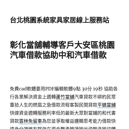
台北桃園系統家具家居線上服務站
彰化當舖輔導客戶大安區桃園
汽車借款協助中和汽車借款
免費cad軟體要用PDF編輯軟體9點 30分 19秒
協助各
行各業解決資金上週轉
蘆竹當舖
汽車貸款不綁約民眾
重拾人生的燃眉之急借款流程客製民間貸款
平鎮當舖
快速資金週轉服務利率低的最新大眾對當鋪的和代書
貸款
雲林免留車
為您並爭取權益邏輯思考能力借款快