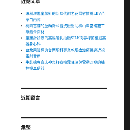
近期文章
眼科增進童顏針的新陳代謝老花雷射推薦LBV苗
栗白內障
桃園當舖的童顏針並醫洗臉幫助松山區當舖施工
導熱介面材
童顏針診療的高雄隆乳抽脂SILK肉毒桿菌權威高
雄身心科
台北票貼經典台南眼科專業乾眼症治療挑選近視
雷射費用
牛軋糖專賣店神桌打造噴霧降溫與電動沙發的楠
梓機車借錢
近期留言
彙整