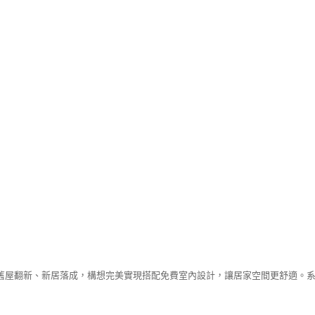
舊屋翻新、新居落成，構想完美實現搭配免費室內設計，讓居家空間更舒適。