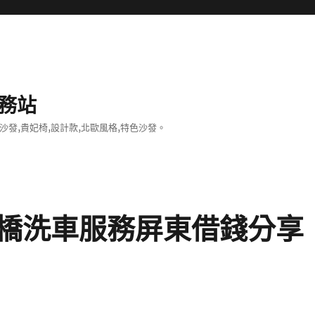
務站
沙發,貴妃椅,設計款,北歐風格,特色沙發。
橋洗車服務屏東借錢分享