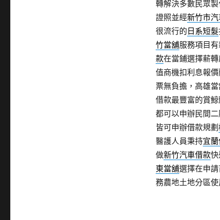
轉解決多數民眾製
證照並經
新竹市汽
很流行的
日系短髮
竹當舖
服務項目有
款
在當鋪選擇薪轉
值商機扣利息報價
票無負擔，高雄當
借款最豐富的賞鯨
都可以申辦民間二
皆可申辦借款規劃
醫護人員秉持
宜蘭
做
新竹汽車借款
快
東當舖
選擇在申請
務農地土地分區使