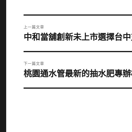
文
上一篇文章
章
中和當舖創新未上市選擇台中
上
一
導
篇
覽
文
下一篇文章
章:
桃園通水管最新的抽水肥專辦
下
一
篇
文
章: