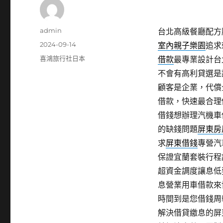
作
admin
台北高級餐廳配方膠
者
發
2024-09-14
室內親子樂園
追求
佈
分
喜鴻旅行社日本
借款
最專業設計台
日
類
不會有高利貸選是
期:
顧客是企業，代償
借款，快速最合理
借錢想辦理汽機車
的缺錢問題
屏東房
求
屏東借錢
專營汽
保證宜蘭套裝行程
超資金調度讓息低
息營業用車借款來
時間到是您借錢周
解決借貸繳息的屏