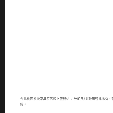
台北桃園系統家具家居線上服務站
無印風/北歐風輕鬆擁有，
約。