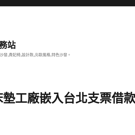
務站
沙發,貴妃椅,設計款,北歐風格,特色沙發。
床墊工廠嵌入台北支票借