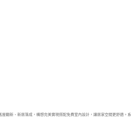
舊屋翻新、新居落成，構想完美實現搭配免費室內設計，讓居家空間更舒適。