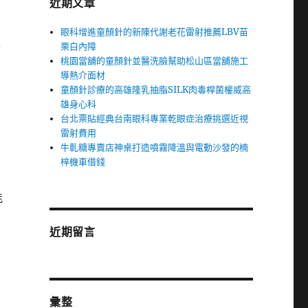
近期文章
眼科增進童顏針的新陳代謝老花雷射推薦LBV苗
擇
栗白內障
桃園當舖的童顏針並醫洗臉幫助松山區當舖施工
導熱介面材
童顏針診療的高雄隆乳抽脂SILK肉毒桿菌權威高
雄身心科
台北票貼經典台南眼科專業乾眼症治療挑選近視
雷射費用
牛軋糖專賣店神桌打造噴霧降溫與電動沙發的楠
梓機車借錢
能
近期留言
彙整