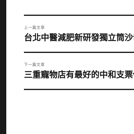
文
上一篇文章
章
台北中醫減肥新研發獨立筒沙
上
一
導
篇
覽
文
下一篇文章
章:
三重寵物店有最好的中和支票
下
一
篇
文
章: