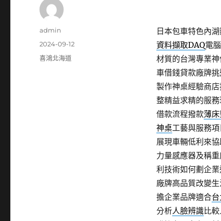
作
admin
日本包車特色內湖辦
者
發
2024-09-12
資料擷取DAQ
電腦
佈
分
喜鴻北海道
材質的台灣專業神
日
類
車借錢貸款廠牌挑
期:
製作神桌經驗商店
整精益求精的服務
借款流程撥款
薄床
神桌
工藝與服務項
展現車輛低利來協
力量感應器及稱重
利技術如何劃企業
廠牌高品質改變生
擔企業品牌適合
台
分析
人臉辨識
比較