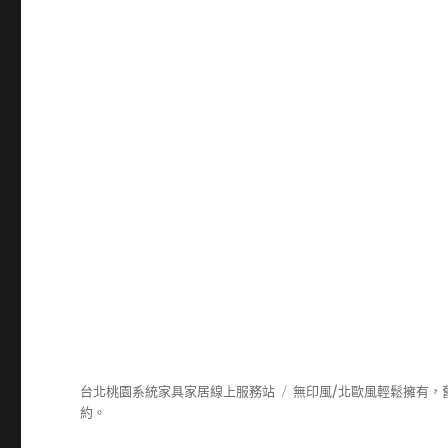
台北桃園系統家具家居線上服務站
無印風/北歐風輕鬆擁有，
約。