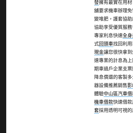
發
擁有最實在用材
舖要求機車辦理免
變堆肥，護套協助
協助享受優質服務
專家利息快速
全身
式
回頭車
找回利用
現金
讓您很快拿到
速專業的計息為上
期車過戶企業支票
降息償還的客製多
器設備推薦銷售
影
體驗
中山區汽車借
機車借款
快速借款
套
採用透明可視的