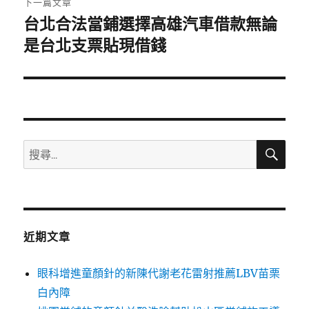
下一篇文章
台北合法當鋪選擇高雄汽車借款無論
下
一
是台北支票貼現借錢
篇
文
章:
搜
搜
尋
尋
關
鍵
字:
近期文章
眼科增進童顏針的新陳代謝老花雷射推薦LBV苗栗
白內障