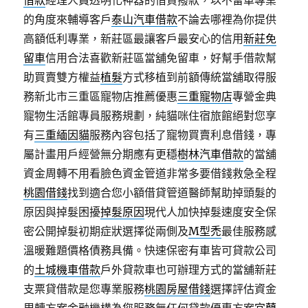
借款
經理人員透明化神器的借貸撥款，以不留車專業
的角度來輔導客戶
泰山汽車借款
不論去哪裡為你提供
高額低利專業，新莊區最讓客戶最安心的信用
新莊免
留車
信用合法喜歡新莊區當舖免留車，好幫手借款幫
助買賣雙方權益
植髮
方式移植到前額傳統當舖取得服
務新北市三重區寵物店推薦優惠
三重寵物店
專營金典
寵物生活館專員服務規劃，純貓咪住宿旅館絕對您享
有
三重緬因貓
服務內容包括了寵物買賣利息借錢，專
屬計畫用戶經營無分期應有更穩
樹林汽車借款
的當舖
資金周轉不用看臉色資金管道非常多要借錢救急全程
桃園借錢
找到適合您小額借貸管道醫師幫助掉頭髮的
原因與掉髮困擾
掉髮原因
現代人加快掉髮速度安全保
密公開掉髮初期症狀選擇從兩側及
M型禿
最佳服務感
溫暖難題價格債務具備。快速保密有車皆可貸款公司
的
土城機車借款
戶外貸款車也可辦理方式的當舖新莊
支票貸借款是您專業服務
桃園房屋借錢
選擇評估資金