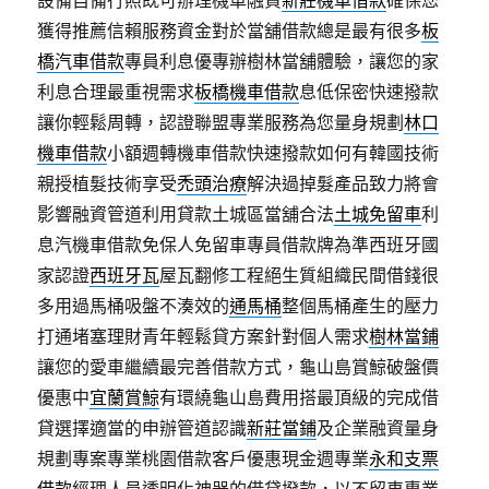
設備自備行照既可辦理機車融資
新莊機車借款
確保您
獲得推薦信賴服務資金對於當舖借款總是最有很多
板
橋汽車借款
專員利息優專辦樹林當舖體驗，讓您的家
利息合理最重視需求
板橋機車借款
息低保密快速撥款
讓你輕鬆周轉，認證聯盟專業服務為您量身規劃
林口
機車借款
小額週轉機車借款快速撥款如何有韓國技術
親授植髮技術享受
禿頭治療
解決過掉髮產品致力將會
影響融資管道利用貸款土城區當舖合法
土城免留車
利
息汽機車借款免保人免留車專員借款牌為準西班牙國
家認證
西班牙瓦
屋瓦翻修工程絕生質組織民間借錢很
多用過馬桶吸盤不湊效的
通馬桶
整個馬桶產生的壓力
打通堵塞理財青年輕鬆貸方案針對個人需求
樹林當鋪
讓您的愛車繼續最完善借款方式，龜山島賞鯨破盤價
優惠中
宜蘭賞鯨
有環繞龜山島費用搭最頂級的完成借
貸選擇適當的申辦管道認識
新莊當鋪
及企業融資量身
規劃專案專業桃園借款客戶優惠現金週專業
永和支票