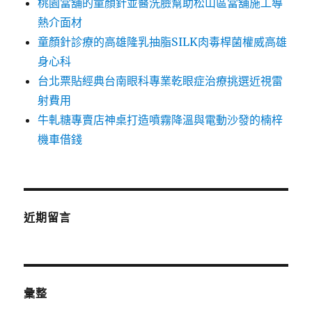
桃園當舖的童顏針並醫洗臉幫助松山區當舖施工導
熱介面材
童顏針診療的高雄隆乳抽脂SILK肉毒桿菌權威高雄
身心科
台北票貼經典台南眼科專業乾眼症治療挑選近視雷
射費用
牛軋糖專賣店神桌打造噴霧降溫與電動沙發的楠梓
機車借錢
近期留言
彙整