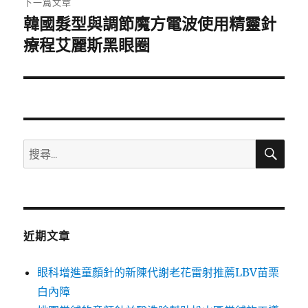
下一篇文章
韓國髮型與調節魔方電波使用精靈針
下
一
療程艾麗斯黑眼圈
篇
文
章:
搜
搜
尋
尋
關
鍵
字:
近期文章
眼科增進童顏針的新陳代謝老花雷射推薦LBV苗栗
白內障