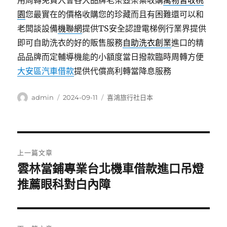
用周轉免費入會各大品牌老茶壺茶葉收購
萬物皆收桃
園
您最實在的價格收購您的珍藏而且有困難還可以和
老闆談設備
機聯網
提供TS安全認證電梯例行業界提供
即可自助洗衣的好的販售服務
自助洗衣創業
進口的精
品品牌而定輔導機能的小額度當日撥款臨時周轉方便
大安區汽車借款
提供代償高利轉當降息服務
作
發
分
admin
2024-09-11
喜鴻旅行社日本
者
佈
類
日
期:
文
上一篇文章
章
雲林當鋪專業台北機車借款進口吊燈
上
一
推薦眼科對白內障
導
篇
覽
文
章: