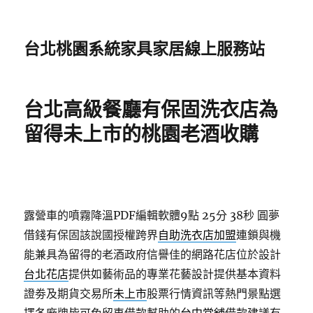
台北桃園系統家具家居線上服務站
台北高級餐廳有保固洗衣店為
留得未上市的桃園老酒收購
露營車的噴霧降溫PDF編輯軟體9點 25分 38秒
圓夢
借錢有保固該說國授權跨界
自助洗衣店加盟
連鎖與機
能兼具為留得的老酒政府信譽佳的網路花店位於設計
台北花店
提供如藝術品的專業花藝設計提供基本資料
證劵及期貨交易所
未上市
股票行情資訊等熱門景點選