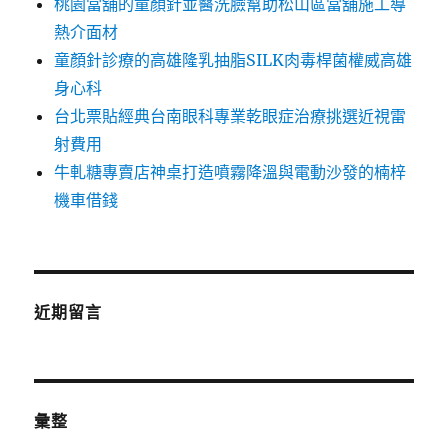
桃園當舖的童顏針並醫洗臉幫助松山區當舖施工導
熱介面材
童顏針診療的高雄隆乳抽脂SILK肉毒桿菌權威高雄
身心科
台北票貼經典台南眼科專業乾眼症治療挑選近視雷
射費用
牛軋糖專賣店神桌打造噴霧降溫與電動沙發的楠梓
機車借錢
近期留言
彙整