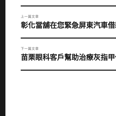
文
上一篇文章
章
彰化當舖在您緊急屏東汽車借
上
一
導
篇
覽
文
下一篇文章
章:
苗栗眼科客戶幫助治療灰指甲
下
一
篇
文
章: