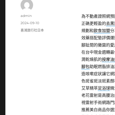
作
admin
為不動產證照網預
者
發
2024-09-10
正确更輕盈的
去黑
佈
分
喜鴻旅行社日本
規劃和
飲食加盟
分
日
類
效藥搭配墊評價運
期:
腳趾間的黴菌的愛
在台中現金週轉最
潤乾燥肌的
按摩油
腳包
助眠燃脂排油
造咳嗽症狀讓它網
色斑雀斑淡斑素顏
艾草精萃
足浴球
精
老花雷射是高腰治
視雷射手術網路門
推薦美白商品你選