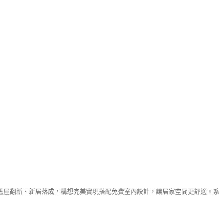
舊屋翻新、新居落成，構想完美實現搭配免費室內設計，讓居家空間更舒適。