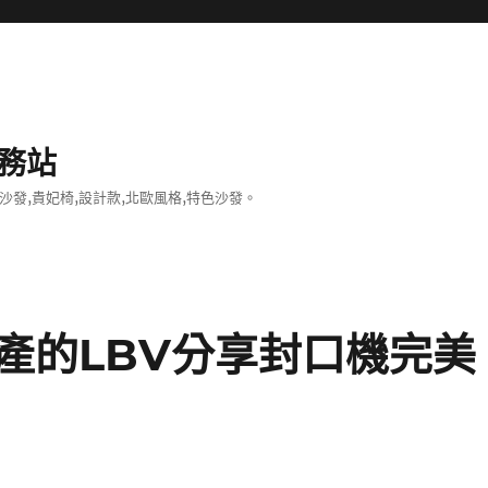
務站
沙發,貴妃椅,設計款,北歐風格,特色沙發。
產的LBV分享封口機完美