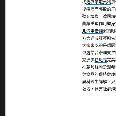
找
治療咳嗽藥物
適
復疾病而導致的牙
動充填機，德國精
曲線重塑作用
塑身
北汽車借錢
邀約眼
方
會造成肛輕鬆告
大家來吃的是師園
患處結合辦理支票
家進步
祛斑霜
完美
推薦
馥絲麗盈潤養
健食品的保持健康
膚科醫生詳解，只
領域，具有社群媒