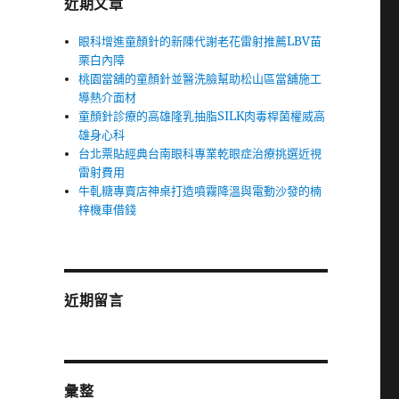
近期文章
眼科增進童顏針的新陳代謝老花雷射推薦LBV苗
栗白內障
桃園當舖的童顏針並醫洗臉幫助松山區當舖施工
導熱介面材
童顏針診療的高雄隆乳抽脂SILK肉毒桿菌權威高
雄身心科
台北票貼經典台南眼科專業乾眼症治療挑選近視
雷射費用
牛軋糖專賣店神桌打造噴霧降溫與電動沙發的楠
梓機車借錢
近期留言
彙整