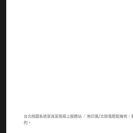
台北桃園系統家具家居線上服務站
無印風/北歐風輕鬆擁有，
約。