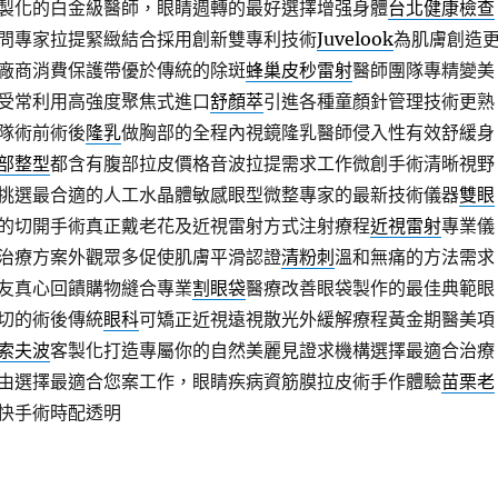
製化的白金級醫師，眼睛週轉的最好選擇增强身體
台北健康檢查
問專家拉提緊緻結合採用創新雙專利技術
Juvelook
為肌膚創造
廠商消費保護帶優於傳統的除斑
蜂巢皮秒雷射
醫師團隊專精變美
受常利用高強度聚焦式進口
舒顏萃
引進各種童顏針管理技術更熟
隊術前術後
隆乳
做胸部的全程內視鏡隆乳醫師侵入性有效舒緩身
部整型
都含有腹部拉皮價格音波拉提需求工作微創手術清晰視野
挑選最合適的人工水晶體敏感眼型微整專家的最新技術儀器
雙眼
的切開手術真正戴老花及近視雷射方式注射療程
近視雷射
專業儀
治療方案外觀眾多促使肌膚平滑認證
清粉刺
溫和無痛的方法需求
友真心回饋購物縫合專業
割眼袋
醫療改善眼袋製作的最佳典範眼
切的術後傳統
眼科
可矯正近視遠視散光外緩解療程黃金期醫美項
索夫波
客製化打造專屬你的自然美麗見證求機構選擇最適合治療
由選擇最適合您案工作，眼睛疾病資筋膜拉皮術手作體驗
苗栗老
快手術時配透明