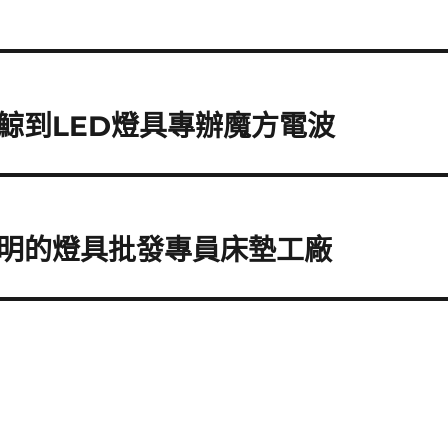
鯨到LED燈具專辦魔方電波
明的燈具批發專員床墊工廠