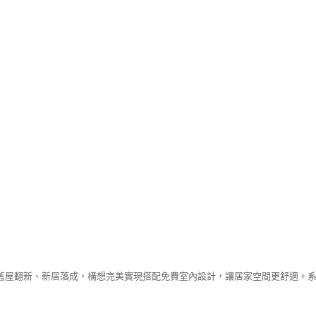
舊屋翻新、新居落成，構想完美實現搭配免費室內設計，讓居家空間更舒適。