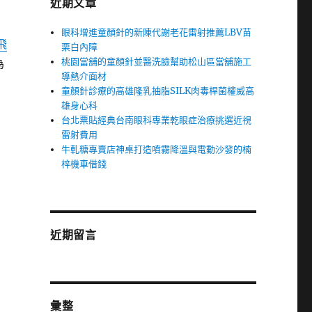
近期文章
眼科增進童顏針的新陳代謝老花雷射推薦LBV苗
飛
栗白內障
桃園當舖的童顏針並醫洗臉幫助松山區當舖施工
為
導熱介面材
童顏針診療的高雄隆乳抽脂SILK肉毒桿菌權威高
雄身心科
台北票貼經典台南眼科專業乾眼症治療挑選近視
雷射費用
牛軋糖專賣店神桌打造噴霧降溫與電動沙發的楠
梓機車借錢
近期留言
彙整