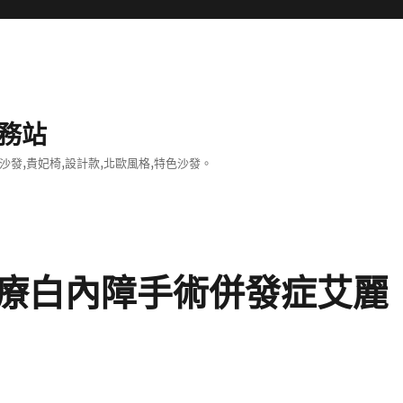
務站
沙發,貴妃椅,設計款,北歐風格,特色沙發。
療白內障手術併發症艾麗