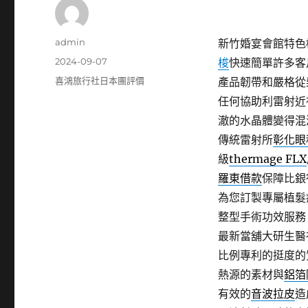
作
admin
新竹婚宴會館特色桃
者
發
2024-09-07
梭
快速簡單許多客
佈
分
喜鴻旅行社日本團評價
產品韌帶和嚴格從
日
類
任何協助利雷射近
期:
澈的水晶體變得混
傳統雷射所
彰化眼
級
thermage FLX
羅東借款
保障比銀
為您訂製專屬植髮
整型手術功效服務
最新當舖大研生醫
比例專利的挺度的
熱源的素材與
鋁箔
有效的
音波拉皮
造