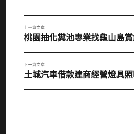
文
上一篇文章
章
桃園抽化糞池專業找龜山島賞
上
一
導
篇
覽
文
下一篇文章
章:
土城汽車借款建商經營燈具照
下
一
篇
文
章: