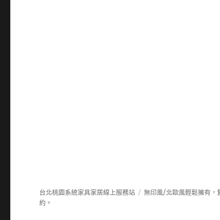
台北桃園系統家具家居線上服務站
無印風/北歐風輕鬆擁有，
約。