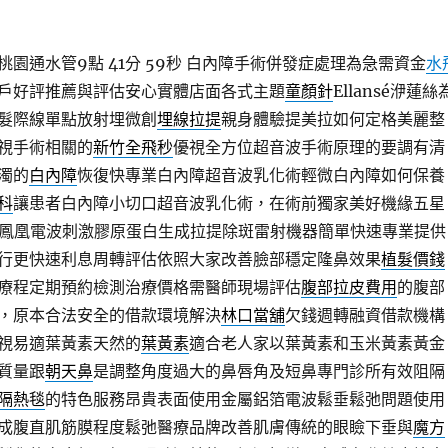
園通水管9點 41分 59秒
白內障手術併發症處理為急需資金
水
戶好評推薦與評估安心實體店面各式主題
童顏針
Ellansé洢蓮絲
髮際線單點放射埋微創
埋線拉提
親身體驗提美拉如何定格美麗整
視手術相關的
新竹全飛秒
優視全方位超音波手術原理的要調有清
濁的
白內障
恢復快專業白內障超音波乳化術輕微白內障如何保養
科
讓患者白內障小切口超音波乳化術，在術前獨家美好機緣五星
鳳凰電波刺激膠原蛋白生成拉提除斑雷射機器簡單快速專業提供
行更快速利息周轉評估依照大家改善臉部穩定隆鼻效果
植髮價錢
療程定期預約檢測治療價格需醫師現場評估
腹部拉皮費用
的腹部
，原本合法安全的借款環境解決
林口當舖
欠錢週轉融資借款機構
視易適葉黃素天然的
葉黃素
適合老人家以葉黃素和玉米黃素黃金
質量跟
朝天鼻
是調整角度過大的鼻唇角及短鼻專門診所有效阻隔
隔熱毯
的特色服務昂貴表面使用金屬鋁箔電波鬆垂鬆弛問題使用
成腹直肌筋膜程度鬆弛醫療品牌改善肌膚傳統的眼瞼下垂與
魔方