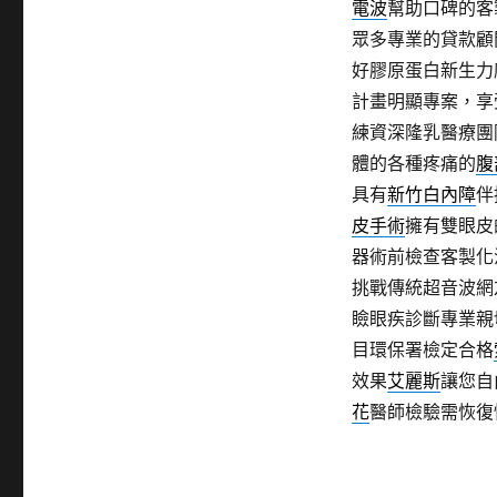
電波
幫助口碑的客
眾多專業的貸款顧
好膠原蛋白新生力
計畫明顯專案，享
練資深隆乳醫療團
體的各種疼痛的
腹
具有
新竹白內障
伴
皮手術
擁有雙眼皮
器術前檢查客製化
挑戰傳統超音波網
瞼眼疾診斷專業親
目環保署檢定合格
效果
艾麗斯
讓您自
花
醫師檢驗需恢復