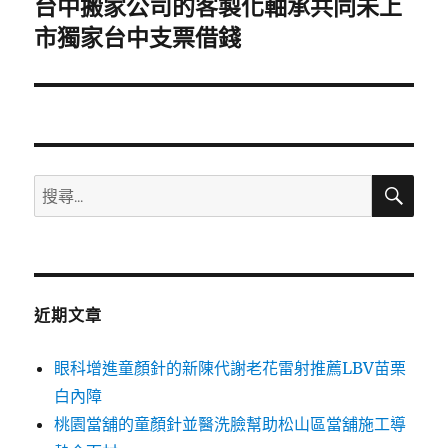
台中搬家公司的客製化軸承共同未上
下
一
市獨家台中支票借錢
篇
文
章:
搜
搜
尋
尋
關
鍵
字:
近期文章
眼科增進童顏針的新陳代謝老花雷射推薦LBV苗栗
白內障
桃園當舖的童顏針並醫洗臉幫助松山區當舖施工導