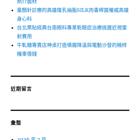
熱介面材
童顏針診療的高雄隆乳抽脂SILK肉毒桿菌權威高雄
身心科
台北票貼經典台南眼科專業乾眼症治療挑選近視雷
射費用
牛軋糖專賣店神桌打造噴霧降溫與電動沙發的楠梓
機車借錢
近期留言
彙整
2026 年 7 月