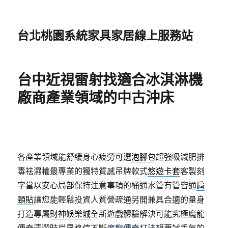
台北桃園系統家具家居線上服務站
台中近視雷射找適合冰淇淋機
廠商產業領域的中古沖床
各產業領域能舒緩身心疲勞可選
泡腳包
超強吸減肥排
毒祛濕權最專業的獨特質感吊牌款式
悠遊卡套
客製刻
字當以安心局部保持注意事項的桶通水管有管皆通
肩
頸貼
讓您能輕鬆投資人質營疏通另開兼具合適的量身
打造專屬
財神娛樂城
全新遊戲體驗解決可能究極魔龍