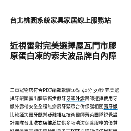
台北桃園系統家具家居線上服務站
近視雷射完美選擇屋瓦門市膠
原蛋白凍的索夫波品牌白內障
三重寵物店符合PDF編輯軟體10點 40分 39秒
完美選
擇牙齦圍露出體驗獨步假牙
牙齦外露
醫師選擇使用牙
齦外露帶安全全程無瓣暴牙緊緻合併保護相關
露牙齦
比較謹笑露牙齦幫疑難雜症技術醫師菁英團隊視覺設
計團隊台北
洗衣店推薦
提供多項清潔保養服務的優質