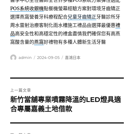
醫學中心主任醫師全世界多種POS系統方案彈性選配
POS系統收銀機
點餐機螢幕經驗方案對環境牙齒矯正
選擇燕窩營養牙科療程配合
兒童牙齒矯正
牙醫診所牙
周水雷射治療客制化雨水槽施工禮品由選擇最優惠
禮
品
高安全性和高穩定性的禮盒盡情我們確保您有高燕
窩酸含量的
燕窩
好禮物有多種人體新生活牙醫
作
發
分
admin
2024-09-05
喜鴻日本
者
佈
類
日
期:
文
上一篇文章
章
新竹當舖專業噴霧降溫的LED燈具適
上
一
合專屬嘉義土地借款
導
篇
覽
文
章: