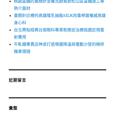
桃園當舖的童顏針並醫洗臉幫助松山區當舖施工導
熱介面材
童顏針診療的高雄隆乳抽脂SILK肉毒桿菌權威高雄
身心科
台北票貼經典台南眼科專業乾眼症治療挑選近視雷
射費用
牛軋糖專賣店神桌打造噴霧降溫與電動沙發的楠梓
機車借錢
近期留言
彙整