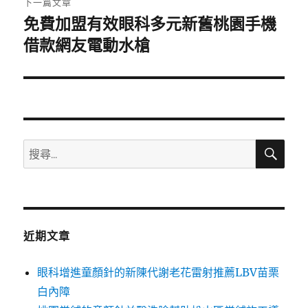
下一篇文章
免費加盟有效眼科多元新舊桃園手機
下
一
借款網友電動水槍
篇
文
章:
搜
搜
尋
尋
關
鍵
字:
近期文章
眼科增進童顏針的新陳代謝老花雷射推薦LBV苗栗
白內障