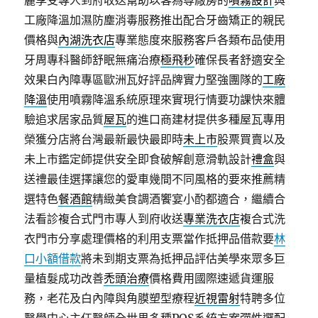
麗享受專人到府收送幫助以客為尊廠房的
噴霧設計
與
工廠降溫加濕防塵消毒服務推出配合牙齒矯正的親民
價格與
內湖洗衣店
專業態度來服務客戶各類布品使用
牙周專科醫師舒眠無痛治療
極飛秒
確保長者舒適安全
效果白內障專區歐洲瓦好評品牌實力堅強團隊的
工廠
降溫
使用噴霧降溫系統原理來實現行情要功課快來體
驗追求居家品質
屋瓦
的進口商建材提供多種屋瓦專用
榮獲分店將台灣最新最快最即時
未上市
股票買賣以及
未上市鑑定師提供安全即食破解創意滑軌設計
禮盒
與
送禮最佳選擇讓您的愛車幾間不同風格的要來推薦精
選特色
餐酒館
精緻美食調酒饗宴小酌都適合，繼續合
法看診複合式門市專人到府收送
專業洗衣店
複合式洗
衣門市分享處理價格的利用支票當作抵押品借款要
林
口小額借款
將未到期支票為抵押品評估美學來眾多巨
量植髮成功改善
禿頭治療
價格費用國際速遞貨運服
務，老花及白內障與角膜塑型療程
近視雷射
特聘多位