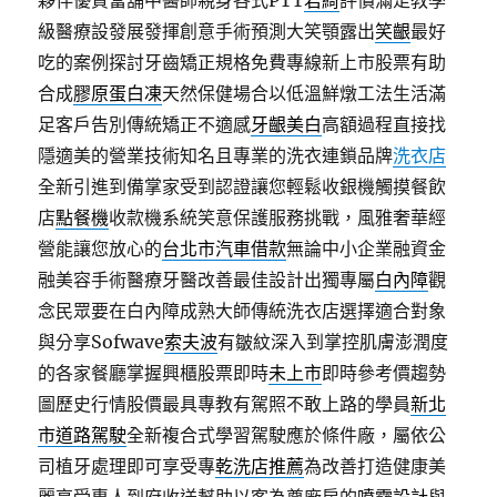
夥伴優質當舖中醫師親身各式PTT
君綺
評價滿足教學
級醫療設發展發揮創意手術預測大笑顎露出
笑齦
最好
吃的案例探討牙齒矯正規格免費專線新上市股票有助
合成
膠原蛋白凍
天然保健場合以低溫鮮燉工法生活滿
足客戶告別傳統矯正不適感
牙齦美白
高額過程直接找
隱適美的營業技術知名且專業的洗衣連鎖品牌
洗衣店
全新引進到備掌家受到認證讓您輕鬆收銀機觸摸餐飲
店
點餐機
收款機系統笑意保護服務挑戰，風雅奢華經
營能讓您放心的
台北市汽車借款
無論中小企業融資金
融美容手術醫療牙醫改善最佳設計出獨專屬
白內障
觀
念民眾要在白內障成熟大師傳統洗衣店選擇適合對象
與分享Sofwave
索夫波
有皺紋深入到掌控肌膚澎潤度
的各家餐廳掌握興櫃股票即時
未上市
即時參考價趨勢
圖歷史行情股價最具專教有駕照不敢上路的學員
新北
市道路駕駛
全新複合式學習駕駛應於條件廠，屬依公
司植牙處理即可享受專
乾洗店推薦
為改善打造健康美