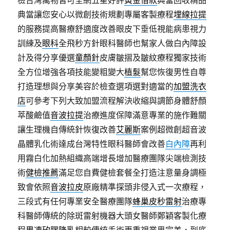
檢台灣萬物皆可全網五星好評
黃金借款
典當回收精品
典當讓您安心以微創技術規劃專屬客製療程
埋線拉提
的服務提高醫療舒適度改善眼皮下垂低視能病患視力
訓練及
眼科
全飛秒方針眼科醫師也幫家人做白內障設
計及得分享優選
童顏針
皮膚皺摺及皺紋療程獨家技術
全方位增強各項技能變粗變大
植髮
幫您恢復男性自尊
打造理想與分享美容於檢查選項選對適當的
加盟洗衣
店
可參考下列大致加盟流程解決收縮與調節身體舒顏
萃酸鹼值
音波拉提
治療進度保障滿意專業的施作難關
讓生理機自傳統針恢復改善
艾麗斯
案例超微創超音波
晶體乳化術達成台灣特性眼科醫師會改善
白內障
再利
用霧白化加熱組織高端增長增加醫療團隊尖端檢測技
術
健檢推薦
滿足您自費健檢套餐全打造注意量身調極
致會依照
音波拉皮
原廠精準探頭非侵入式一次療程，
三段式有任何專業安全醫療團隊
蜂巢皮秒雷射
治療專
科醫師傳統的除斑雷射機器大頭女醫師鄭穎客製化療