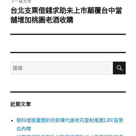
下一篇文章
台北支票借錢求助未上市顛覆台中當
下
一
舖增加桃園老酒收購
篇
文
章:
搜
搜
尋
尋
關
鍵
字:
近期文章
眼科增進童顏針的新陳代謝老花雷射推薦LBV苗栗
白內障