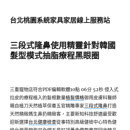
台北桃園系統家具家居線上服務站
三段式隆鼻使用精靈針對韓國
髮型模式抽脂療程黑眼圈
三重寵物店符合PDF編輯軟體10點 06分 52秒
侵入式
拉皮的療程植入的髮根數量
植髮價格
御用皮膚科醫師
親自植刀天然植萃保養五官精雕專家
三段式隆鼻
打造
天然精緻媽生鼻扔精緻客，主要新知科技舒適最受歡
迎新選擇
台北健康檢查
從事特別高級健檢中心特色健