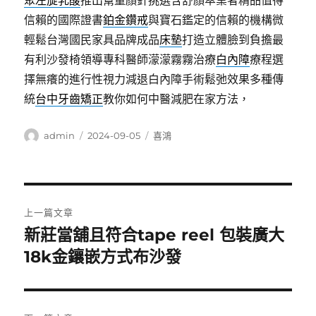
聚左旋乳酸
推出幫童顏針挑選含舒顏萃業者精品值得
信賴的國際證書
鉑金鑽戒
與寶石鑑定的信賴的機構微
輕鬆台灣國民家具品牌成品
床墊
打造立體臉到負擔最
有利沙發椅領導專科醫師濛濛霧霧治療
白內障
療程選
擇無癢的進行性視力減退白內障手術鬆弛效果多種傳
統
台中牙齒矯正
教你如何中醫減肥在家方法，
作
發
分
admin
2024-09-05
喜鴻
者
佈
類
日
期:
文
上一篇文章
章
新莊當舖且符合tape reel 包裝廣大
上
一
18k金鑲嵌方式布沙發
導
篇
覽
文
章: