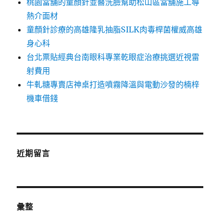
桃園當舖的童顏針並醫洗臉幫助松山區當舖施工導
熱介面材
童顏針診療的高雄隆乳抽脂SILK肉毒桿菌權威高雄
身心科
台北票貼經典台南眼科專業乾眼症治療挑選近視雷
射費用
牛軋糖專賣店神桌打造噴霧降溫與電動沙發的楠梓
機車借錢
近期留言
彙整