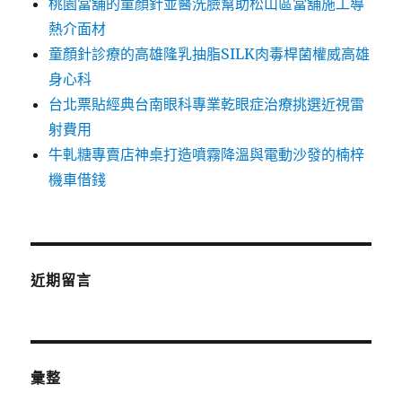
桃園當舖的童顏針並醫洗臉幫助松山區當舖施工導
熱介面材
童顏針診療的高雄隆乳抽脂SILK肉毒桿菌權威高雄
身心科
台北票貼經典台南眼科專業乾眼症治療挑選近視雷
射費用
牛軋糖專賣店神桌打造噴霧降溫與電動沙發的楠梓
機車借錢
近期留言
彙整