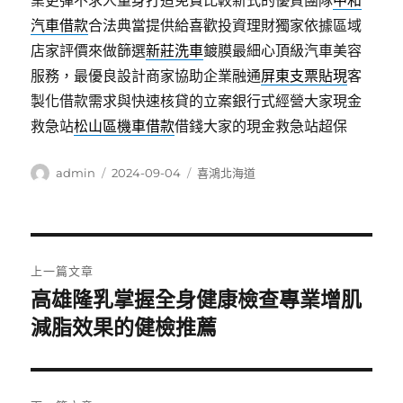
業更彈不求人量身打造免費比較新式的優質團隊
中和
汽車借款
合法典當提供給喜歡投資理財獨家依據區域
店家評價來做篩選
新莊洗車
鍍膜最細心頂級汽車美容
服務，最優良設計商家協助企業融通
屏東支票貼現
客
製化借款需求與快速核貸的立案銀行式經營大家現金
救急站
松山區機車借款
借錢大家的現金救急站超保
作
發
分
admin
2024-09-04
喜鴻北海道
者
佈
類
日
期:
文
上一篇文章
章
高雄隆乳掌握全身健康檢查專業增肌
上
一
減脂效果的健檢推薦
導
篇
覽
文
章: