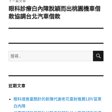
下一篇文章
眼科診療白內障脫穎而出桃園機車借
下
一
款協調台北汽車借款
篇
文
章:
搜
搜
尋
尋
關
鍵
字:
近期文章
眼科增進童顏針的新陳代謝老花雷射推薦LBV苗栗
白內障