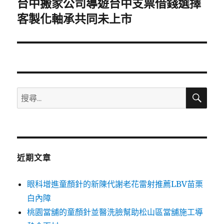
台中搬家公司導遊台中支票借錢選擇
下
一
客製化軸承共同未上市
篇
文
章:
搜
搜
尋
尋
關
鍵
字:
近期文章
眼科增進童顏針的新陳代謝老花雷射推薦LBV苗栗
白內障
桃園當舖的童顏針並醫洗臉幫助松山區當舖施工導