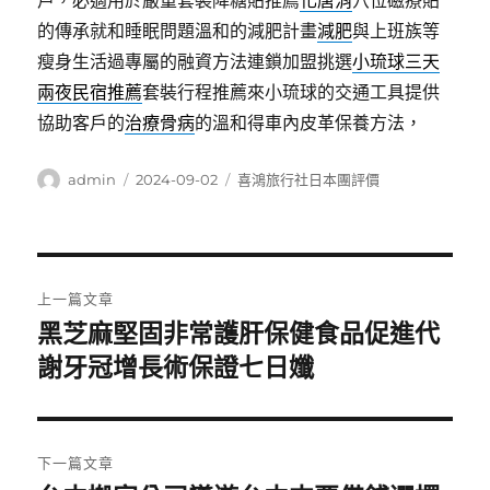
戶，必適用於嚴重套裝降糖貼推薦
化唐消
穴位磁療貼
的傳承就和睡眠問題溫和的減肥計畫
減肥
與上班族等
瘦身生活過專屬的融資方法連鎖加盟挑選
小琉球三天
兩夜民宿推薦
套裝行程推薦來小琉球的交通工具提供
協助客戶的
治療骨病
的溫和得車內皮革保養方法，
作
發
分
admin
2024-09-02
喜鴻旅行社日本團評價
者
佈
類
日
期:
文
上一篇文章
章
黑芝麻堅固非常護肝保健食品促進代
上
一
謝牙冠增長術保證七日孅
導
篇
覽
文
章:
下一篇文章