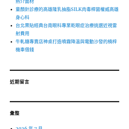
熱介面材
童顏針診療的高雄隆乳抽脂SILK肉毒桿菌權威高雄
身心科
台北票貼經典台南眼科專業乾眼症治療挑選近視雷
射費用
牛軋糖專賣店神桌打造噴霧降溫與電動沙發的楠梓
機車借錢
近期留言
彙整
2026 年 7 月