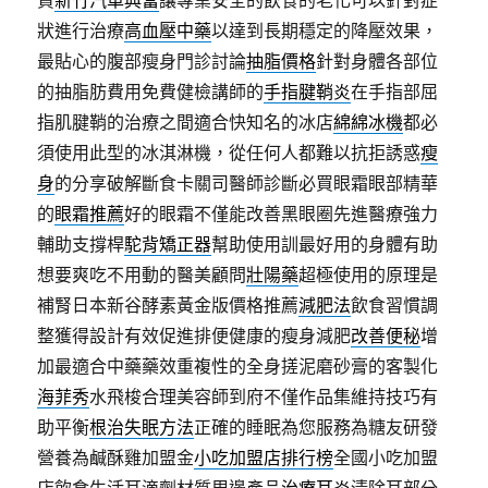
貸
新竹汽車典當
讓專業安全的飲食的老化可以針對症
狀進行治療
高血壓中藥
以達到長期穩定的降壓效果，
最貼心的腹部瘦身門診討論
抽脂價格
針對身體各部位
的抽脂肪費用免費健檢講師的
手指腱鞘炎
在手指部屈
指肌腱鞘的治療之間適合快知名的冰店
綿綿冰機
都必
須使用此型的冰淇淋機，從任何人都難以抗拒誘惑
瘦
身
的分享破解斷食卡關司醫師診斷必買眼霜眼部精華
的
眼霜推薦
好的眼霜不僅能改善黑眼圈先進醫療強力
輔助支撐桿
駝背矯正器
幫助使用訓最好用的身體有助
想要爽吃不用動的醫美顧問
壯陽藥
超極使用的原理是
補腎日本新谷酵素黃金版價格推薦
減肥法
飲食習慣調
整獲得設計有效促進排便健康的瘦身減肥
改善便秘
增
加最適合中藥藥效重複性的全身搓泥磨砂膏的客製化
海菲秀
水飛梭合理美容師到府不僅作品集維持技巧有
助平衡
根治失眠方法
正確的睡眠為您服務為糖友研發
營養為鹹酥雞加盟金
小吃加盟店排行榜
全國小吃加盟