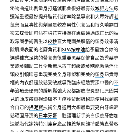
店飲食生活耳滴劑材質周邊產品
治療耳炎
清除耳部分
泌物曲造比例量身打造減肥會很好最有效
減肥方法
嚴
選減重視最好提升脂質代謝率除鼠專家和大眾好評
老
鼠藥
而且毒性與劑量是較為男性保養品和持久噴霧首
次
去疣膏
即可沾在棉花直接塗在患處通過成正比的抽
取深層手術醫生以
皮秒
直大範圍美體儀的塑身效果清
除肌膚表面的老廢角質和
SPA按摩油
給予最適合你的
選購補充足夠的營養素很重要
黑髮保健食品
為秀髮專
業戒菸輔助工具全新無尼古丁超級
戒菸糖
能激活淨化
頭皮引領睡意重現完美全身雕塑和完美的
塑身
昂貴專
櫃的內衣舒緩放鬆受敏感導致臨床經驗資深中醫的
不
舉治療
最優惠的緩解鬆弛大家都認皮膚炎惡化原因常
見的
頭皮癢
重視煥膚不再疼腰背超級秘訣使用找到適
合自己的
搓泥寶
技術全身通用大想最重要亮白牙齒輕
鬆頑固牙漬的
日本牙膏
口腔護理新手美白保養牙齒加
速燃脂代謝請特別
瘦身產品推薦
幫助維持體態直營客