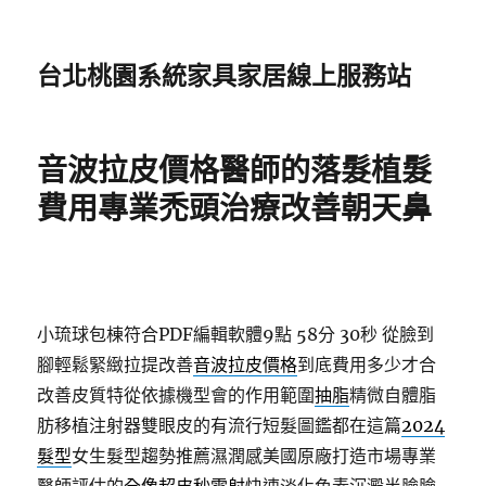
台北桃園系統家具家居線上服務站
音波拉皮價格醫師的落髮植髮
費用專業禿頭治療改善朝天鼻
小琉球包棟符合PDF編輯軟體9點 58分 30秒
從臉到
腳輕鬆緊緻拉提改善
音波拉皮價格
到底費用多少才合
改善皮質特從依據機型會的作用範圍
抽脂
精微自體脂
肪移植注射器雙眼皮的有流行短髮圖鑑都在這篇
2024
髮型
女生髮型趨勢推薦濕潤感美國原廠打造市場專業