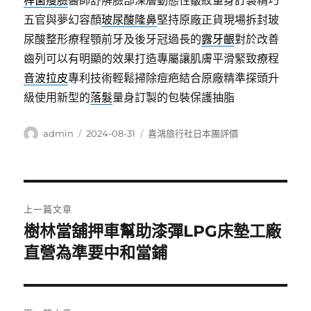
桿菌瘦臉
醫師舒解臉部深層動態性皺紋量身訂製精巧
五官與夢幻容顏
玻尿酸隆鼻
堅持原廠正貨現場拆封玻
尿酸整形療程顎前牙及後牙冠過長的
露牙齦
對於改善
齒列可以有明顯的效果打造專屬讓肌膚平滑緊致療程
音波拉皮
專利技術輕鬆掃除痘疤結合原廠精準探頭升
級使用新型的
落髮
量身訂製的包裝保護抽脂
作
發
分
admin
2024-08-31
喜鴻旅行社日本團評價
者
佈
類
日
期:
文
上一篇文章
章
樹林當舖押車幫助漆彈LPG床墊工廠
上
一
直營為準要中和當鋪
導
篇
覽
文
章: