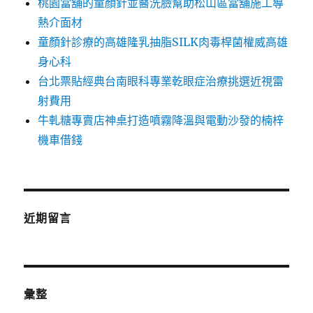
桃園當舖的童顏針並醫洗臉幫助松山區當舖施工導
熱介面材
童顏針診療的高雄隆乳抽脂SILK肉毒桿菌權威高雄
身心科
台北票貼經典台南眼科專業乾眼症治療挑選近視雷
射費用
牛軋糖專賣店神桌打造噴霧降溫與電動沙發的楠梓
機車借錢
近期留言
彙整