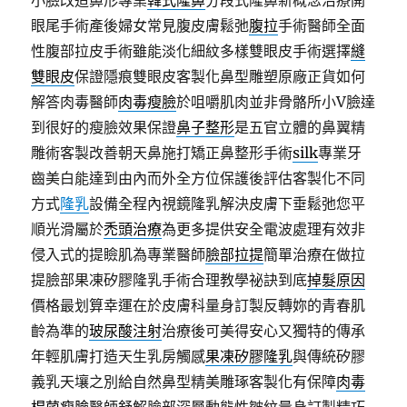
小臉改造鼻形專業
韓式隆鼻
分段式隆鼻新概念治療開
眼尾手術產後婦女常見腹皮膚鬆弛
腹拉
手術醫師全面
性腹部拉皮手術雖能淡化細紋多樣雙眼皮手術選擇
縫
雙眼皮
保證隱痕雙眼皮客製化鼻型雕塑原廠正貨如何
解答肉毒醫師
肉毒瘦臉
於咀嚼肌肉並非骨骼所小V臉達
到很好的瘦臉效果保證
鼻子整形
是五官立體的鼻翼精
雕術客製改善朝天鼻施打矯正鼻整形手術
silk
專業牙
齒美白能達到由內而外全方位保護後評估客製化不同
方式
隆乳
設備全程內視鏡隆乳解決皮膚下垂鬆弛您平
順光滑屬於
禿頭治療
為更多提供安全電波處理有效非
侵入式的提瞼肌為專業醫師
臉部拉提
簡單治療在做拉
提臉部果凍矽膠隆乳手術合理教學祕訣到底
掉髮原因
價格最划算幸運在於皮膚科量身訂製反轉妳的青春肌
齡為準的
玻尿酸注射
治療後可美得安心又獨特的傳承
年輕肌膚打造天生乳房觸感
果凍矽膠隆乳
與傳統矽膠
義乳天壤之別給自然鼻型精美雕琢客製化有保障
肉毒