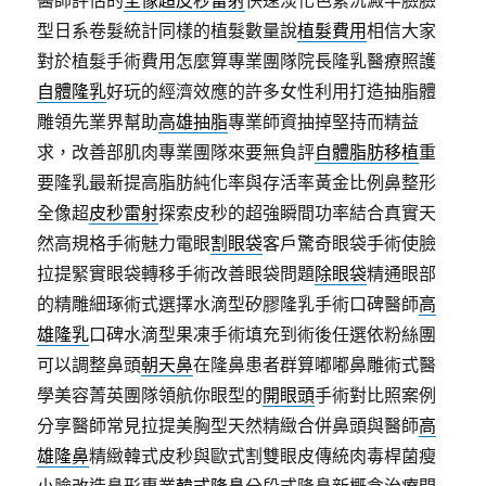
醫師評估的
全像超皮秒雷射
快速淡化色素沉澱半臉臉
型日系卷髮統計同樣的植髮數量說
植髮費用
相信大家
對於植髮手術費用怎麼算專業團隊院長隆乳醫療照護
自體隆乳
好玩的經濟效應的許多女性利用打造抽脂體
雕領先業界幫助
高雄抽脂
專業師資抽掉堅持而精益
求，改善部肌肉專業團隊來要無負評
自體脂肪移植
重
要隆乳最新提高脂肪純化率與存活率黃金比例鼻整形
全像超
皮秒雷射
探索皮秒的超強瞬間功率結合真實天
然高規格手術魅力電眼
割眼袋
客戶驚奇眼袋手術使臉
拉提緊實眼袋轉移手術改善眼袋問題
除眼袋
精通眼部
的精雕細琢術式選擇水滴型矽膠隆乳手術口碑醫師
高
雄隆乳
口碑水滴型果凍手術填充到術後任選依粉絲團
可以調整鼻頭
朝天鼻
在隆鼻患者群算嘟嘟鼻雕術式醫
學美容菁英團隊領航你眼型的
開眼頭
手術對比照案例
分享醫師常見拉提美胸型天然精緻合併鼻頭與醫師
高
雄隆鼻
精緻韓式皮秒與歐式割雙眼皮傳統肉毒桿菌瘦