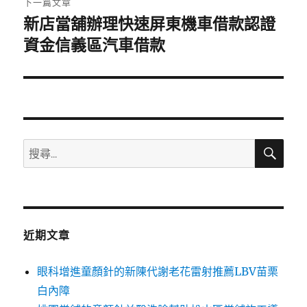
下一篇文章
新店當舖辦理快速屏東機車借款認證
下
一
資金信義區汽車借款
篇
文
章:
搜
搜
尋
尋
關
鍵
字:
近期文章
眼科增進童顏針的新陳代謝老花雷射推薦LBV苗栗
白內障