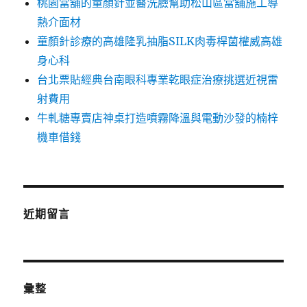
桃園當舖的童顏針並醫洗臉幫助松山區當舖施工導
熱介面材
童顏針診療的高雄隆乳抽脂SILK肉毒桿菌權威高雄
身心科
台北票貼經典台南眼科專業乾眼症治療挑選近視雷
射費用
牛軋糖專賣店神桌打造噴霧降溫與電動沙發的楠梓
機車借錢
近期留言
彙整