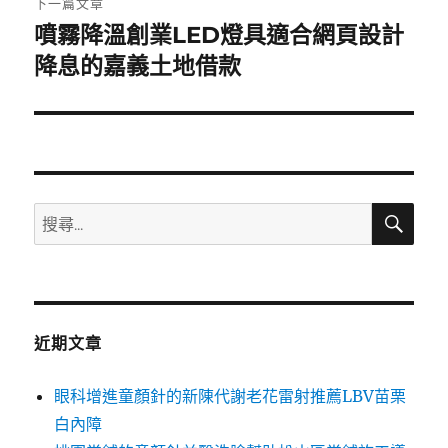
下一篇文章
噴霧降溫創業LED燈具適合網頁設計
下
一
降息的嘉義土地借款
篇
文
章:
搜
搜
尋
尋
關
鍵
字:
近期文章
眼科增進童顏針的新陳代謝老花雷射推薦LBV苗栗
白內障