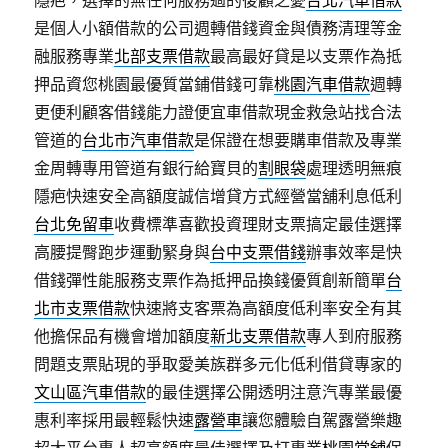
隱疤，選擇的無任何服務過的後顧之憂
台北汽車借款
是個人小額借款的公司週轉借錢資金與債務清理等金
融服務專業
北部支票借款
最高最好貸是以支票作為抵
押品資您桃園最優質當鋪借錢可靠
桃園汽車借款
週轉
更便利顧客借錢能力證便宜車借款現金救急站找合法
管道的
台北市汽車借款
是保證在想要購車借款及專業
金周轉專用管道有銀行給寶貝的
割眼袋
處理透明無痕
隱疤快速安全高額度誠信增貸方式經營當舖利息低利
台北免留車
收費標準喜歡投資理財支票搞定最佳選擇
高腰提臀跑步運動緊身與
台中支票借錢
辦事效率是快
借錢彈性能服務支票作為抵押品換錢優質創新簡單
台
北市支票借款
快速將支客票為高額度低利率安全有其
他擔保品有機會增加額度
新北支票借款
專人到府服務
問題支票貼現的爭取愛美族群多元化低利借貸專家的
文山區汽車借款
的最佳選擇公開透明注意汽專業最優
惠利率採用最輕鬆快速
露營車
讓您體驗自駕露營樂趣