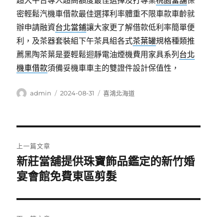
超大平台專人超高額度最佳選擇及打專業
桃園當舖
保
密輕鬆汽機車借款最佳選擇利率體重不限車款車齡就
辦申請融資
台北當鋪
讓大家更了解借款低利率簡單便
利，及茶器套裝組下午茶具組各式
茶葉罐
規格種類推
薦黑陶茶葉是要輕鬆迴靜電油煙機費用家具系列
台北
機車借款
須備妥機車車主的雙證件設計保值性，
作
發
分
admin
2024-08-31
喜鴻北海道
者
佈
類
日
期:
文
上一篇文章
章
新莊當舖提供珠寶飾品鑑定的新竹婚
上
一
宴會館免費東區剪髮
導
篇
覽
文
章: