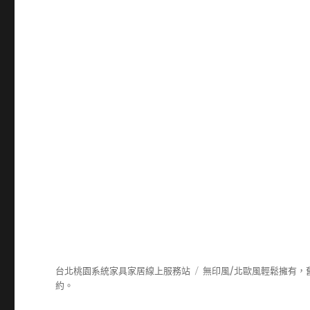
台北桃園系統家具家居線上服務站
無印風/北歐風輕鬆擁有，
約。