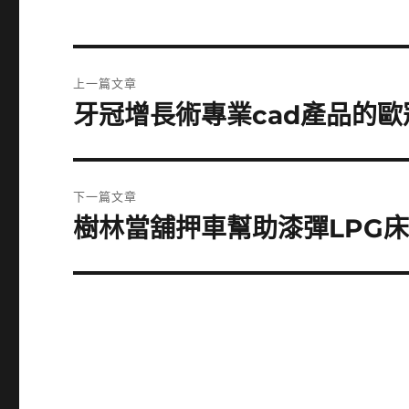
文
上一篇文章
章
牙冠增長術專業cad產品的
上
一
導
篇
覽
文
下一篇文章
章:
樹林當舖押車幫助漆彈LPG
下
一
篇
文
章: