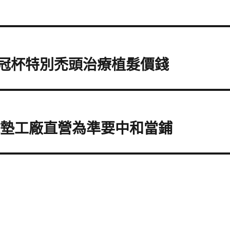
歐冠杯特別禿頭治療植髮價錢
床墊工廠直營為準要中和當鋪