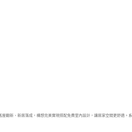
舊屋翻新、新居落成，構想完美實現搭配免費室內設計，讓居家空間更舒適。