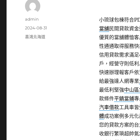
作
admin
小琉球包棟符合PD
者
發
2024-08-31
當舖
民間貸款資金
佈
分
喜鴻北海道
優質的當舖體恤客
日
類
性通通取得服務快
期:
信用貸款需求滿足
戶，經營守則低利
快速辦理報客戶依
給最強達人網專業
最低利堅強
中山區
款條件
平鎮當鋪
專
汽車借款
工具車皆
體
成功案例多元化
您的貸款方案的台
收銀行繁瑣超帥氣