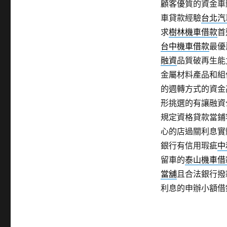
顧客優質的資金車
車貸款經驗
台北汽
求
樹林機車借款
首
台中機車借款
最優
融資
品質破再生能
金屬材料產品和組
的週轉方式的資金
形挑選的有讓融資
規定資格貸款當鋪
心的店過關利息實
銀行有信用瑕疵
中
留車的
泰山機車借
當舖
且合法銀行撥
利息的申辦小額借