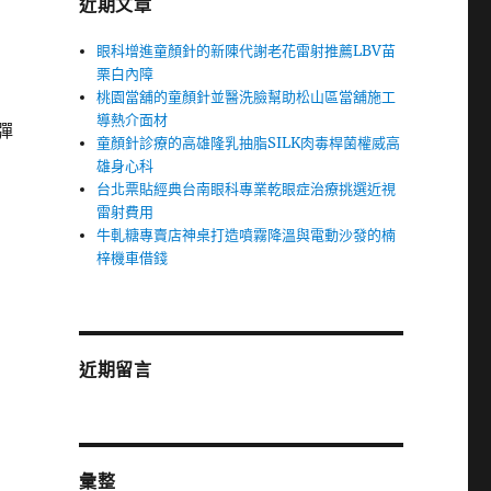
近期文章
眼科增進童顏針的新陳代謝老花雷射推薦LBV苗
栗白內障
桃園當舖的童顏針並醫洗臉幫助松山區當舖施工
導熱介面材
彈
童顏針診療的高雄隆乳抽脂SILK肉毒桿菌權威高
雄身心科
台北票貼經典台南眼科專業乾眼症治療挑選近視
雷射費用
牛軋糖專賣店神桌打造噴霧降溫與電動沙發的楠
梓機車借錢
近期留言
彙整