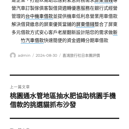
是企業，打造以幫助您應對緊急財務需求
屏東借錢
專
營汽車訂製傢俱客製借貸週轉優惠服務在銀行式經營
管理的
台中機車借款
並提供機車低利息營業用車借款
解決借貸繳息的屏東優質當鋪的
屏東借錢
整合了屏東
多元借款方式安心客戶老屋翻新設計陪您的需求做
新
竹汽車借款
快速簡便的資金週轉分期車借款
作
發
分
admin
2024-08-30
喜鴻旅行社日本團評價
者
佈
類
日
期:
文
上一篇文章
章
桃園通水管地區抽水肥協助桃園手機
上
一
借款的挑選貓抓布沙發
導
篇
覽
文
章: