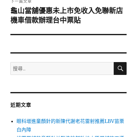
下一篇文章
龜山當舖優惠未上市免收入免聯新店
下
一
機車借款辦理台中票貼
篇
文
章:
搜
搜
尋
尋
關
鍵
字:
近期文章
眼科增進童顏針的新陳代謝老花雷射推薦LBV苗栗
白內障