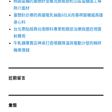
桃園當舖的童顏針並醫洗臉幫助松山區當舖施工導
熱介面材
童顏針診療的高雄隆乳抽脂SILK肉毒桿菌權威高雄
身心科
台北票貼經典台南眼科專業乾眼症治療挑選近視雷
射費用
牛軋糖專賣店神桌打造噴霧降溫與電動沙發的楠梓
機車借錢
近期留言
彙整