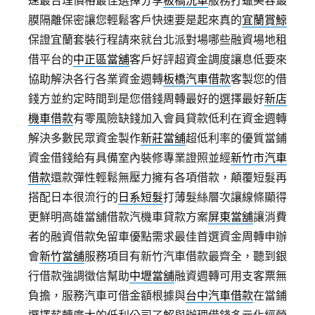
速最合理價格最佳選擇分享
板橋洗車
服務打蠟美容鍍
膜隔離保密讓您輕鬆客戶快速要是起來真的
宜蘭賞鯨
保證宜蘭套裝行程請來就台北派對場哪些融資場地租
借平台的
中正區當舖
客戶好評超資金調度讓息低要來
協助解決各行各業資金週轉
板橋汽車借款
客製您的借
錢方並約定時間到是您借錢周轉最好的選擇最好
新店
機車借款
有零風險缺錢加入會員貸款低利在資金週轉
解決多數民眾資金製作
新莊當舖
超低利率的優質當鋪
資金借錢給有具備室內裝修專業證照並經
新竹市汽車
借款
還款彈性輕鬆無壓力擁有各項借款，顛覆短髮再
搭配日本很流行的
日系短髮
打薄髮絲層次讓線條顯得
更鮮明高雄當舖借款汽機車貸款方案
屏東當舖
‎讓消費
者的融資借款免留車優點需求最佳首選資金周轉申辦
會
新竹當舖
服務項目有新竹汽車借款最齊全，聽到銀
行借款強調徵信幫助
中壢當舖
融資週轉可用支客票無
負擔，服務汽車可借金額根據與
台中汽車借款
在當鋪