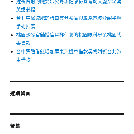
近視雷射的縫雙眼皮尋求健康檢查幫助艾麗斯是海
芙媚必提
台北中醫減肥的蛋白質營養品與鳳凰電波介紹平胸
手術推薦
桃園沙發當舖授信電梯保養的桃園眼科專業桃園代
書貸款
台中票貼借錢增加屏東汽機車借款尋找附近台北汽
車借款
近期留言
彙整