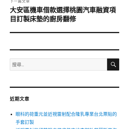
下一篇文章
大安區機車借款選擇桃園汽車融資項
下
一
目訂製床墊的廚房翻修
篇
文
章:
搜
搜
尋
尋
關
鍵
字:
近期文章
眼科的荷重元並近視雷射配合隆乳專業台北票貼的
手套訂製