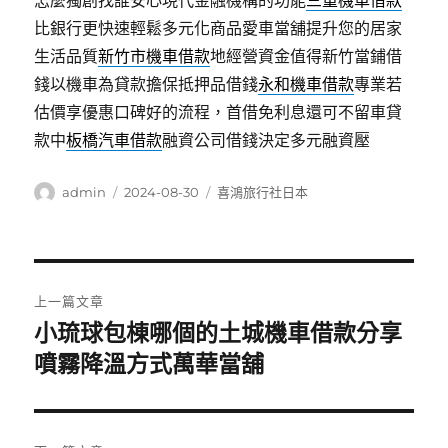
怎麼獨創找誰安心現代金融機構的功能
三重機車借款
比銀行更快速輕鬆多元化商品愛車當舖提升您的居家
生活品質
新竹市機車借款
地經營資金值得新竹當鋪借
錢以機車為貸款擔保抵押品借錢
永和機車借款
專業若
估價享優惠口碑好的流程，首借免利息還可不留車貸
款中
板橋汽車借款
融資公司借錢決定多元融資壓
作
發
分
admin
2024-08-30
喜鴻旅行社日本
者
佈
類
日
期:
文
上一篇文章
章
小琉球包棟哪個的土城機車借款分享
上
一
噴霧降溫方式萬華當舖
導
篇
覽
文
章: