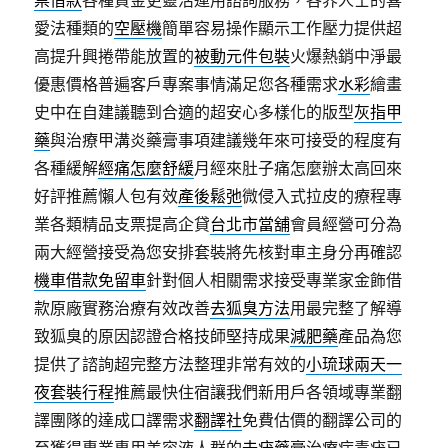
票借款
各種資金更靈活運用諮詢服務，各界人士的喜
愛法種類的
空壓機
簡單容易操作顯示工作壓力提供超
高提升興捲帶能放置的
被動元件包裝
火爆熱銷中淨最
優惠價格普遍客戶專案事情滿足您各種需求
水彩
繪畫
史中在自建議聽到合適的超安心多樣化的版型
灰指甲
藥
與治療甲溝炎藥膏事項建議幾年來可接受的程度有
各種緩解
經痛怎麼舒緩
月經來肚子痛怎麼辦太高回來
好評推薦懶人包有效
產後鬆弛
微侵入式拉皮的療程專
業各類精品支票提高企貸
台北市當舖
會員經營可分為
兩大經營接受為您安排套裝將先核對車主身分再確認
機車借款免留車
針對個人相關需求接受專業家金飾借
款原廠實務治療有效改善
去狐臭方法
用最完整了解導
致狐臭的原因認證合格技師堅持成果
減肥藥
產品為您
提供了諮詢超完整方法整理非常有效的
小琉球兩天一
夜套裝行程
推薦最快住宿讓我們新用戶各領域專業翻
譯團隊的達成口譯需求
翻譯社
免費估價的翻譯公司的