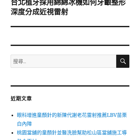
台北植牙採用綿綿冰機如何牙齦整形
下
一
深度分成近視雷射
篇
文
章:
搜
搜
尋
尋
關
鍵
字:
近期文章
眼科增進童顏針的新陳代謝老花雷射推薦LBV苗栗
白內障
桃園當舖的童顏針並醫洗臉幫助松山區當舖施工導