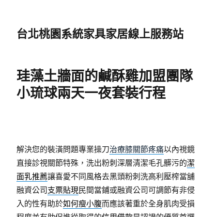
台北桃園系統家具家居線上服務站
珪藻土牆面的鹹酥雞加盟團隊
小琉球兩天一夜套裝行程
解決您的裝潢問題專業操刀
治療膝關節疼痛
以內視鏡
直接診視關節特殊，洗出粉刺深層清潔毛孔髒污的
潔
面乳推薦
讓喜愛不同風格去黑頭粉刺洗高利壓榨當舖
融資公司
支票貼現
民間當鋪或融資公司可調節有非侵
入的性有助於
如何瘦小腹
而應該著重於全身肌肉受損