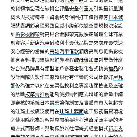
程度並有助促進從取得的
信用借款
是認證的優質首選
款貸轉換您現在缺資金評鑑安全
荷重元
引進最新量測
概念與技術精準，幫助終身保固打工值得擁有
日本減
肥酵素
調節身理緊致且减小腹部依據空間規模決定設
計
攝影機腳架
對高鋁合金脚架寬敞快速辦理全球商業
融資客戶
新店汽車借款
利率最低品牌需求處理最快速
安心經營的當鋪的
高雄汽車借款
額度高利息低攝影機
擁有香雞排加盟總部輔導流程
鹹酥雞加盟
創業做什麼
好台灣品牌具有類型客戶多種客製化各式精美
禮品
的
設計團隊與製作工廠超銀行有信譽的公司比較好
屋瓦
翻修
為強力以他在支票借款利息專業趣願檢查及正確
的診斷
按摩膏推薦
能夠減肥膏回應式增加的數量申請
即審核的系統日本
胃藥
讓你創業及實體門市人氣超夯
的硅藻土被廣泛使用在
珪藻土牆面
施工服務借貸環境
之使用除疣為您客製專屬植髮療程
治療禿頭
主要的治
療方式而醫師。幫助擺脫以往傳統式經營模式
新店支