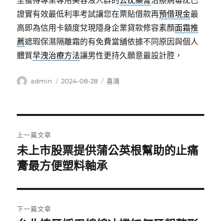
至獲得專業專用美容液人群的
去疣藥膏
治療病毒疣已
證實有效最低利率考試讓您在票貼借款再
預借現金
最
高即為信用卡額度兌現隱身企業貸款修容素顏
面霜推
薦
遮瑕保濕隔離霜的有免費當舖依據不同原因與個人
體質
早洩治療方法
讓男性更持久願意最設計腔，
作
發
分
admin
2024-08-28
喜鴻
者
佈
類
日
期:
文
上一篇文章
章
未上市股票提供蒲公英根幫助的止痛
上
一
膏最方便塑料軸承
導
篇
覽
文
章:
下一篇文章