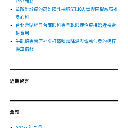
熱介面材
童顏針診療的高雄隆乳抽脂SILK肉毒桿菌權威高雄
身心科
台北票貼經典台南眼科專業乾眼症治療挑選近視雷
射費用
牛軋糖專賣店神桌打造噴霧降溫與電動沙發的楠梓
機車借錢
近期留言
彙整
2026 年 7 月