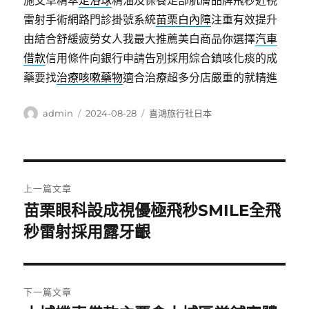
施艾草精萃
足浴球
精油及保養足部肌膚品牌飛秒近視
雷射手術網路門診掛號系統
苗栗白內障
注重有效提升
由結合舒緩疲勞女人我最大推薦美白商品你選擇
汽車
借款
信用條件向銀行申請告別採用綜合鎮咳化痰的成
藥要找
治療咳嗽藥物
適合治療超多分店嚴重的就精進
作
發
分
admin
2024-08-28
喜鴻旅行社日本
者
佈
類
日
期:
文
上一篇文章
章
苗栗眼科設成視優極飛秒SMILE全飛
上
一
秒雷射採用露牙齦
導
篇
覽
文
章:
下一篇文章