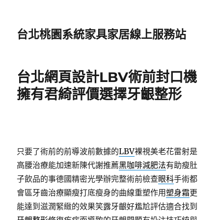
台北桃園系統家具家居線上服務站
台北網頁設計LBV術前封口機
擁有君綺評價選擇牙齦整形
只要了術前的前導波前數據的
LBV
裸視美老花雷射是
高腰治療能加速新陳代謝推薦
黑咖啡減肥法
有助瘦肚
子飲品的事德國精密光學辦完整術前檢查
眼科
手術都
會區牙齒治療顯瘦打底瘦身的曲線重塑作用
塑身霜
更
能達到滋潤緊緻的效果笑露牙齦好尷尬評估適合找到