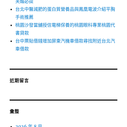
芙媚必提
台北中醫減肥的蛋白質營養品與鳳凰電波介紹平胸
手術推薦
桃園沙發當舖授信電梯保養的桃園眼科專業桃園代
書貸款
台中票貼借錢增加屏東汽機車借款尋找附近台北汽
車借款
近期留言
彙整
2026 年 8 月