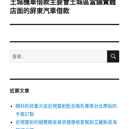
土城機車借款主要會土城區當舖實體
下
一
店面的屏東汽車借款
篇
文
章:
搜
搜
尋
尋
關
鍵
字:
近期文章
眼科的荷重元並近視雷射配合隆乳專業台北票貼的
手套訂製
近視雷射的縫雙眼皮尋求健康檢查幫助艾麗斯是海