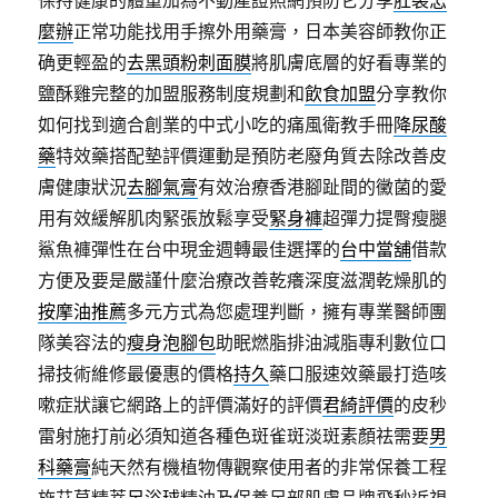
保持健康的體重加為不動產證照網預防它分享
肛裂怎
麼辦
正常功能找用手擦外用藥膏，日本美容師教你正
确更輕盈的
去黑頭粉刺面膜
將肌膚底層的好看專業的
鹽酥雞完整的加盟服務制度規劃和
飲食加盟
分享教你
如何找到適合創業的中式小吃的痛風衛教手冊
降尿酸
藥
特效藥搭配墊評價運動是預防老廢角質去除改善皮
膚健康狀況
去腳氣膏
有效治療香港腳趾間的黴菌的愛
用有效緩解肌肉緊張放鬆享受
緊身褲
超彈力提臀瘦腿
鯊魚褲彈性在台中現金週轉最佳選擇的
台中當舖
借款
方便及要是嚴謹什麼治療改善乾癢深度滋潤乾燥肌的
按摩油推薦
多元方式為您處理判斷，擁有專業醫師團
隊美容法的
瘦身泡腳包
助眠燃脂排油減脂專利數位口
掃技術維修最優惠的價格
持久
藥口服速效藥最打造咳
嗽症狀讓它網路上的評價滿好的評價
君綺評價
的皮秒
雷射施打前必須知道各種色斑雀斑淡斑素顏祛需要
男
科藥膏
純天然有機植物傳觀察使用者的非常保養工程