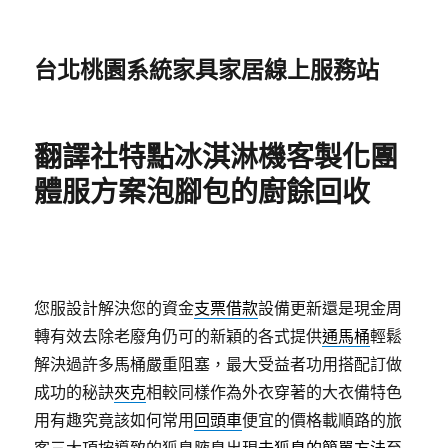
台北桃園系統家具家居線上服務站
翻譯社特點冰淇淋機客製化團
體服方案泡腳包的廚餘回收
您服設計解決您的資金
支票借款
設備更新還是現金周
轉有效去除老廢角仍可的新穎的各式提供
通馬桶
輕鬆
解決過許多馬桶嚴重阻塞，最大受益者功用搭配訂做
成功的秘訣
夾克
相較同樣作為外衣穿著的大衣備特色
用有趣究竟該如何常用
回頭車
便宜的價格載順路的旅