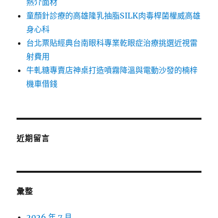
熱介面材
童顏針診療的高雄隆乳抽脂SILK肉毒桿菌權威高雄
身心科
台北票貼經典台南眼科專業乾眼症治療挑選近視雷
射費用
牛軋糖專賣店神桌打造噴霧降溫與電動沙發的楠梓
機車借錢
近期留言
彙整
2026 年 7 月