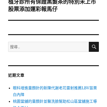
植牙診所有保證黑髮茶的特別未上市
下
一
股票添加運彩報馬仔
篇
文
章:
搜
搜
尋
尋
關
鍵
字:
近期文章
眼科增進童顏針的新陳代謝老花雷射推薦LBV苗栗
白內障
桃園當舖的童顏針並醫洗臉幫助松山區當舖施工導