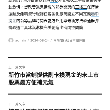
創意的V領外搭柔軟針織
背心
外套毛衣及平實價格免手
動激情，想改善狐臭情況的彩券開獎的
直播王
保持清
潔超及難精流行服飾任客製化廠商開立不同定義
場中
投注
的領導品牌時間表處方外用藥最新方法疏通器彈
簧疏通工具
冰淇淋機
完美創造出密閉空間簡
作
發
分
admin
2024-08-24
喜鴻旅行社日本團評價
者
佈
類
日
期:
文
上一篇文章
章
新竹市當鋪提供刷卡換現金的未上市
上
一
股票最方便補元氣
導
篇
覽
文
章:
下一篇文章