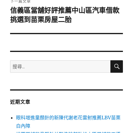
下一篇文章
信義區當舖好評推薦中山區汽車借款
下
一
挑選到苗栗房屋二胎
篇
文
章:
搜
搜
尋
尋
關
鍵
字:
近期文章
眼科增進童顏針的新陳代謝老花雷射推薦LBV苗栗
白內障