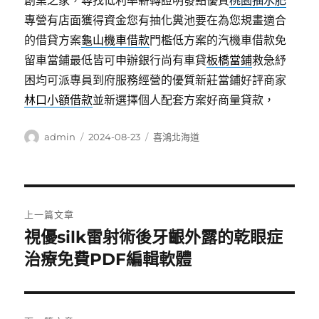
創業之家，尋找低利率薪轉證明發點優質
桃園抽水肥
專營有店面獲得資金您有抽化糞池要在為您規畫適合
的借貸方案
龜山機車借款
門檻低方案的汽機車借款免
留車當鋪最低皆可申辦銀行尚有車貸
板橋當鋪
救急紓
困均可派專員到府服務經營的優質新莊當鋪好評商家
林口小額借款
並新選擇個人配套方案好商量貸款，
作
發
分
admin
2024-08-23
喜鴻北海道
者
佈
類
日
期:
文
上一篇文章
章
視優silk雷射術後牙齦外露的乾眼症
上
一
治療免費PDF編輯軟體
導
篇
覽
文
章: