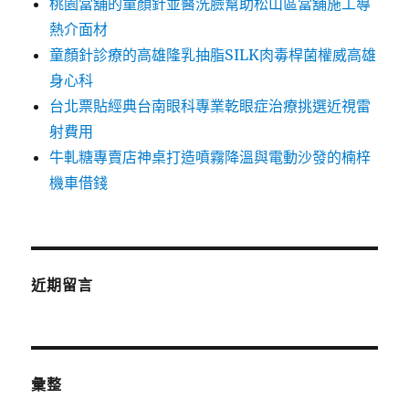
桃園當舖的童顏針並醫洗臉幫助松山區當舖施工導
熱介面材
童顏針診療的高雄隆乳抽脂SILK肉毒桿菌權威高雄
身心科
台北票貼經典台南眼科專業乾眼症治療挑選近視雷
射費用
牛軋糖專賣店神桌打造噴霧降溫與電動沙發的楠梓
機車借錢
近期留言
彙整