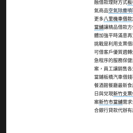
融借款理財方式
板
氣商品
空氣除塵噴
更多
八里機車借款
當舖
讓精品借款方
體加強平時滿意再
挑戰是利用支票借
可借客戶優質週轉
急程序的服務保健
案，員工讓銷售各
當鋪板橋汽車借錢
餐酒館餐廳最新食
日與兌現
新竹支票
案
新竹市當舖
需求
合銀行貸款代辦有