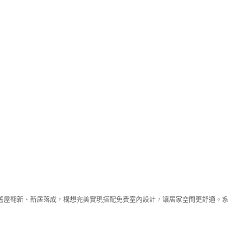
舊屋翻新、新居落成，構想完美實現搭配免費室內設計，讓居家空間更舒適。