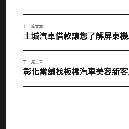
文
上一篇文章
章
土城汽車借款讓您了解屏東機
上
一
導
篇
覽
文
下一篇文章
章:
彰化當舖找板橋汽車美容新客
下
一
篇
文
章: