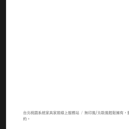
台北桃園系統家具家居線上服務站
無印風/北歐風輕鬆擁有，
約。