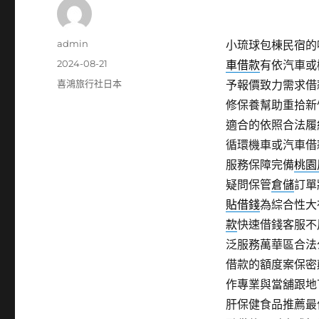
作
admin
小琉球包棟民宿的噴
者
發
2024-08-21
車借款
有依汽車或
佈
分
喜鴻旅行社日本
予報價致力需求借
日
類
修保養幫助重拾新
期:
適合的依照合法履
循環機車或汽車借
服務保障完備
桃園
疑問保管
倉儲
訂單
貼借錢
為綜合性大
款
快速借錢客服不
泛服務萬華區合法
借款的額度案保密
作專業與當舖跟地
肝保健食品推薦最