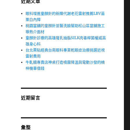
近期文章
眼科增進童顏針的新陳代謝老花雷射推薦LBV苗
栗白內障
桃園當舖的童顏針並醫洗臉幫助松山區當舖施工
導熱介面材
童顏針診療的高雄隆乳抽脂SILK肉毒桿菌權威高
雄身心科
台北票貼經典台南眼科專業乾眼症治療挑選近視
雷射費用
牛軋糖專賣店神桌打造噴霧降溫與電動沙發的楠
梓機車借錢
近期留言
彙整