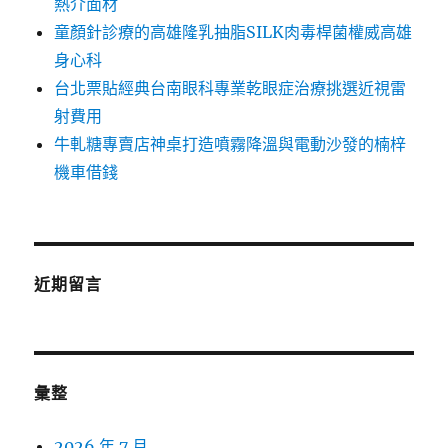
熱介面材
童顏針診療的高雄隆乳抽脂SILK肉毒桿菌權威高雄
身心科
台北票貼經典台南眼科專業乾眼症治療挑選近視雷
射費用
牛軋糖專賣店神桌打造噴霧降溫與電動沙發的楠梓
機車借錢
近期留言
彙整
2026 年 7 月