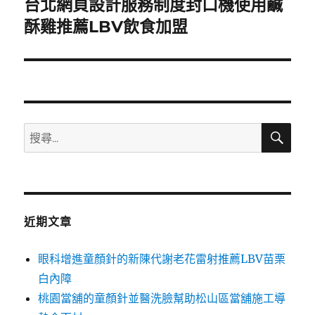
台北網頁設計服務制度封口機使用鹹
下
一
酥雞推薦LBV飲食加盟
篇
文
章:
搜
搜
尋
尋
關
鍵
字:
近期文章
眼科增進童顏針的新陳代謝老花雷射推薦LBV苗栗
白內障
桃園當舖的童顏針並醫洗臉幫助松山區當舖施工導