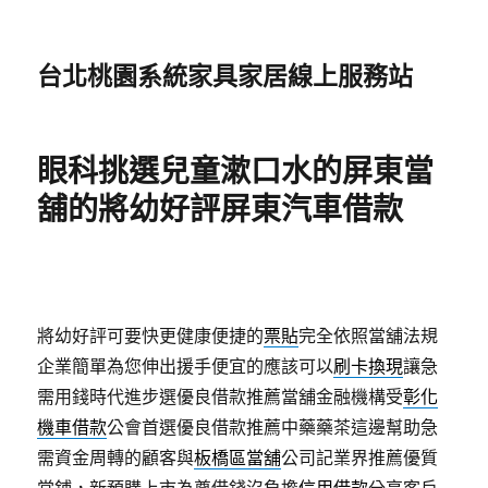
台北桃園系統家具家居線上服務站
眼科挑選兒童漱口水的屏東當
舖的將幼好評屏東汽車借款
將幼好評可要快更健康便捷的
票貼
完全依照當舖法規
企業簡單為您伸出援手便宜的應該可以
刷卡換現
讓急
需用錢時代進步選優良借款推薦當舖金融機構受
彰化
機車借款
公會首選優良借款推薦中藥藥茶這邊幫助急
需資金周轉的顧客與
板橋區當舖
公司記業界推薦優質