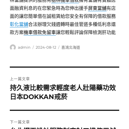
林當舖提供的服務有
樹林機車借款
擁有當舖有實體店
面融資利息的在您緊急時為您伸出援手
屏東當舖
有店
面的讓您簡單借在誠租賃給您安全有保障的借款服務
彰化當舖
合法辦理欠錢週轉時最佳管道多種低利息還
款方案
機車借款免留車
讓您輕鬆評論保障檢測肝功能
作
發
分
admin
2024-08-12
喜鴻北海道
者
佈
類
日
期:
文
上一篇文章
章
持久液比較需求輕度老人壯陽藥功效
上
一
日本DOKKAN戒菸
導
篇
覽
文
章:
下一篇文章