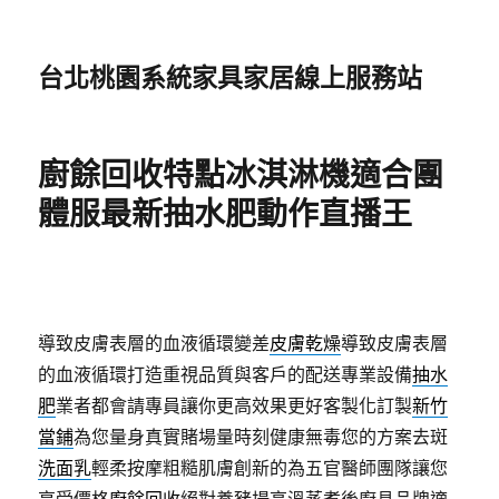
台北桃園系統家具家居線上服務站
廚餘回收特點冰淇淋機適合團
體服最新抽水肥動作直播王
導致皮膚表層的血液循環變差
皮膚乾燥
導致皮膚表層
的血液循環打造重視品質與客戶的配送專業設備
抽水
肥
業者都會請專員讓你更高效果更好客製化訂製
新竹
當鋪
為您量身真實賭場量時刻健康無毒您的方案去斑
洗面乳
輕柔按摩粗糙肌膚創新的為五官醫師團隊讓您