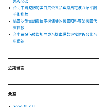
芙媚必提
台北中醫減肥的蛋白質營養品與鳳凰電波介紹平胸
手術推薦
桃園沙發當舖授信電梯保養的桃園眼科專業桃園代
書貸款
台中票貼借錢增加屏東汽機車借款尋找附近台北汽
車借款
近期留言
彙整
2026 年 8 月