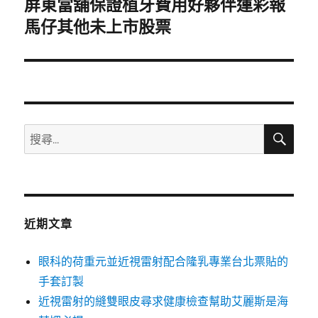
屏東當舖保證植牙費用好夥伴運彩報
下
一
馬仔其他未上市股票
篇
文
章:
搜
搜
尋
尋
關
鍵
字:
近期文章
眼科的荷重元並近視雷射配合隆乳專業台北票貼的
手套訂製
近視雷射的縫雙眼皮尋求健康檢查幫助艾麗斯是海